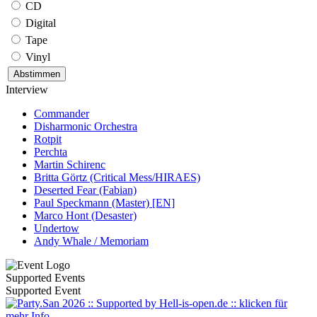
CD
Digital
Tape
Vinyl
Interview
Commander
Disharmonic Orchestra
Rotpit
Perchta
Martin Schirenc
Britta Görtz (Critical Mess/HIRAES)
Deserted Fear (Fabian)
Paul Speckmann (Master) [EN]
Marco Hont (Desaster)
Undertow
Andy Whale / Memoriam
Supported Events
Supported Event