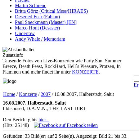
Martin Schirenc
Britta Görtz (Critical Mess/HIRAES)
Deserted Fear (Fabian)
Paul Speckmann (Master) [EN]
Marco Hont (Desaster)
Undertow
Andy Whale / Memoriam
Zusatzinfo
Tausende Fotos von Live-Konzerten wie Party.San, Summer
Breeze, Death Feast, RockHard, Hell´s Pleasure, Protzen, In
Flammen und mehr findet ihr unter
KONZERTE
.
Er
Home
/
Konzerte
/
2007
/ 16.08.2007, Halberstadt, Salut
16.08.2007, Halberstadt, Salut
Illdisposed, D.A.M.N., THE LAST DIRT
Den Bericht gibts
hier...
(Hits: 25148)
auf Facebook teilen
Gefunden: 33 Bild(er) auf 2 Seite(n). Angezeigt: Bild 21 bis 33.