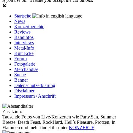
If you use our website you accept the conditions.
✖
Startseite
News
Konzertberichte
Reviews
Bandinfos
Interviews
Metal-Info
Kult-Ecke
Forum
Fotogalerie
Merchandise
Suche
Banner
Datenschutzerklärung
Disclaimer
Impressum / Anschrift
Zusatzinfo
Tausende Fotos von Live-Konzerten wie Party.San, Summer
Breeze, Death Feast, RockHard, Hell´s Pleasure, Protzen, In
Flammen und mehr findet ihr unter
KONZERTE
.