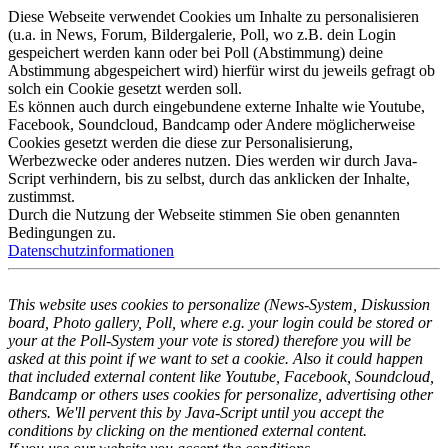
Diese Webseite verwendet Cookies um Inhalte zu personalisieren
(u.a. in News, Forum, Bildergalerie, Poll, wo z.B. dein Login
gespeichert werden kann oder bei Poll (Abstimmung) deine
Abstimmung abgespeichert wird) hierfür wirst du jeweils gefragt ob
solch ein Cookie gesetzt werden soll.
Es können auch durch eingebundene externe Inhalte wie Youtube,
Facebook, Soundcloud, Bandcamp oder Andere möglicherweise
Cookies gesetzt werden die diese zur Personalisierung,
Werbezwecke oder anderes nutzen. Dies werden wir durch Java-
Script verhindern, bis zu selbst, durch das anklicken der Inhalte,
zustimmst.
Durch die Nutzung der Webseite stimmen Sie oben genannten
Bedingungen zu.
Datenschutzinformationen
This website uses cookies to personalize (News-System, Diskussion
board, Photo gallery, Poll, where e.g. your login could be stored or
your at the Poll-System your vote is stored) therefore you will be
asked at this point if we want to set a cookie. Also it could happen
that included external content like Youtube, Facebook, Soundcloud,
Bandcamp or others uses cookies for personalize, advertising other
others. We'll pervent this by Java-Script until you accept the
conditions by clicking on the mentioned external content.