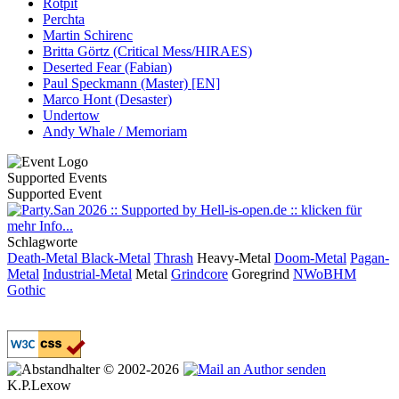
Rotpit
Perchta
Martin Schirenc
Britta Görtz (Critical Mess/HIRAES)
Deserted Fear (Fabian)
Paul Speckmann (Master) [EN]
Marco Hont (Desaster)
Undertow
Andy Whale / Memoriam
Supported Events
Supported Event
Schlagworte
Death-Metal
Black-Metal
Thrash
Heavy-Metal
Doom-Metal
Pagan-
Metal
Industrial-Metal
Metal
Grindcore
Goregrind
NWoBHM
Gothic
© 2002-2026
K.P.Lexow