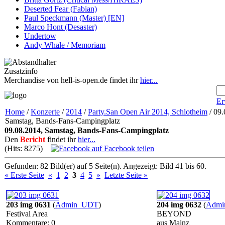
Deserted Fear (Fabian)
Paul Speckmann (Master) [EN]
Marco Hont (Desaster)
Undertow
Andy Whale / Memoriam
Zusatzinfo
Merchandise von hell-is-open.de findet ihr
hier...
Er
Home
/
Konzerte
/
2014
/
Party.San Open Air 2014, Schlotheim
/ 09.
Samstag, Bands-Fans-Campingplatz
09.08.2014, Samstag, Bands-Fans-Campingplatz
Den
Bericht
findet ihr
hier...
(Hits: 8275)
auf Facebook teilen
Gefunden: 82 Bild(er) auf 5 Seite(n). Angezeigt: Bild 41 bis 60.
« Erste Seite
«
1
2
3
4
5
»
Letzte Seite »
203 img 0631
(
Admin_UDT
)
204 img 0632
(
Adm
Festival Area
BEYOND
Kommentare: 0
aus Mainz