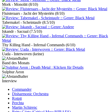
Mork - Monolitt
(8/10)
Fluisteraars - Jacht der Mysteriën
(8/10)
Tabernakel - Scheintaufe
(8.5/10)
Iskandr - Sacraal
(7.5/10)
Thy Killing Hand - Infernal Commands
(6/10)
Uada - Interwoven
(keine)
Band des Monats
Sulphur Aeon
Interview
Commander
Disharmonic Orchestra
Rotpit
Perchta
Martin Schirenc
Britta Görtz (Critical Mess/HIRAES)