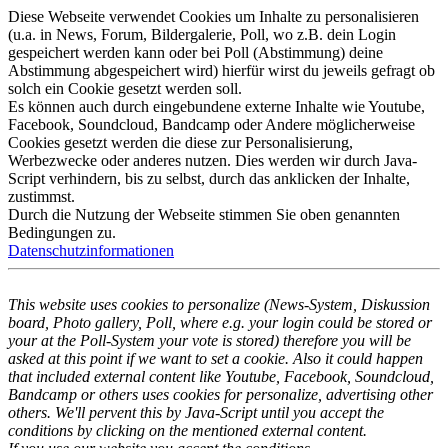
Diese Webseite verwendet Cookies um Inhalte zu personalisieren
(u.a. in News, Forum, Bildergalerie, Poll, wo z.B. dein Login
gespeichert werden kann oder bei Poll (Abstimmung) deine
Abstimmung abgespeichert wird) hierfür wirst du jeweils gefragt ob
solch ein Cookie gesetzt werden soll.
Es können auch durch eingebundene externe Inhalte wie Youtube,
Facebook, Soundcloud, Bandcamp oder Andere möglicherweise
Cookies gesetzt werden die diese zur Personalisierung,
Werbezwecke oder anderes nutzen. Dies werden wir durch Java-
Script verhindern, bis zu selbst, durch das anklicken der Inhalte,
zustimmst.
Durch die Nutzung der Webseite stimmen Sie oben genannten
Bedingungen zu.
Datenschutzinformationen
This website uses cookies to personalize (News-System, Diskussion
board, Photo gallery, Poll, where e.g. your login could be stored or
your at the Poll-System your vote is stored) therefore you will be
asked at this point if we want to set a cookie. Also it could happen
that included external content like Youtube, Facebook, Soundcloud,
Bandcamp or others uses cookies for personalize, advertising other
others. We'll pervent this by Java-Script until you accept the
conditions by clicking on the mentioned external content.