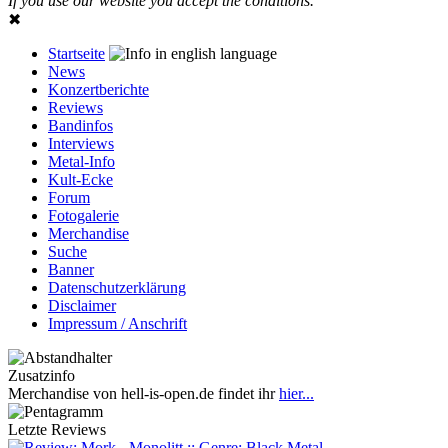
If you use our website you accept the conditions.
✖
Startseite
News
Konzertberichte
Reviews
Bandinfos
Interviews
Metal-Info
Kult-Ecke
Forum
Fotogalerie
Merchandise
Suche
Banner
Datenschutzerklärung
Disclaimer
Impressum / Anschrift
Zusatzinfo
Merchandise von hell-is-open.de findet ihr
hier...
Letzte Reviews