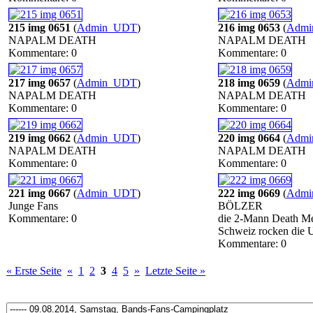
215 img 0651
(
Admin_UDT
)
216 img 0653
(
Adm
NAPALM DEATH
NAPALM DEATH
Kommentare: 0
Kommentare: 0
217 img 0657
(
Admin_UDT
)
218 img 0659
(
Adm
NAPALM DEATH
NAPALM DEATH
Kommentare: 0
Kommentare: 0
219 img 0662
(
Admin_UDT
)
220 img 0664
(
Adm
NAPALM DEATH
NAPALM DEATH
Kommentare: 0
Kommentare: 0
221 img 0667
(
Admin_UDT
)
222 img 0669
(
Adm
Junge Fans
BÖLZER
Kommentare: 0
die 2-Mann Death Me
Schweiz rocken die 
Kommentare: 0
« Erste Seite
«
1
2
3
4
5
»
Letzte Seite »