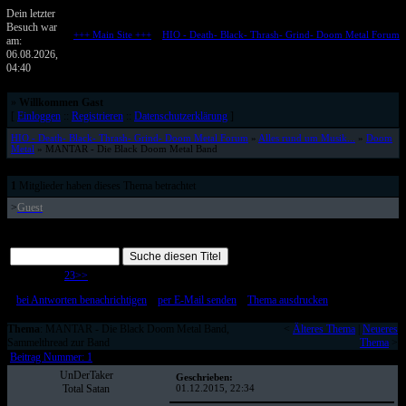
Dein letzter
Besuch war
+++ Main Site +++
::
HIO - Death- Black- Thrash- Grind- Doom Metal Forum
am:
Metalforum von HELL IS OPEN
06.08.2026,
04:40
»
Willkommen Gast
[
Einloggen
::
Registrieren
::
Datenschutzerklärung
]
HIO - Death- Black- Thrash- Grind- Doom Metal Forum
»
Alles rund um Musik...
»
Doom
Metal
» MANTAR - Die Black Doom Metal Band
1
Mitglieder haben dieses Thema betrachtet
>
Guest
Page 1 of 3
1
2
3
>>
[
bei Antworten benachrichtigen
::
per E-Mail senden
::
Thema ausdrucken
]
Thema
: MANTAR - Die Black Doom Metal Band,
<
Älteres Thema
|
Neueres
Sammelthread zur Band
Thema
>
Beitrag Nummer: 1
UnDerTaker
Geschrieben:
Total Satan
01.12.2015, 22:34