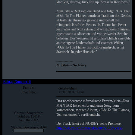
klar: kill, destroy, fuck shit up. Stress in Reinform."
Zum Titel äußert sich die Band wie folgt: "Der Titel
»Ode To The Flame« wurde in Tradition des Debüts
»Death By Burning« gewählt und behält die
reinigende Kraft des Feuers als Thema bei. Feuer
kann alles auf Null setzen und wird diesen Planeten
irgendwann auslöschen und von jedweder Seuche
befreien. Des Weiteren ist es offensichtlich eine Ode
an die eigene Leidenschaft und eisernen Willen,
»Ode To The Flame« ist nicht dramatisch, es ist
drastisch. In jeder Hinsicht."
--------------
No Glatz - No Glory
Beitrag Nummer: 6
Exorzist
Geschrieben:
Total Satan
17.03.2016, 21:44
Das norddeutsche infernalische Extrem-Metal-Duo
MANTAR hat einen brandneuen Song vom
kommenden, zweiten Album, »Ode To The Flame«,
Gruppe: Bangerfront
'Schwanenstein', veröffentlicht.
Beiträge: 15618
Seit: 04.2002
Der Track feiert auf NOISEY seine Premiere:
Mitglied Bewertung: 4.64
http://noisey.vice.com/read/mantar-noisey-next