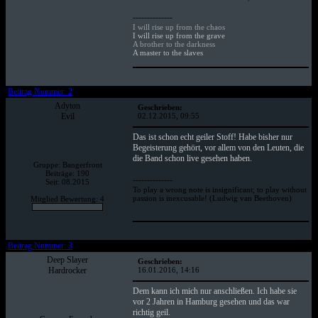
--------------
I will rise up from the chaos
I will rise up from the grave
A brother to the darkness
A master to the slaves
Beitrag Nummer: 2
Adyton
Geschrieben:
Evil
02.12.2015, 09:55
Das ist schon echt geiler Stoff! Habe bisher nur
Begeisterung gehört, vor allem von den Leuten, die
die Band schon live gesehen haben.
Gruppe: Bangerfront
Beiträge: 190
--------------
Seit: 08.2015
To play a wrong note is insignificant; to play without
passion is inexcusable! (Ludwig van Beethoven)
Mitglied Bewertung: 4
Beitrag Nummer: 3
Deep Slayer
Geschrieben:
Hardrocker
16.01.2016, 14:16
Dem kann ich mich nur anschließen. Ich habe sie
vor 2 Jahren in Hamburg gesehen und das war
richtig geil.