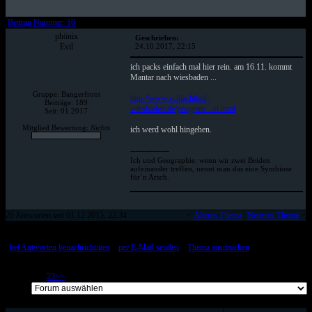
Beitrag Nummer: 10
phönix
Geschrieben:
Evil
24.10.2017, 22:15
ich packs einfach mal hier rein. am 16.11. kommt
Mantar nach wiesbaden ...
Gruppe: Bangerfront
http://www.schlachthof-
Beiträge: 189
wiesbaden.de/program....st.html
Seit: 01.2017
Mitglied Bewertung:
Nichts
ich werd wohl hingehen.
--------------
Ich und Geographie: wenn wir zwei Beiden
aufeinander treffen, nennt man das eine Symbiose
für`n Arsch.
26 Antworten seit 01.12.2015, 22:34
<
Älteres Thema
|
Neueres Thema
>
[
bei Antworten benachrichtigen
::
per E-Mail senden
::
Thema ausdrucken
]
Page 1 of 3
1
2
3
>>