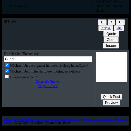
MANTAR - Die
» Schnellantwort
Black Doom Metal
Band
iB Code
Du schreibst Themen als:
Möchtest Du die Signatur in diesem Beitrag hinzufügen?
Möchtest Du Smilies für diesen Beitrag aktivieren?
Thema beobachten?
Zeige alle Smilies
Zeige iB Code
HIO - Death- Black- Thrash- Grind- Doom Metal Forum
»
Alles rund um Musik...
»
Doom
Metal
» MANTAR - Die Black Doom Metal Band