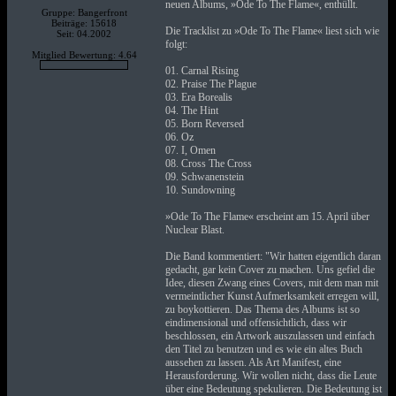
neuen Albums, »Ode To The Flame«, enthüllt.
Gruppe: Bangerfront
Beiträge: 15618
Die Tracklist zu »Ode To The Flame« liest sich wie
Seit: 04.2002
folgt:
Mitglied Bewertung: 4.64
01. Carnal Rising
02. Praise The Plague
03. Era Borealis
04. The Hint
05. Born Reversed
06. Oz
07. I, Omen
08. Cross The Cross
09. Schwanenstein
10. Sundowning
»Ode To The Flame« erscheint am 15. April über
Nuclear Blast.
Die Band kommentiert: "Wir hatten eigentlich daran
gedacht, gar kein Cover zu machen. Uns gefiel die
Idee, diesen Zwang eines Covers, mit dem man mit
vermeintlicher Kunst Aufmerksamkeit erregen will,
zu boykottieren. Das Thema des Albums ist so
eindimensional und offensichtlich, dass wir
beschlossen, ein Artwork auszulassen und einfach
den Titel zu benutzen und es wie ein altes Buch
aussehen zu lassen. Als Art Manifest, eine
Herausforderung. Wir wollen nicht, dass die Leute
über eine Bedeutung spekulieren. Die Bedeutung ist