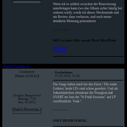
Wenn ich es zeitlich zwischen der Renovierung
unterbringen kann (wo das Album sicher häufig bei
rotieren wird), werde ich dieses Wochenende mal
ein Review dazu verfassen, und euch meine
detailierte Meinung präsentieren
--------------
666% of pure filthy satanic Black Metal/Punk
Bandcamp
Facebook
Beitrag Nummer: 9
Cosmower
Geschrieben:
Master of All Evil
07.05.2016, 13:56
Die Jungs haben mich bei den Eiern ! Die totale
Geilerei, beide LPs sind schon geordert. Und als
Sahnehäubchen obendrauf die Neuigkeit,daß
Gruppe: Bangerfront
SVART im Juni die "St Pauli Sessions" auf LP
Beiträge: 724
veröffentlicht. Yeah !
Seit: 10.2011
Mitglied Bewertung: 4
--------------
ONLY DEATH IS REAL.