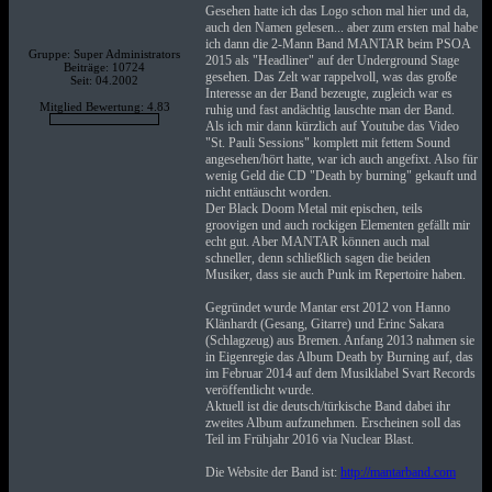
Gesehen hatte ich das Logo schon mal hier und da,
auch den Namen gelesen... aber zum ersten mal habe
ich dann die 2-Mann Band MANTAR beim PSOA
Gruppe: Super Administrators
2015 als "Headliner" auf der Underground Stage
Beiträge: 10724
gesehen. Das Zelt war rappelvoll, was das große
Seit: 04.2002
Interesse an der Band bezeugte, zugleich war es
Mitglied Bewertung: 4.83
ruhig und fast andächtig lauschte man der Band.
Als ich mir dann kürzlich auf Youtube das Video
"St. Pauli Sessions" komplett mit fettem Sound
angesehen/hört hatte, war ich auch angefixt. Also für
wenig Geld die CD "Death by burning" gekauft und
nicht enttäuscht worden.
Der Black Doom Metal mit epischen, teils
groovigen und auch rockigen Elementen gefällt mir
echt gut. Aber MANTAR können auch mal
schneller, denn schließlich sagen die beiden
Musiker, dass sie auch Punk im Repertoire haben.
Gegründet wurde Mantar erst 2012 von Hanno
Klänhardt (Gesang, Gitarre) und Erinc Sakara
(Schlagzeug) aus Bremen. Anfang 2013 nahmen sie
in Eigenregie das Album Death by Burning auf, das
im Februar 2014 auf dem Musiklabel Svart Records
veröffentlicht wurde.
Aktuell ist die deutsch/türkische Band dabei ihr
zweites Album aufzunehmen. Erscheinen soll das
Teil im Frühjahr 2016 via Nuclear Blast.
Die Website der Band ist:
http://mantarband.com