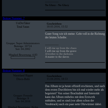
--------------
No Glatz - No Glory
Beitrag Nummer: 7
UnDerTaker
Geschrieben:
Total Satan
18.03.2016, 15:52
Guter Song wie ich meine. Geht voll in die Richtung
der letzten Scheibe.
Gruppe: Super Administrators
--------------
Beiträge: 10724
I will rise up from the chaos
Seit: 04.2002
I will rise up from the grave
A brother to the darkness
Mitglied Bewertung: 4.83
A master to the slaves
Beitrag Nummer: 8
Wasteland Ripper
Geschrieben:
Disco-Bubi
15.04.2016, 18:53
Das Album ist ja heute offiziell erschienen, und nach
dem ersten Durchhören bin ich mal wieder mehr als
begeistert! Von seiner Brachialität und Intensität
Gruppe: Freunde
kann das Album mühelos mit dem Erstwerk
Beiträge: 9
mithalten, und es sind (vor allem schon der
Seit: 04.2016
Vorabtrack) auch ein paar nette Ohrwürmer dabei.
Mitglied Bewertung:
Nichts