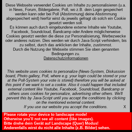
Diese Webseite verwendet Cookies um Inhalte zu personalisieren (u.a.
in News, Forum, Bildergalerie, Poll, wo z.B. dein Login gespeichert
werden kann oder bei Poll (Abstimmung) deine Abstimmung
abgespeichert wird) hierfür wirst du jeweils gefragt ob solch ein Cookie
gesetzt werden soll.
Es können auch durch eingebundene externe Inhalte wie Youtube,
Facebook, Soundcloud, Bandcamp oder Andere möglicherweise
Cookies gesetzt werden die diese zur Personalisierung, Werbezwecke
oder anderes nutzen. Dies werden wir durch Java-Script verhindern, bis
zu selbst, durch das anklicken der Inhalte, zustimmst.
Durch die Nutzung der Webseite stimmen Sie oben genannten
Bedingungen zu.
Datenschutzinformationen
This website uses cookies to personalize (News-System, Diskussion
board, Photo gallery, Poll, where e.g. your login could be stored or your
at the Poll-System your vote is stored) therefore you will be asked at
this point if we want to set a cookie. Also it could happen that included
external content like Youtube, Facebook, Soundcloud, Bandcamp or
others uses cookies for personalize, advertising other others. We'll
pervent this by Java-Script until you accept the conditions by clicking
on the mentioned external content.
If you use our website you accept the conditions.
X
Please rotate your device to landscape mode!
Otherwise you'll not see all content (like images).
Bitte drehe dein Gerät auf Landscape (Quer) Modus!
Anderenfalls wirst du nicht alle Inhalte (z.B. Bilder) sehen.