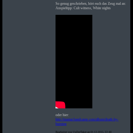
So genug geschrieben, hört euch das Zeug mal an:
Anspieltipp: Cult witness, White nights
oder hier:
http://mantar.bandcamp.com/album/death-by-
burning
Bearbeitet von UnDerTaker an 01.12.2015, 22:40