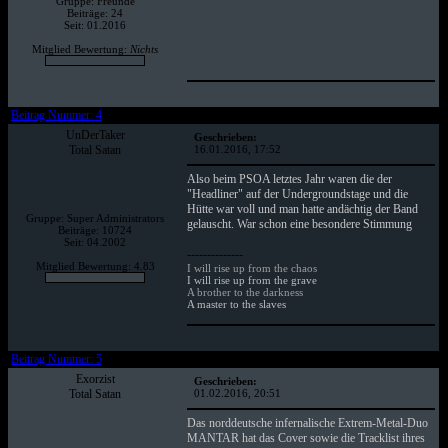
Gruppe: Freunde
Beiträge: 24
Seit: 01.2016
Mitglied Bewertung:
Nichts
Beitrag Nummer: 4
UnDerTaker
Geschrieben:
Total Satan
16.01.2016, 17:52
Also beim PSOA letztes Jahr waren die der
"Headliner" auf der Undergroundstage und die
Hütte war voll und man hatte andächtig der Band
Gruppe: Super Administrators
gelauscht. War schon eine besondere Stimmung
Beiträge: 10724
Seit: 04.2002
--------------
Mitglied Bewertung: 4.83
I will rise up from the chaos
I will rise up from the grave
A brother to the darkness
A master to the slaves
Beitrag Nummer: 5
Exorzist
Geschrieben:
Total Satan
01.02.2016, 20:51
Das norddeutsche infernalische Extrem-Metal-Duo
MANTAR hat das Cover sowie die Tracklist ihres