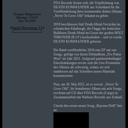
FDA Records freuen sich, die Verpflichtung von
DEATH KOMMANDER aus Schottland für die
Veröffentlichung ihres kommenden dritten Albums
Gruppe: Bangerfront
„Never To Grow Old“ bekannt zu geben.
Beiträge: 15618
Seit: 04.2002
2018 beschlossen fünf Death-Metal-Verrückte im
Mitglied Bewertung: 4.64
schottischen Edinburgh, die Flagge des britischen
Bulldozer-Death-Metal im Geiste der großen BOLT
THROWER (R.I.P.) hochzuhalten – und so wurde
DEATH KOMMANDER geboren.
Die Band veröffentlichte 2018 eine EP mit vier
Songs, gefolgt von ihrem Debütalbum „Pro Patria
Mori“ im Jahr 2021. Aufgrund pandemiebedingter
Einschränkungen erwies sich die Live-Promotion
des Albums als schwierig, sodass sie sich
stattdessen auf das Schreiben neuen Materials
konzentrierten.
Nun, am 30. Mai 2025, ist es soweit: „Never To
Grow Old“, ihr brandneues Album mit acht Songs,
erscheint auf CD über FDA Records (Cargo) in
Zusammenarbeit mit Warhorn Records aus Estland.
Checkt den ersten neuen Song „Bayonet Drill“ hier
an: