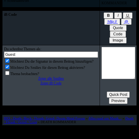
» Schnellantwort
KOMMANDER
iB Code
Du schreibst Themen als:
Möchtest Du die Signatur in diesem Beitrag hinzufügen?
Möchtest Du Smilies für diesen Beitrag aktivieren?
Thema beobachten?
Zeige alle Smilies
Zeige iB Code
HIO - Death- Black- Thrash- Grind- Doom Metal Forum
»
Alles rund um Musik...
»
Death
/ Thrash / Grind / Crust
» DEATH KOMMANDER