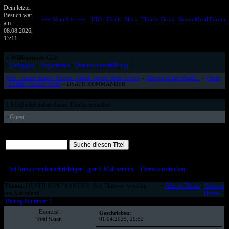
Dein letzter
Besuch war
+++ Main Site +++
::
HIO - Death- Black- Thrash- Grind- Doom Metal Forum
am:
Metalforum von HELL IS OPEN
08.08.2026,
13:11
»
Willkommen Gast
[
Einloggen
::
Registrieren
::
Datenschutzerklärung
]
HIO - Death- Black- Thrash- Grind- Doom Metal Forum
»
Alles rund um Musik...
»
Death
/ Thrash / Grind / Crust
» DEATH KOMMANDER
1
Mitglieder haben dieses Thema betrachtet
>
Guest
Alle Beiträge auf einer Seite
[
bei Antworten benachrichtigen
::
per E-Mail senden
::
Thema ausdrucken
]
Thema
: DEATH KOMMANDER, Bolt Thrower worship
<
Älteres Thema
|
Neueres
aus Schottland
Thema
>
Beitrag Nummer: 1
Exorzist
Geschrieben:
Total Satan
01.04.2025, 20:52