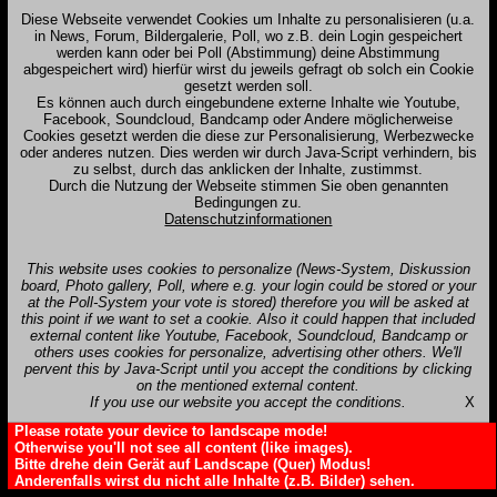
Diese Webseite verwendet Cookies um Inhalte zu personalisieren (u.a.
in News, Forum, Bildergalerie, Poll, wo z.B. dein Login gespeichert
werden kann oder bei Poll (Abstimmung) deine Abstimmung
abgespeichert wird) hierfür wirst du jeweils gefragt ob solch ein Cookie
gesetzt werden soll.
Es können auch durch eingebundene externe Inhalte wie Youtube,
Facebook, Soundcloud, Bandcamp oder Andere möglicherweise
Cookies gesetzt werden die diese zur Personalisierung, Werbezwecke
oder anderes nutzen. Dies werden wir durch Java-Script verhindern, bis
zu selbst, durch das anklicken der Inhalte, zustimmst.
Durch die Nutzung der Webseite stimmen Sie oben genannten
Bedingungen zu.
Datenschutzinformationen
This website uses cookies to personalize (News-System, Diskussion
board, Photo gallery, Poll, where e.g. your login could be stored or your
at the Poll-System your vote is stored) therefore you will be asked at
this point if we want to set a cookie. Also it could happen that included
external content like Youtube, Facebook, Soundcloud, Bandcamp or
others uses cookies for personalize, advertising other others. We'll
pervent this by Java-Script until you accept the conditions by clicking
on the mentioned external content.
If you use our website you accept the conditions.
X
Please rotate your device to landscape mode!
Otherwise you'll not see all content (like images).
Bitte drehe dein Gerät auf Landscape (Quer) Modus!
Anderenfalls wirst du nicht alle Inhalte (z.B. Bilder) sehen.