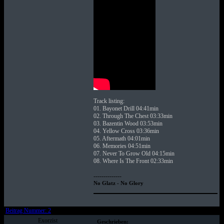
Track listing:
01. Bayonet Drill 04:41min
02. Through The Chest 03:33min
03. Bazentin Wood 03:53min
04. Yellow Cross 03:36min
05. Aftermath 04:01min
06. Memories 04:51min
07. Never To Grow Old 04:15min
08. Where Is The Front 02:33min
--------------
No Glatz - No Glory
Beitrag Nummer: 2
Exorzist
Geschrieben: