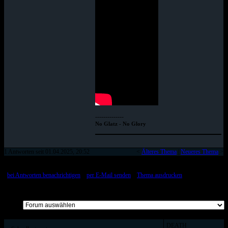
--------------
No Glatz - No Glory
1 Antworten seit 01.04.2025, 20:52
<
Älteres Thema
|
Neueres Thema
>
[
bei Antworten benachrichtigen
::
per E-Mail senden
::
Thema ausdrucken
]
Alle Beiträge auf einer Seite
DEATH