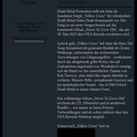
Total Satan
18.04.2025, 14:55
Death Metal Promotion stellt mit Stolz die
brandneue Single „Yellow Cross“ der schottischen
Death Metal-Walze Death Kommander vor. Der
Gruppe: Bangerfront
Song ist ein erster Vorgeschmack auf das
Beiträge: 15618
kommende Album „Never To Grow Old“, das am
Seit: 04.2002
30. Mai 2025 über FDA Records erscheinen wird.
Mitglied Bewertung: 4.64
Lyrisch geht „Yellow Cross“ tief unter die Haut: Der
Song thematisiert die grausame Realität des Ersten
Weltkriegs, insbesondere die verheerenden
Auswirkungen von Giftgasangriffen – symbolisiert
durch das titelgebende gelbe Kreuz, das auf
Gaskanistern angebracht war. Musikalisch verneigt
sich die Band vor den unsterblichen Titanen von
Bolt Thrower, ohne dabei ihre eigene Identität zu
verlieren. Massive Riffs, zermalmende Grooves und
ein apokalyptischer Sound – das ist Old-School
Death Metal in seiner reinsten Form.
Das vollständige Album „Never To Grow Old“
erscheint als CD, Albumshirt und in attraktiven
Bundles – wie immer zu fairen Preisen.
Vorbestellungen sind ab sofort exklusiv über den
FDA Records Webshop möglich.
Schaut euch „Yellow Cross“ hier an: