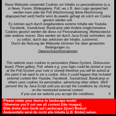
Diese Webseite verwendet Cookies um Inhalte zu personalisieren (u.a.
in News, Forum, Bildergalerie, Poll, wo z.B. dein Login gespeichert
werden kann oder bei Poll (Abstimmung) deine Abstimmung
abgespeichert wird) hierfür wirst du jeweils gefragt ob solch ein Cookie
gesetzt werden soll.
Es können auch durch eingebundene externe Inhalte wie Youtube,
Facebook, Soundcloud, Bandcamp oder Andere möglicherweise
Cookies gesetzt werden die diese zur Personalisierung, Werbezwecke
oder anderes nutzen. Dies werden wir durch Java-Script verhindern, bis
zu selbst, durch das anklicken der Inhalte, zustimmst.
Durch die Nutzung der Webseite stimmen Sie oben genannten
Bedingungen zu.
Datenschutzinformationen
This website uses cookies to personalize (News-System, Diskussion
board, Photo gallery, Poll, where e.g. your login could be stored or your
at the Poll-System your vote is stored) therefore you will be asked at
this point if we want to set a cookie. Also it could happen that included
external content like Youtube, Facebook, Soundcloud, Bandcamp or
others uses cookies for personalize, advertising other others. We'll
pervent this by Java-Script until you accept the conditions by clicking
on the mentioned external content.
If you use our website you accept the conditions.
X
Please rotate your device to landscape mode!
Otherwise you'll not see all content (like images).
Bitte drehe dein Gerät auf Landscape (Quer) Modus!
Anderenfalls wirst du nicht alle Inhalte (z.B. Bilder) sehen.