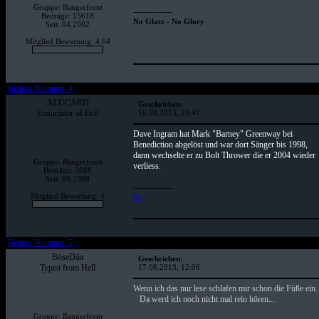
Gruppe: Bangerfront
--------------
Beiträge: 15618
No Glatz - No Glory
Seit: 04.2002
Mitglied Bewertung: 4.64
Beitrag Nummer: 4
ALUCARD
Geschrieben:
Enunciator of Evil
16.08.2013, 23:47
Dave Ingram hat Mark "Barney" Greenway bei
Benediction abgelöst und war dort Sänger bis 1998,
dann wechselte er zu Bolt Thrower die er 2004 wieder
Gruppe: Bangerfront
verliess.
Beiträge: 3688
Seit: 09.2008
--------------
Mitglied Bewertung: 4
BC
Beitrag Nummer: 5
BöseDän
Geschrieben:
Typist from Hell
17.08.2013, 12:06
Wenn ich das nur lese schlafen mir schon die Füße ein.
Da werd ich noch nicht mal rein hören...
Gruppe: Bangerfront