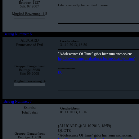
--------------
Beiträge: 1127
Life: a sexually transmitted disease
Seit: 07.2007
Mitglied Bewertung: 4.5
Beitrag Nummer: 6
ALUCARD
Geschrieben:
Enunciator of Evil
31.10.2013, 18:59
"Adolescence Of Time" gibts hier zum anchecken:
http://downamongthedeadmen.businesscatalyst.com/
Gruppe: Bangerfront
--------------
Beiträge: 3688
BC
Seit: 09.2008
Mitglied Bewertung: 4
Beitrag Nummer: 7
Exorzist
Geschrieben:
Total Satan
01.11.2013, 15:16
(ALUCARD @ 31.10.2013, 18:59)
QUOTE
Gruppe: Bangerfront
"Adolescence Of Time" gibts hier zum anchecken:
Beiträge: 15618