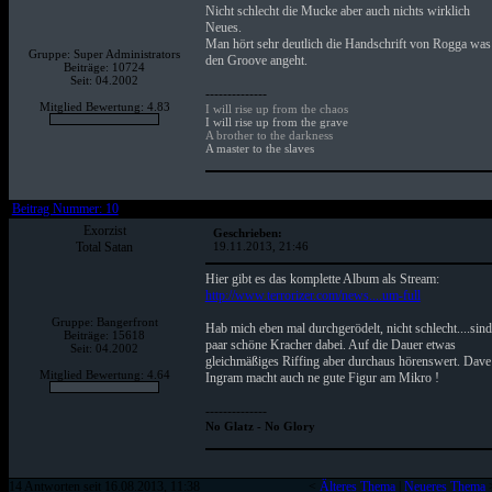
Nicht schlecht die Mucke aber auch nichts wirklich
Neues.
Man hört sehr deutlich die Handschrift von Rogga was
Gruppe: Super Administrators
den Groove angeht.
Beiträge: 10724
Seit: 04.2002
--------------
Mitglied Bewertung: 4.83
I will rise up from the chaos
I will rise up from the grave
A brother to the darkness
A master to the slaves
Beitrag Nummer: 10
Exorzist
Geschrieben:
Total Satan
19.11.2013, 21:46
Hier gibt es das komplette Album als Stream:
http://www.terrorizer.com/news....um-full
Gruppe: Bangerfront
Hab mich eben mal durchgerödelt, nicht schlecht....sind
Beiträge: 15618
paar schöne Kracher dabei. Auf die Dauer etwas
Seit: 04.2002
gleichmäßiges Riffing aber durchaus hörenswert. Dave
Mitglied Bewertung: 4.64
Ingram macht auch ne gute Figur am Mikro !
--------------
No Glatz - No Glory
14 Antworten seit 16.08.2013, 11:38
<
Älteres Thema
|
Neueres Thema