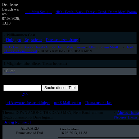
Dein letzter
Besuch war
+++ Main Site +++
::
HIO - Death- Black- Thrash- Grind- Doom Metal Forum
am:
Metalforum von HELL IS OPEN
07.08.2026,
13:18
»
Willkommen Gast
[
Einloggen
::
Registrieren
::
Datenschutzerklärung
]
HIO - Death- Black- Thrash- Grind- Doom Metal Forum
»
Alles rund um Musik...
»
Death
/ Thrash / Grind / Crust
» DOWN AMONG THE DEAD MEN
1
Mitglieder haben dieses Thema betrachtet
>
Guest
Page 1 of 2
1
2
>>
[
bei Antworten benachrichtigen
::
per E-Mail senden
::
Thema ausdrucken
]
Thema
: DOWN AMONG THE DEAD MEN, Neue Band rund um
<
Älteres Thema
Rogga Johansson & Dave Ingram
Neueres Thema
Beitrag Nummer: 1
ALUCARD
Geschrieben:
Enunciator of Evil
16.08.2013, 11:38