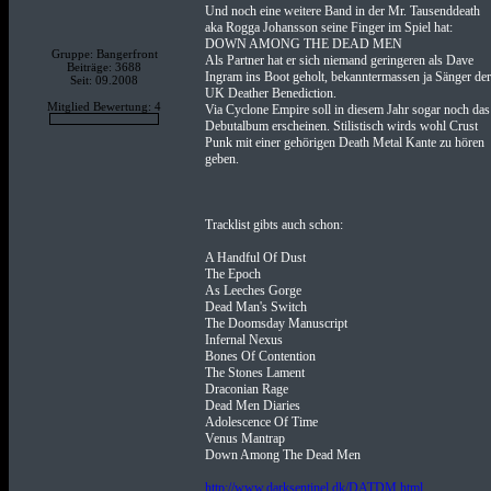
Und noch eine weitere Band in der Mr. Tausenddeath
aka Rogga Johansson seine Finger im Spiel hat:
DOWN AMONG THE DEAD MEN
Gruppe: Bangerfront
Als Partner hat er sich niemand geringeren als Dave
Beiträge: 3688
Ingram ins Boot geholt, bekanntermassen ja Sänger der
Seit: 09.2008
UK Deather Benediction.
Mitglied Bewertung: 4
Via Cyclone Empire soll in diesem Jahr sogar noch das
Debutalbum erscheinen. Stilistisch wirds wohl Crust
Punk mit einer gehörigen Death Metal Kante zu hören
geben.
Tracklist gibts auch schon:
A Handful Of Dust
The Epoch
As Leeches Gorge
Dead Man's Switch
The Doomsday Manuscript
Infernal Nexus
Bones Of Contention
The Stones Lament
Draconian Rage
Dead Men Diaries
Adolescence Of Time
Venus Mantrap
Down Among The Dead Men
http://www.darksentinel.dk/DATDM.html