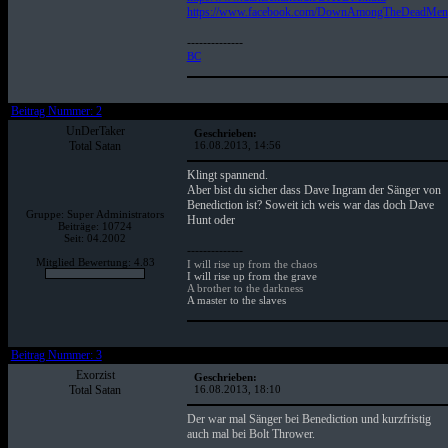
https://www.facebook.com/DownAmongTheDeadMen
--------------
BC
Beitrag Nummer: 2
UnDerTaker
Geschrieben:
Total Satan
16.08.2013, 14:56
Klingt spannend.
Aber bist du sicher dass Dave Ingram der Sänger von
Benediction ist? Soweit ich weis war das doch Dave
Gruppe: Super Administrators
Hunt oder
Beiträge: 10724
Seit: 04.2002
--------------
Mitglied Bewertung: 4.83
I will rise up from the chaos
I will rise up from the grave
A brother to the darkness
A master to the slaves
Beitrag Nummer: 3
Exorzist
Geschrieben:
Total Satan
16.08.2013, 18:10
Der war mal Sänger bei Benediction und kurzfristig
auch mal bei Bolt Thrower.