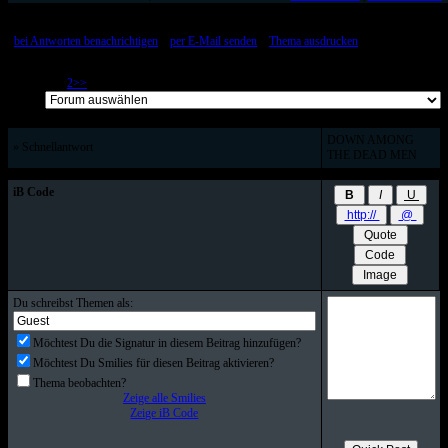
[
bei Antworten benachrichtigen
::
per E-Mail senden
::
Thema ausdrucken
]
Page 1 of 2
1
2
>>
DOWN AMONG
» Schnellantwort
THE DEAD MEN
iB Code
Du schreibst Themen als:
Möchtest Du die Signatur in diesem Beitrag hinzufügen?
Möchtest Du Smilies für diesen Beitrag aktivieren?
Thema beobachten?
Zeige alle Smilies
Zeige iB Code