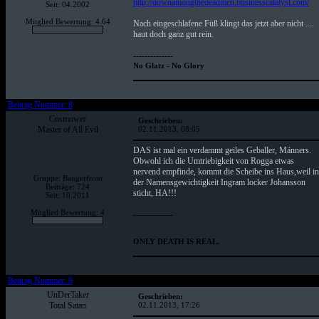
http://downamongthedeadmen.businesscatalyst.com/
Seit: 04.2002
Mitglied Bewertung: 4.64
Nach eingeschlafene Füß klingt das jetzt aber nicht ....
haut doch ganz gut rein.
--------------
No Glatz - No Glory
Beitrag Nummer: 8
Cosmower
Geschrieben:
Master of All Evil
02.11.2013, 08:05
DAS ist mal ein verdammt geiles Geballer, Männers.
Obwohl ich die Umtriebigkeit von Rogga etwas
nervend empfinde, kommt die Scheibe ins Haus,weil in
Gruppe: Bangerfront
der Namensgewichtigkeit Ingram locker Johansson
Beiträge: 724
sticht, HA!!!
Seit: 10.2011
Mitglied Bewertung: 4
--------------
ONLY DEATH IS REAL.
Beitrag Nummer: 9
UnDerTaker
Geschrieben:
Total Satan
02.11.2013, 17:26