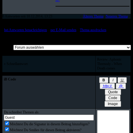
BC
0 Antworten seit 10.12.2014, 13:23
<
Älteres Thema
|
Neueres Thema
>
[
bei Antworten benachrichtigen
::
per E-Mail senden
::
Thema ausdrucken
]
Alle Beiträge auf einer Seite
Review: Aphonic
» Schnellantwort
Threnody - When
Death comes
iB Code
Du schreibst Themen als:
Möchtest Du die Signatur in diesem Beitrag hinzufügen?
Möchtest Du Smilies für diesen Beitrag aktivieren?