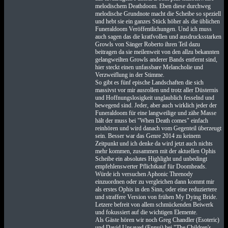
melodischem Deathdoom. Eben diese durchweg
melodische Grundnote macht die Scheibe so speziell
und hebt sie ein ganzes Stück höher als die üblichen
Funeraldoom Veröffentlichungen. Und ich muss
auch sagen das die kratfvollen und ausdrucksstarken
Growls von Sänger Roberto ihren Teil dazu
beitragen da sie meilenweit von den allzu bekannten
gelangweilten Growls anderer Bands entfernt sind,
hier steckt einen unfassbare Melancholie und
Verzweiflung in der Stimme.
So gibt es fünf epische Landschaften die sich
massivst vor mir ausrollen und trotz aller Düsternis
und Hoffnungslosigkeit unglaublich fesselnd und
bewegend sind. Jeder, aber auch wirklich jeder der
Funeraldoom für eine langweilige und zähe Masse
hält der muss bei "When Death comes" einfach
reinhören und wird danach vom Gegenteil überzeugt
sein. Besser war das Genre 2014 zu keinem
Zeitpunkt und ich denke da wird jetzt auch nichts
mehr kommen, zusammen mit der aktuellen Ophis
Scheibe ein absolutes Highlight und unbedingt
empfehlenswerter Pflichtkauf für Doomheads.
Würde ich versuchen Aphonic Threnody
einzuordnen oder zu vergleichen dann kommt mir
als erstes Ophis in den Sinn, oder eine reduziertere
und straffere Version von frühen My Dying Bride.
Letzere befreit von allem schmückenden Beiwerk
und fokussiert auf die wichtigen Elemente.
Als Gäste hören wir noch Greg Chandler (Esoteric)
und David Unsaved (Ennui) bei "The Children's