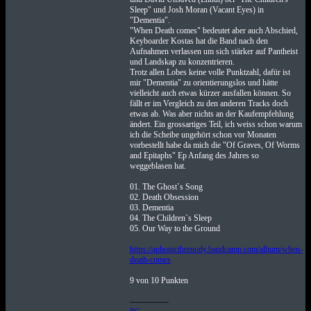
Sleep" und Josh Moran (Vacant Eyes) in
"Dementia".
"When Death comes" bedeutet aber auch Abschied,
Keyboarder Kostas hat die Band nach den
Aufnahmen verlassen um sich stärker auf Pantheist
und Landskap zu konzentrieren.
Trotz allen Lobes keine volle Punktzahl, dafür ist
mir "Dementia" zu orientierungslos und hätte
vielleicht auch etwas kürzer ausfallen können. So
fällt er im Vergleich zu den anderen Tracks doch
etwas ab. Was aber nichts an der Kaufempfehlung
ändert. Ein grossartiges Teil, ich weiss schon warum
ich die Scheibe ungehört schon vor Monaten
vorbestellt habe da mich die "Of Graves, Of Worms
and Epitaphs" Ep Anfang des Jahres so
weggeblasen hat.
01. The Ghost`s Song
02. Death Obsession
03. Dementia
04. The Children`s Sleep
05. Our Way to the Ground
https://aphonicthrenody.bandcamp.com/album/when-
death-comes
9 von 10 Punkten
--------------