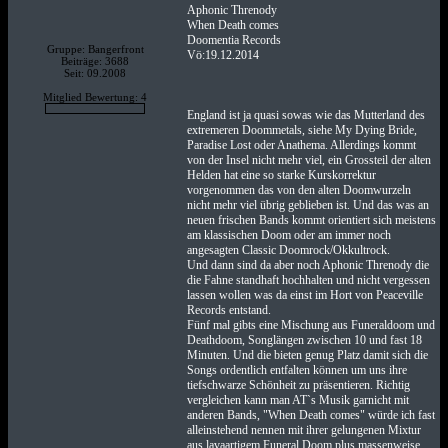
Aphonic Threnody
When Death comes
Doomentia Records
Gruppe: Bangerfront
Vö:19.12.2014
Beiträge: 3688
Seit: 09.2008
Mitglied Bewertung: 4
England ist ja quasi sowas wie das Mutterland des
extremeren Doommetals, siehe My Dying Bride,
Paradise Lost oder Anathema. Allerdings kommt
von der Insel nicht mehr viel, ein Grossteil der alten
Helden hat eine so starke Kurskorrektur
vorgenommen das von den alten Doomwurzeln
nicht mehr viel übrig geblieben ist. Und das was an
neuen frischen Bands kommt orientiert sich meistens
am klassischen Doom oder am immer noch
angesagten Classic Doomrock/Okkultrock.
Und dann sind da aber noch Aphonic Threnody die
die Fahne standhaft hochhalten und nicht vergessen
lassen wollen was da einst im Hort von Peaceville
Records entstand.
Fünf mal gibts eine Mischung aus Funeraldoom und
Deathdoom, Songlängen zwischen 10 und fast 18
Minuten. Und die bieten genug Platz damit sich die
Songs ordentlich entfalten können um uns ihre
tiefschwarze Schönheit zu präsentieren. Richtig
vergleichen kann man AT`s Musik garnicht mit
anderen Bands, "When Death comes" würde ich fast
alleinstehend nennen mit ihrer gelungenen Mixtur
aus lavaartigem Funeral Doom plus massenweise