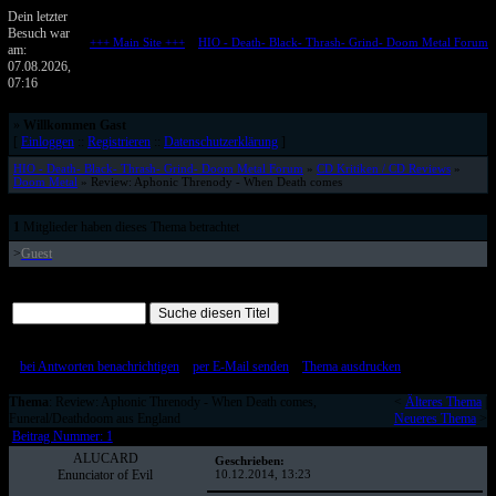
Dein letzter
Besuch war
+++ Main Site +++
::
HIO - Death- Black- Thrash- Grind- Doom Metal Forum
am:
Metalforum von HELL IS OPEN
07.08.2026,
07:16
»
Willkommen Gast
[
Einloggen
::
Registrieren
::
Datenschutzerklärung
]
HIO - Death- Black- Thrash- Grind- Doom Metal Forum
»
CD Kritiken / CD Reviews
»
Doom Metal
» Review: Aphonic Threnody - When Death comes
1
Mitglieder haben dieses Thema betrachtet
>
Guest
Alle Beiträge auf einer Seite
[
bei Antworten benachrichtigen
::
per E-Mail senden
::
Thema ausdrucken
]
Thema
: Review: Aphonic Threnody - When Death comes,
<
Älteres Thema
|
Funeral/Deathdoom aus England
Neueres Thema
>
Beitrag Nummer: 1
ALUCARD
Geschrieben:
Enunciator of Evil
10.12.2014, 13:23