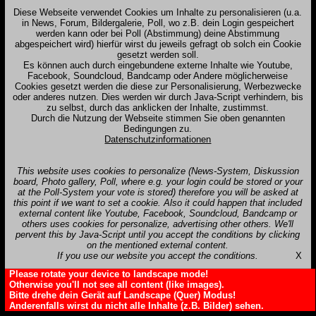
Diese Webseite verwendet Cookies um Inhalte zu personalisieren (u.a.
in News, Forum, Bildergalerie, Poll, wo z.B. dein Login gespeichert
werden kann oder bei Poll (Abstimmung) deine Abstimmung
abgespeichert wird) hierfür wirst du jeweils gefragt ob solch ein Cookie
gesetzt werden soll.
Es können auch durch eingebundene externe Inhalte wie Youtube,
Facebook, Soundcloud, Bandcamp oder Andere möglicherweise
Cookies gesetzt werden die diese zur Personalisierung, Werbezwecke
oder anderes nutzen. Dies werden wir durch Java-Script verhindern, bis
zu selbst, durch das anklicken der Inhalte, zustimmst.
Durch die Nutzung der Webseite stimmen Sie oben genannten
Bedingungen zu.
Datenschutzinformationen
This website uses cookies to personalize (News-System, Diskussion
board, Photo gallery, Poll, where e.g. your login could be stored or your
at the Poll-System your vote is stored) therefore you will be asked at
this point if we want to set a cookie. Also it could happen that included
external content like Youtube, Facebook, Soundcloud, Bandcamp or
others uses cookies for personalize, advertising other others. We'll
pervent this by Java-Script until you accept the conditions by clicking
on the mentioned external content.
If you use our website you accept the conditions.
X
Please rotate your device to landscape mode!
Otherwise you'll not see all content (like images).
Bitte drehe dein Gerät auf Landscape (Quer) Modus!
Anderenfalls wirst du nicht alle Inhalte (z.B. Bilder) sehen.