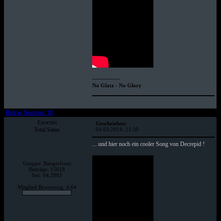
--------------
No Glatz - No Glory
Beitrag Nummer: 10
Exorzist
Geschrieben:
Total Satan
04.03.2014, 21:50
... und hier noch ein cooler Song von Decrepid !
Gruppe: Bangerfront
Beiträge: 15618
Seit: 04.2002
Mitglied Bewertung: 4.64