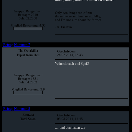
--------------
Gruppe: Bangerfront
Only two things are infinite:
Beiträge: 2210
the universe and human stupidity,
Seit: 02.2008
and I'm not sure about the former.
Mitglied Bewertung: 4.33
- A. Einstein
Beitrag Nummer: 7
The Overkiller
Geschrieben:
Typist from Hell
28.02.2014, 08:33
Wünsch euch viel Spaß!
Gruppe: Bangerfront
Beiträge: 1331
Seit: 04.2002
Mitglied Bewertung: 3.9
Beitrag Nummer: 8
Exorzist
Geschrieben:
Total Satan
03.03.2014, 14:45
.... und den hatten wir