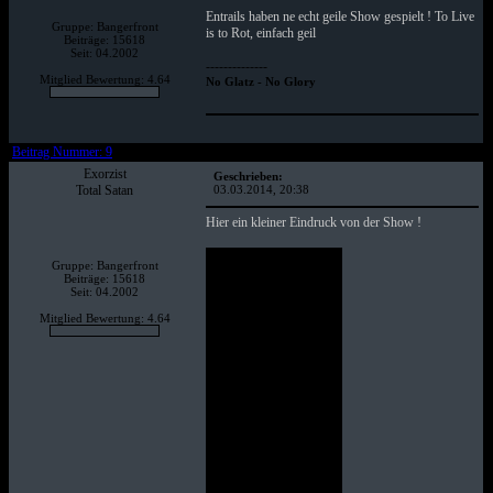
Entrails haben ne echt geile Show gespielt ! To Live
Gruppe: Bangerfront
is to Rot, einfach geil
Beiträge: 15618
Seit: 04.2002
--------------
Mitglied Bewertung: 4.64
No Glatz - No Glory
Beitrag Nummer: 9
Exorzist
Geschrieben:
Total Satan
03.03.2014, 20:38
Hier ein kleiner Eindruck von der Show !
Gruppe: Bangerfront
Beiträge: 15618
Seit: 04.2002
Mitglied Bewertung: 4.64