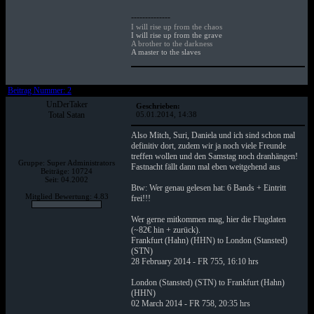
--------------
I will rise up from the chaos
I will rise up from the grave
A brother to the darkness
A master to the slaves
Beitrag Nummer: 2
UnDerTaker
Geschrieben:
Total Satan
05.01.2014, 14:38
Also Mitch, Suri, Daniela und ich sind schon mal
definitiv dort, zudem wir ja noch viele Freunde
treffen wollen und den Samstag noch dranhängen!
Gruppe: Super Administrators
Fastnacht fällt dann mal eben weitgehend aus
Beiträge: 10724
Seit: 04.2002
Btw: Wer genau gelesen hat: 6 Bands + Eintritt
Mitglied Bewertung: 4.83
frei!!!
Wer gerne mitkommen mag, hier die Flugdaten
(~82€ hin + zurück).
Frankfurt (Hahn) (HHN) to London (Stansted)
(STN)
28 February 2014 - FR 755, 16:10 hrs
London (Stansted) (STN) to Frankfurt (Hahn)
(HHN)
02 March 2014 - FR 758, 20:35 hrs