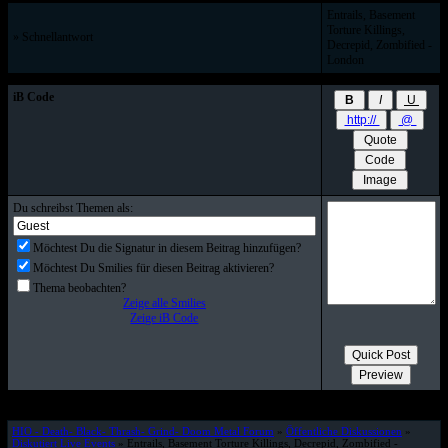
Entrails, Basement
Torture Killings,
» Schnellantwort
Decrepid, Zombified -
London
iB Code
Du schreibst Themen als:
Möchtest Du die Signatur in diesem Beitrag hinzufügen?
Möchtest Du Smilies für diesen Beitrag aktivieren?
Thema beobachten?
Zeige alle Smilies
Zeige iB Code
HIO - Death- Black- Thrash- Grind- Doom Metal Forum
»
Öffentliche Diskussionen
»
Diskutiert Live Events
» Entrails, Basement Torture Killings, Decrepid, Zombified -