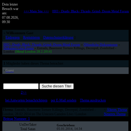
Dein letzter
Besuch war
+++ Main Site +++
::
HIO - Death- Black- Thrash- Grind- Doom Metal Forum
am:
Metalforum von HELL IS OPEN
07.08.2026,
09:30
»
Willkommen Gast
[
Einloggen
::
Registrieren
::
Datenschutzerklärung
]
HIO - Death- Black- Thrash- Grind- Doom Metal Forum
»
Öffentliche Diskussionen
»
Diskutiert Live Events
» Entrails, Basement Torture Killings, Decrepid, Zombified -
London
[Metal London 28.2.2014]
1
Mitglieder haben dieses Thema betrachtet
>
Guest
Page 1 of 2
1
2
>>
[
bei Antworten benachrichtigen
::
per E-Mail senden
::
Thema ausdrucken
]
Thema
: Entrails, Basement Torture Killings, Decrepid, Zombified -
<
Älteres Thema
|
London, 28.02.2014 im The Unicorn Camden Live / London
Neueres Thema
>
Beitrag Nummer: 1
UnDerTaker
Geschrieben:
Total Satan
05.01.2014, 14:34