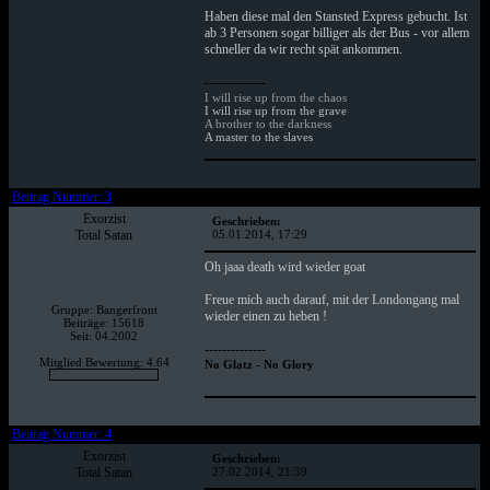
Haben diese mal den Stansted Express gebucht. Ist
ab 3 Personen sogar billiger als der Bus - vor allem
schneller da wir recht spät ankommen.
--------------
I will rise up from the chaos
I will rise up from the grave
A brother to the darkness
A master to the slaves
Beitrag Nummer: 3
Exorzist
Geschrieben:
Total Satan
05.01.2014, 17:29
Oh jaaa death wird wieder goat
Freue mich auch darauf, mit der Londongang mal
Gruppe: Bangerfront
wieder einen zu heben !
Beiträge: 15618
Seit: 04.2002
--------------
Mitglied Bewertung: 4.64
No Glatz - No Glory
Beitrag Nummer: 4
Exorzist
Geschrieben:
Total Satan
27.02.2014, 21:39