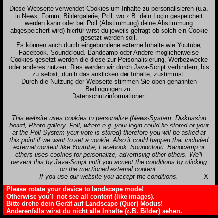
Diese Webseite verwendet Cookies um Inhalte zu personalisieren (u.a.
in News, Forum, Bildergalerie, Poll, wo z.B. dein Login gespeichert
werden kann oder bei Poll (Abstimmung) deine Abstimmung
abgespeichert wird) hierfür wirst du jeweils gefragt ob solch ein Cookie
gesetzt werden soll.
Es können auch durch eingebundene externe Inhalte wie Youtube,
Facebook, Soundcloud, Bandcamp oder Andere möglicherweise
Cookies gesetzt werden die diese zur Personalisierung, Werbezwecke
oder anderes nutzen. Dies werden wir durch Java-Script verhindern, bis
zu selbst, durch das anklicken der Inhalte, zustimmst.
Durch die Nutzung der Webseite stimmen Sie oben genannten
Bedingungen zu.
Datenschutzinformationen
This website uses cookies to personalize (News-System, Diskussion
board, Photo gallery, Poll, where e.g. your login could be stored or your
at the Poll-System your vote is stored) therefore you will be asked at
this point if we want to set a cookie. Also it could happen that included
external content like Youtube, Facebook, Soundcloud, Bandcamp or
others uses cookies for personalize, advertising other others. We'll
pervent this by Java-Script until you accept the conditions by clicking
on the mentioned external content.
If you use our website you accept the conditions.
X
Please rotate your device to landscape mode!
Otherwise you'll not see all content (like images).
Bitte drehe dein Gerät auf Landscape (Quer) Modus!
Anderenfalls wirst du nicht alle Inhalte (z.B. Bilder) sehen.