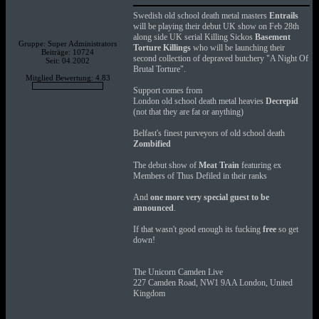
Swedish old school death metal masters
Entrails
will be playing their debut UK show on Feb 28th
along side UK serial Killing Sickos
Basement
Gruppe: Super Administrators
Torture Killings
who will be launching their
Beiträge: 10724
second collection of depraved butchery "A Night Of
Seit: 04.2002
Brutal Torture".
Mitglied Bewertung: 4.83
Support comes from
London old school death metal heavies
Decrepid
(not that they are fat or anything)
Belfast's finest purveyors of old school death
Zombified
The debut show of
Meat Train
featuring ex
Members of Thus Defiled in their ranks
And
one more very special guest to be
announced
.
If that wasn't good enough its fucking
free
so get
down!
The Unicorn Camden Live
227 Camden Road, NW1 9AA London, United
Kingdom