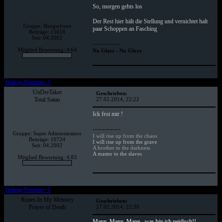
So, morgen gehts los
Der Rest hier hält die Stellung und vernichtet halt
Gruppe: Bangerfront
paar Schoppen an Fasching
Beiträge: 15618
Seit: 04.2002
--------------
Mitglied Bewertung: 4.64
No Glatz - No Glory
Beitrag Nummer: 5
UnDerTaker
Geschrieben:
Total Satan
27.02.2014, 22:22
Ick froi mir !
--------------
Gruppe: Super Administrators
I will rise up from the chaos
Beiträge: 10724
I will rise up from the grave
Seit: 04.2002
A brother to the darkness
A master to the slaves
Mitglied Bewertung: 4.83
Beitrag Nummer: 6
Runes In My Memory
Geschrieben:
Prayer of Death
27.02.2014, 22:30
Mann, Mann, Mann.. was bin ich neidisch!!