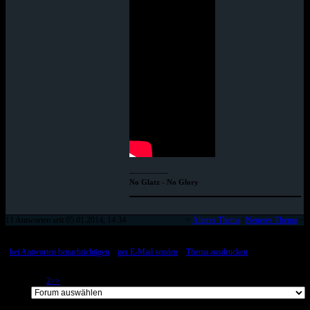
--------------
No Glatz - No Glory
11 Antworten seit 05.01.2014, 14:34
<
Älteres Thema
|
Neueres Thema
>
[
bei Antworten benachrichtigen
::
per E-Mail senden
::
Thema ausdrucken
]
Page 1 of 2
1
2
>>