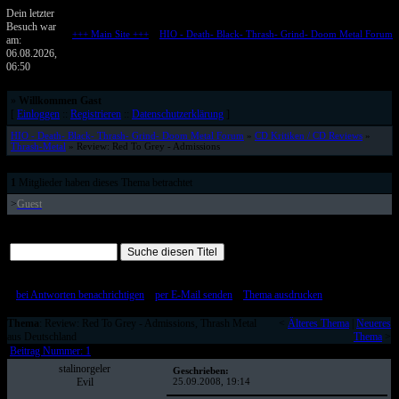
Dein letzter
Besuch war
+++ Main Site +++
::
HIO - Death- Black- Thrash- Grind- Doom Metal Forum
am:
Metalforum von HELL IS OPEN
06.08.2026,
06:50
»
Willkommen Gast
[
Einloggen
::
Registrieren
::
Datenschutzerklärung
]
HIO - Death- Black- Thrash- Grind- Doom Metal Forum
»
CD Kritiken / CD Reviews
»
Thrash-Metal
» Review: Red To Grey - Admissions
1
Mitglieder haben dieses Thema betrachtet
>
Guest
Alle Beiträge auf einer Seite
[
bei Antworten benachrichtigen
::
per E-Mail senden
::
Thema ausdrucken
]
Thema
: Review: Red To Grey - Admissions, Thrash Metal
<
Älteres Thema
|
Neueres
aus Deutschland
Thema
>
Beitrag Nummer: 1
stalinorgeler
Geschrieben:
Evil
25.09.2008, 19:14