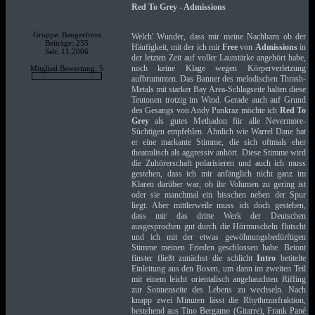
Red To Grey - Admissions
Gruppe: Bangerfront
Welch' Wunder, dass mir meine Nachbarn ob der
Beiträge: 235
Häufigkeit, mit der ich mir
Free
von
Admissions
in
Seit: 11.2006
der letzten Zeit auf voller Lautstärke angehört habe,
noch keine Klage wegen Körperverletzung
Mitglied Bewertung: 5
aufbrummten. Das Banner des melodischen Thrash-
Metals mit starker Bay Area-Schlagseite halten diese
Teutonen trotzig im Wind. Gerade auch auf Grund
des Gesangs von Andy Pankraz möchte ich
Red To
Grey
als gutes Methadon für alle Nevermore-
Süchtigen empfehlen. Ähnlich wie Warrel Dane hat
er eine markante Stimme, die sich oftmals eher
theatralisch als aggressiv anhört. Diese Stimme wird
die Zuhörerschaft polarisieren und auch ich muss
gestehen, dass ich mir anfänglich nicht ganz im
Klaren darüber war, ob ihr Volumen zu gering ist
oder sie manchmal ein bisschen neben der Spur
liegt. Aber mittlerweile muss ich doch gestehen,
dass mir das dritte Werk der Deutschen
ausgesprochen gut durch die Hörmuscheln flutscht
und ich mit der etwas gewöhnungsbedürftigen
Stimme meinen Frieden geschlossen habe. Betont
finster fließt zunächst die schlicht
Intro
betitelte
Einleitung aus den Boxen, um dann im zweiten Teil
mit einem leicht orientalisch angehauchten Riffing
zur Sonnenseite des Lebens zu wechseln. Nach
knapp zwei Minuten lässt die Rhythmusfraktion,
bestehend aus Tino Bergamo (Gitarre), Frank Pané