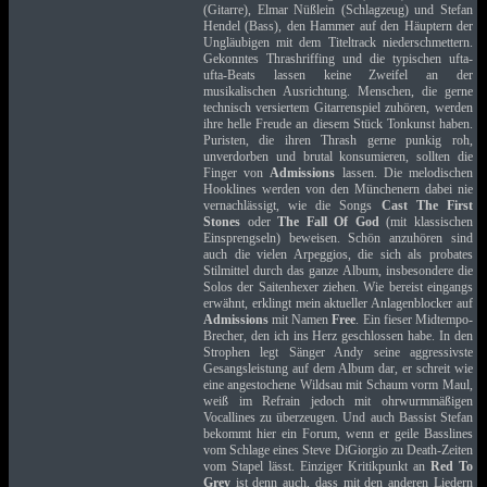
(Gitarre), Elmar Nüßlein (Schlagzeug) und Stefan
Hendel (Bass), den Hammer auf den Häuptern der
Ungläubigen mit dem Titeltrack niederschmettern.
Gekonntes Thrashriffing und die typischen ufta-
ufta-Beats lassen keine Zweifel an der
musikalischen Ausrichtung. Menschen, die gerne
technisch versiertem Gitarrenspiel zuhören, werden
ihre helle Freude an diesem Stück Tonkunst haben.
Puristen, die ihren Thrash gerne punkig roh,
unverdorben und brutal konsumieren, sollten die
Finger von
Admissions
lassen. Die melodischen
Hooklines werden von den Münchenern dabei nie
vernachlässigt, wie die Songs
Cast The First
Stones
oder
The Fall Of God
(mit klassischen
Einsprengseln) beweisen. Schön anzuhören sind
auch die vielen Arpeggios, die sich als probates
Stilmittel durch das ganze Album, insbesondere die
Solos der Saitenhexer ziehen. Wie bereist eingangs
erwähnt, erklingt mein aktueller Anlagenblocker auf
Admissions
mit Namen
Free
. Ein fieser Midtempo-
Brecher, den ich ins Herz geschlossen habe. In den
Strophen legt Sänger Andy seine aggressivste
Gesangsleistung auf dem Album dar, er schreit wie
eine angestochene Wildsau mit Schaum vorm Maul,
weiß im Refrain jedoch mit ohrwurmmäßigen
Vocallines zu überzeugen. Und auch Bassist Stefan
bekommt hier ein Forum, wenn er geile Basslines
vom Schlage eines Steve DiGiorgio zu Death-Zeiten
vom Stapel lässt. Einziger Kritikpunkt an
Red To
Grey
ist denn auch, dass mit den anderen Liedern