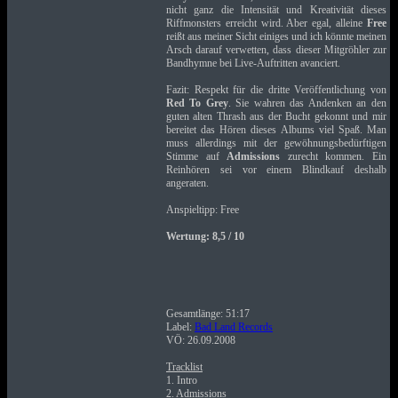
nicht ganz die Intensität und Kreativität dieses
Riffmonsters erreicht wird. Aber egal, alleine
Free
reißt aus meiner Sicht einiges und ich könnte meinen
Arsch darauf verwetten, dass dieser Mitgröhler zur
Bandhymne bei Live-Auftritten avanciert.
Fazit: Respekt für die dritte Veröffentlichung von
Red To Grey
. Sie wahren das Andenken an den
guten alten Thrash aus der Bucht gekonnt und mir
bereitet das Hören dieses Albums viel Spaß. Man
muss allerdings mit der gewöhnungsbedürftigen
Stimme auf
Admissions
zurecht kommen. Ein
Reinhören sei vor einem Blindkauf deshalb
angeraten.
Anspieltipp: Free
Wertung: 8,5 / 10
Gesamtlänge: 51:17
Label:
Bad Land Records
VÖ: 26.09.2008
Tracklist
1. Intro
2. Admissions