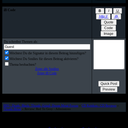
iB Code
Du schreibst Themen als:
Möchtest Du die Signatur in diesem Beitrag hinzufügen?
Möchtest Du Smilies für diesen Beitrag aktivieren?
Thema beobachten?
Zeige alle Smilies
Zeige iB Code
HIO - Death- Black- Thrash- Grind- Doom Metal Forum
»
CD Kritiken / CD Reviews
»
Thrash-Metal
» Review: Red To Grey - Admissions
© www.HELL-IS-OPEN.de