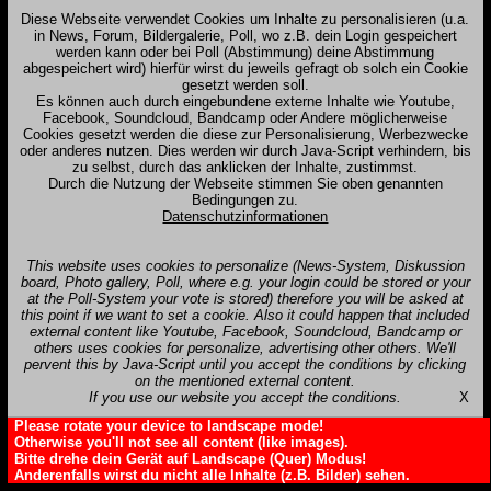
Diese Webseite verwendet Cookies um Inhalte zu personalisieren (u.a.
in News, Forum, Bildergalerie, Poll, wo z.B. dein Login gespeichert
werden kann oder bei Poll (Abstimmung) deine Abstimmung
abgespeichert wird) hierfür wirst du jeweils gefragt ob solch ein Cookie
gesetzt werden soll.
Es können auch durch eingebundene externe Inhalte wie Youtube,
Facebook, Soundcloud, Bandcamp oder Andere möglicherweise
Cookies gesetzt werden die diese zur Personalisierung, Werbezwecke
oder anderes nutzen. Dies werden wir durch Java-Script verhindern, bis
zu selbst, durch das anklicken der Inhalte, zustimmst.
Durch die Nutzung der Webseite stimmen Sie oben genannten
Bedingungen zu.
Datenschutzinformationen
This website uses cookies to personalize (News-System, Diskussion
board, Photo gallery, Poll, where e.g. your login could be stored or your
at the Poll-System your vote is stored) therefore you will be asked at
this point if we want to set a cookie. Also it could happen that included
external content like Youtube, Facebook, Soundcloud, Bandcamp or
others uses cookies for personalize, advertising other others. We'll
pervent this by Java-Script until you accept the conditions by clicking
on the mentioned external content.
If you use our website you accept the conditions.
X
Please rotate your device to landscape mode!
Otherwise you'll not see all content (like images).
Bitte drehe dein Gerät auf Landscape (Quer) Modus!
Anderenfalls wirst du nicht alle Inhalte (z.B. Bilder) sehen.