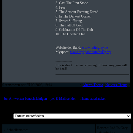
3. Cast The First Stone
4. Free
5. The Armour Piercing Dread
6. In The Darkest Corner
7. Sweet Suffering
8. The Fall Of God
9. Celebration Of The Cult
10. The Cheated One
Website der Band:
www.redtogrey.de
Myspace:
www.myspace.com/red2grey
--------------
Life is short... when reflecting of how long you will
be dead!
0 Antworten seit 25.09.2008, 19:14
<
Älteres Thema
|
Neueres Thema
>
[
bei Antworten benachrichtigen
::
per E-Mail senden
::
Thema ausdrucken
]
Alle Beiträge auf einer Seite
Review: Red To Grey
» Schnellantwort
- Admissions