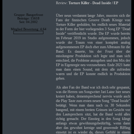
Review:
Torture Killer - Dead Inside / EP
Gruppe: Bangerfront
Über neun verdammt lange Jahre, mussten sich die
Beiträge: 15618
Fans der finnischen Groove Death Könige von
Seit: 04.2002
Torture Killer gedulden, bis endlich neues Material
in der Form der hier vorliegenden 3 Song EP "Dead
Mitglied Bewertung: 4.64
Inside" veröffentlicht wurde. Die EP wurde bereits
im Februar 2019 im Studio aufgenommen, jedoch
wurde der Traum von einer komplett analog
aufgenommenen EP doch eher zum Albtraum für die
Band. Es dauerte, bis der Frust über die
misslungene Produktion sich legte und man sich
entschied, die Probleme anzugehen und den Mix der
EP in Eigenregie neu vorzunehmen. Ende 2021 hatte
man dann einen Sound, mit dem alle zufrieden
waren und die EP konnte endlich in Produktion
gehen.
Als alter Fan der Band war ich doch sehr gespannt,
was die Herren um Songwriter Jari Laine hier neues
kreiert haben, dementsprechend nervös wurde auch
die Play Taste zum ersten neuen Song "Dead Inside"
betätigt. Wenn man dann nach ca. 30 Sekunden
bangend, mit einem breiten Grinsen im Gesicht vor
den Lautsprechern sitzt, hat die Band wohl alles
richtig gemacht. Der Einstieg in den Song klingt
anfangs etwas gewöhnungsbedürftig, wenn dann
aber das gewohnt kernige und groovende Ríffing
einsetzt ist es wieder da, dieses Gefühl in einem