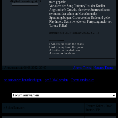
Mitglied Bewertung: 4.83
mich gepackt.
Vor allem der Song "Iniquiry" ist der Knaller.
Abgrundtiefe Growls, blecherne Snarrestakkatos
(erinnern fast schon an Marschmusik),
Spannungsbogen, Grooove ohne Ende und geile
Rhythmen. Das ist wieder ein Partysong mehr von
Torture Killer!
Bearbeitet von UnDerTaker an 06.08.2022, 21:14
--------------
I will rise up from the chaos
I will rise up from the grave
A brother to the darkness
A master to the slaves
1 Antworten seit 06.08.2022, 20:40
<
Älteres Thema
|
Neueres Thema
>
[
bei Antworten benachrichtigen
::
per E-Mail senden
::
Thema ausdrucken
]
Alle Beiträge auf einer Seite
Torture Killer - Dead
» Schnellantwort
Inside / EP