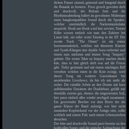
dicken Panzer sitzend, grinsend und bangend durch
die Botanik zu brettern. Pessi growlt gewohnt derb
und druckvoll, der Refrain fetzt und die
Rhythmusabteilung ballert im gewohnten Midtempo
einen bangkompatiblen Sound durch die Speaker,
welcher unermüdlich die Nackenmuskulatur
anspricht. Hook um Hook wird hier serviert, Torture
Killer wissen einfach wie man den Zuhörer bei
Laune hält, ein toller erster Einstieg in die EP. Der
zweite Track "The Omen" ist ein reines
Instrumentalstück, welches mit düsterem Klavier
und Synth-Klängen eine dunkle Aura verbreitet und
einem zum nächsten und letzten Song "Iniquiry"
geleitet. Die ersten Takte zu Iniquiry machen direkt
klar, dass es hier gleich derb was auf die Fresse
gibt. Tiefer gestimmt und mit einem mächtigen Riff
versehen welches einen in die Knie zwingt, wird
dieser Song ein weiterer Gassenhauer bei
anstehenden Liveshows, da bin ich mir mehr als
sicher. Die variable Arbeit an den Drums mit kurz
aufblitzenden Einsätzen der Doublebass gefällt mir
ebenfalls extrem gut, ebenso die eingestreuten Soli,
hier passt einfach alles wieder arschgeil zusammen.
Ein groovender Brecher vor dem Herrn der die
ganze Klasse der Band aufzeigt, wer hier nicht
zumindest Kopfnickend vor der Anlage sitzt, sollte
wirklich mal seinen Puls nach einem Lebenszeichen
absuchen.
Der fette und druckvolle Sound passt bestens zu den
kraftvollen Songs und die optische Aufmachung der