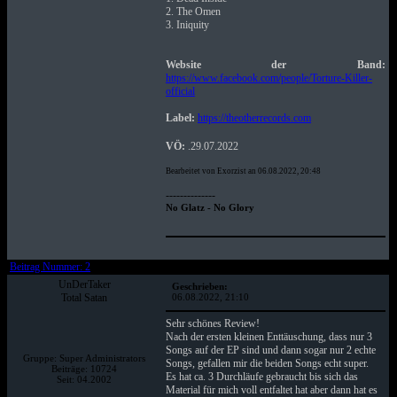
2. The Omen
3. Iniquity
Website der Band:
https://www.facebook.com/people/Torture-Killer-
official
Label:
https://theotherrecords.com
VÖ:
.29.07.2022
Bearbeitet von Exorzist an 06.08.2022, 20:48
--------------
No Glatz - No Glory
Beitrag Nummer: 2
UnDerTaker
Geschrieben:
Total Satan
06.08.2022, 21:10
Sehr schönes Review!
Nach der ersten kleinen Enttäuschung, dass nur 3
Songs auf der EP sind und dann sogar nur 2 echte
Gruppe: Super Administrators
Songs, gefallen mir die beiden Songs echt super.
Beiträge: 10724
Es hat ca. 3 Durchläufe gebraucht bis sich das
Seit: 04.2002
Material für mich voll entfaltet hat aber dann hat es