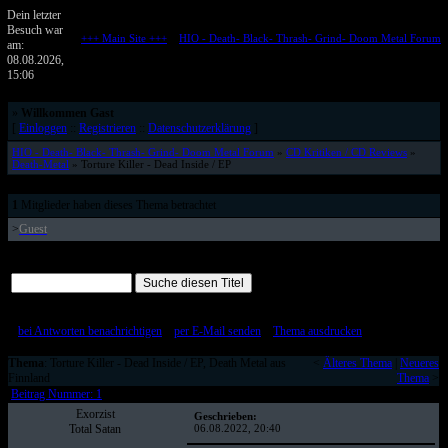
Dein letzter
Besuch war
+++ Main Site +++
::
HIO - Death- Black- Thrash- Grind- Doom Metal Forum
am:
Metalforum von HELL IS OPEN
08.08.2026,
15:06
»
Willkommen Gast
[
Einloggen
::
Registrieren
::
Datenschutzerklärung
]
HIO - Death- Black- Thrash- Grind- Doom Metal Forum
»
CD Kritiken / CD Reviews
»
Death-Metal
» Torture Killer - Dead Inside / EP
1
Mitglieder haben dieses Thema betrachtet
>
Guest
Alle Beiträge auf einer Seite
[
bei Antworten benachrichtigen
::
per E-Mail senden
::
Thema ausdrucken
]
Thema
: Torture Killer - Dead Inside / EP, Death Metal aus
<
Älteres Thema
|
Neueres
Finnland
Thema
>
Beitrag Nummer: 1
Exorzist
Geschrieben:
Total Satan
06.08.2022, 20:40