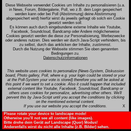
Diese Webseite verwendet Cookies um Inhalte zu personalisieren (u.a.
in News, Forum, Bildergalerie, Poll, wo z.B. dein Login gespeichert
werden kann oder bei Poll (Abstimmung) deine Abstimmung
abgespeichert wird) hierfür wirst du jeweils gefragt ob solch ein Cookie
gesetzt werden soll.
Es können auch durch eingebundene externe Inhalte wie Youtube,
Facebook, Soundcloud, Bandcamp oder Andere möglicherweise
Cookies gesetzt werden die diese zur Personalisierung, Werbezwecke
oder anderes nutzen. Dies werden wir durch Java-Script verhindern, bis
zu selbst, durch das anklicken der Inhalte, zustimmst.
Durch die Nutzung der Webseite stimmen Sie oben genannten
Bedingungen zu.
Datenschutzinformationen
This website uses cookies to personalize (News-System, Diskussion
board, Photo gallery, Poll, where e.g. your login could be stored or your
at the Poll-System your vote is stored) therefore you will be asked at
this point if we want to set a cookie. Also it could happen that included
external content like Youtube, Facebook, Soundcloud, Bandcamp or
others uses cookies for personalize, advertising other others. We'll
pervent this by Java-Script until you accept the conditions by clicking
on the mentioned external content.
If you use our website you accept the conditions.
X
Please rotate your device to landscape mode!
Otherwise you'll not see all content (like images).
Bitte drehe dein Gerät auf Landscape (Quer) Modus!
Anderenfalls wirst du nicht alle Inhalte (z.B. Bilder) sehen.