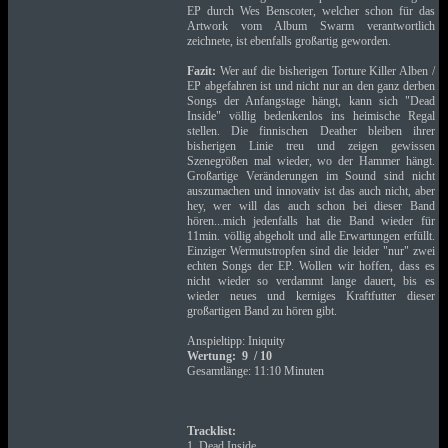
EP durch Wes Benscoter, welcher schon für das
Artwork vom Album Swarm verantwortlich
zeichnete, ist ebenfalls großartig geworden.
Fazit:
Wer auf die bisherigen Torture Killer Alben /
EP abgefahren ist und nicht nur an den ganz derben
Songs der Anfangstage hängt, kann sich "Dead
Inside" völlig bedenkenlos ins heimische Regal
stellen. Die finnischen Deather bleiben ihrer
bisherigen Linie treu und zeigen gewissen
Szenegrößen mal wieder, wo der Hammer hängt.
Großartige Veränderungen im Sound sind nicht
auszumachen und innovativ ist das auch nicht, aber
hey, wer will das auch schon bei dieser Band
hören...mich jedenfalls hat die Band wieder für
11min. völlig abgeholt und alle Erwartungen erfüllt.
Einziger Wermutstropfen sind die leider "nur" zwei
echten Songs der EP. Wollen wir hoffen, dass es
nicht wieder so verdammt lange dauert, bis es
wieder neues und kerniges Kraftfutter dieser
großartigen Band zu hören gibt.
Anspieltipp: Iniquity
Wertung: 9 / 10
Gesamtlänge: 11:10 Minuten
Tracklist:
1. Dead Inside