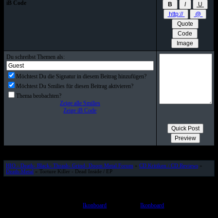
iB Code
Du schreibst Themen als:
Möchtest Du die Signatur in diesem Beitrag hinzufügen?
Möchtest Du Smilies für diesen Beitrag aktivieren?
Thema beobachten?
Zeige alle Smilies
Zeige iB Code
HIO - Death- Black- Thrash- Grind- Doom Metal Forum
»
CD Kritiken / CD Reviews
»
Death-Metal
» Torture Killer - Dead Inside / EP
© www.HELL-IS-OPEN.de
Powered by
Ikonboard
3.1.5 © 2006
Ikonboard