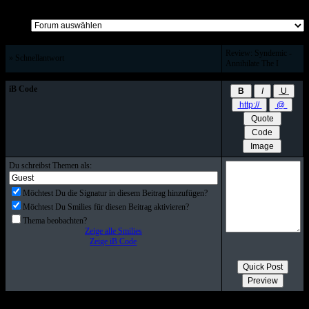
Alle Beiträge auf einer Seite
Review: Syndemic -
» Schnellantwort
Annihilate The I
iB Code
Du schreibst Themen als:
Möchtest Du die Signatur in diesem Beitrag hinzufügen?
Möchtest Du Smilies für diesen Beitrag aktivieren?
Thema beobachten?
Zeige alle Smilies
Zeige iB Code