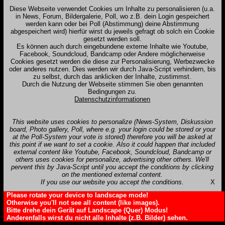
Diese Webseite verwendet Cookies um Inhalte zu personalisieren (u.a.
in News, Forum, Bildergalerie, Poll, wo z.B. dein Login gespeichert
werden kann oder bei Poll (Abstimmung) deine Abstimmung
abgespeichert wird) hierfür wirst du jeweils gefragt ob solch ein Cookie
gesetzt werden soll.
Es können auch durch eingebundene externe Inhalte wie Youtube,
Facebook, Soundcloud, Bandcamp oder Andere möglicherweise
Cookies gesetzt werden die diese zur Personalisierung, Werbezwecke
oder anderes nutzen. Dies werden wir durch Java-Script verhindern, bis
zu selbst, durch das anklicken der Inhalte, zustimmst.
Durch die Nutzung der Webseite stimmen Sie oben genannten
Bedingungen zu.
Datenschutzinformationen
This website uses cookies to personalize (News-System, Diskussion
board, Photo gallery, Poll, where e.g. your login could be stored or your
at the Poll-System your vote is stored) therefore you will be asked at
this point if we want to set a cookie. Also it could happen that included
external content like Youtube, Facebook, Soundcloud, Bandcamp or
others uses cookies for personalize, advertising other others. We'll
pervent this by Java-Script until you accept the conditions by clicking
on the mentioned external content.
If you use our website you accept the conditions.
X
Please rotate your device to landscape mode!
Otherwise you'll not see all content (like images).
Bitte drehe dein Gerät auf Landscape (Quer) Modus!
Anderenfalls wirst du nicht alle Inhalte (z.B. Bilder) sehen.