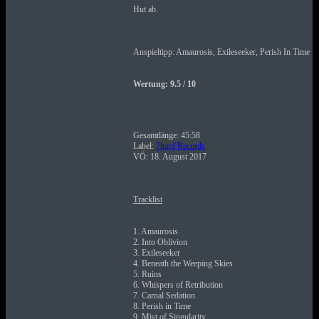
Hut ab.
Anspieltipp: Amaurosis, Exileseeker, Perish In Time
Wertung: 9.5 / 10
Gesamtlänge: 45:58
Label:
7hard Records
VÖ: 18. August 2017
Tracklist
1. Amaurosis
2. Into Oblivion
3. Exileseeker
4. Beneath the Weeping Skies
5. Ruins
6. Whispers of Retribution
7. Carnal Sedation
8. Perish in Time
9. Mist of Singularity