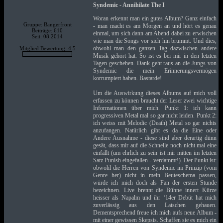
Syndemic - Annihilate The I
Woran erkennt man ein gutes Album? Ganz einfach
Gruppe: Bangerfront
- man macht es am Morgen an und hört es genau
Beiträge: 610
einmal, um sich dann am Abend dabei zu erwischen
Seit: 08.2014
wie man die Songs vor sich hin brummt. Und dies,
obwohl man den ganzen Tag dazwischen andere
Mitglied Bewertung: 4.5
Musik gehört hat. So ist es bei mir in den letzten
Tagen geschehen. Dank geht raus an die Jungs von
Syndemic die mein Erinnerungsvermögen
korrumpiert haben. Bastarde!
Um die Auswirkung dieses Albums auf mich voll
erfassen zu können braucht der Leser zwei wichtige
Informationen über mich. Punkt 1: ich kann
progressiven Metal mal so gar nicht leiden. Punkt 2:
ich weiss mit Melodic (Death) Metal so gar nichts
anzufangen. Natürlich gibt es da die Eine oder
Andere Ausnahme - diese sind aber derartig dünn
gesät, dass mir auf die Schnelle noch nicht mal eine
einfällt (um ehrlich zu sein ist mir mitten im letzten
Satz Punish eingefallen - verdammt!). Der Punkt ist:
obwohl die Herren von Syndemic im Prinzip (vom
Genre her) nicht in mein Beuteschema passen,
würde ich mich doch als Fan der ersten Stunde
bezeichnen. Live brennt die Bühne innert Kürze
heisser als Napalm und ihr ‘14er Debüt hat mich
zuverlässig aus den Latschen gehauen.
Dementsprechend freue ich mich aufs neue Album -
mit einer gewissen Skepsis. Schaffen sie es mich ein