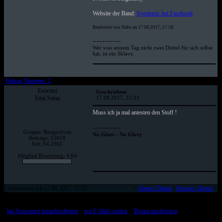
Website der Band:
Syndemic bei Facebook
Bearbeitet von Nabu an 17.08.2017, 17:58
--------------
Wer von seinem Tag nicht zwei Drittel für sich selbst
hat, ist ein Sklave.
Beitrag Nummer: 2
Exorzist
Geschrieben:
Total Satan
17.08.2017, 21:33
Muss ich ja mal antesten den Stoff !
--------------
Gruppe: Bangerfront
No Glatz - No Glory
Beiträge: 15618
Seit: 04.2002
Mitglied Bewertung: 4.64
1 Antworten seit 17.08.2017, 17:55
<
Älteres Thema
|
Neueres Thema
>
[
bei Antworten benachrichtigen
::
per E-Mail senden
::
Thema ausdrucken
]