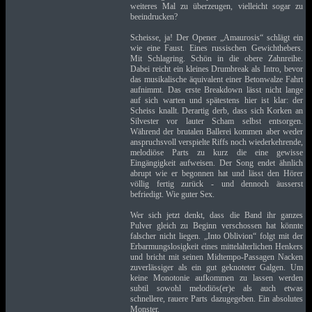
weiteres Mal zu überzeugen, vielleicht sogar zu
beeindrucken?
Scheisse, ja! Der Opener „Amaurosis“ schlägt ein
wie eine Faust. Eines russischen Gewichthebers.
Mit Schlagring. Schön in die obere Zahnreihe.
Dabei reicht ein kleines Drumbreak als Intro, bevor
das musikalische äquivalent einer Betonwalze Fahrt
aufnimmt. Das erste Breakdown lässt nicht lange
auf sich warten und spätestens hier ist klar: der
Scheiss knallt. Derartig derb, dass sich Korken an
Silvester vor lauter Scham selbst entsorgen.
Während der brutalen Ballerei kommen aber weder
anspruchsvoll verspielte Riffs noch wiederkehrende,
melodiöse Parts zu kurz die eine gewisse
Eingängigkeit aufweisen. Der Song endet ähnlich
abrupt wie er begonnen hat und lässt den Hörer
völlig fertig zurück - und dennoch äusserst
befriedigt. Wie guter Sex.
Wer sich jetzt denkt, dass die Band ihr ganzes
Pulver gleich zu Beginn verschossen hat könnte
falscher nicht liegen. „Into Oblivion“ folgt mit der
Erbarmungslosigkeit eines mittelalterlichen Henkers
und bricht mit seinen Midtempo-Passagen Nacken
zuverlässiger als ein gut geknoteter Galgen. Um
keine Monotonie aufkommen zu lassen werden
subtil sowohl melodiös(er)e als auch etwas
schnellere, rauere Parts dazugegeben. Ein absolutes
Monster.