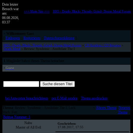
Dein letzter
Besuch war
+++ Main Site +++
::
HIO - Death- Black- Thrash- Grind- Doom Metal Forum
am:
Metalforum von HELL IS OPEN
06.08.2026,
03:37
»
Willkommen Gast
[
Einloggen
::
Registrieren
::
Datenschutzerklärung
]
HIO - Death- Black- Thrash- Grind- Doom Metal Forum
»
CD Kritiken / CD Reviews
»
Death-Metal
» Review: Syndemic - Annihilate The I
1
Mitglieder haben dieses Thema betrachtet
>
Guest
Alle Beiträge auf einer Seite
[
bei Antworten benachrichtigen
::
per E-Mail senden
::
Thema ausdrucken
]
Thema
: Review: Syndemic - Annihilate The I, Leck.
<
Älteres Thema
|
Neueres
Mich. Fett.
Thema
>
Beitrag Nummer: 1
Nabu
Geschrieben:
Master of All Evil
17.08.2017, 17:55