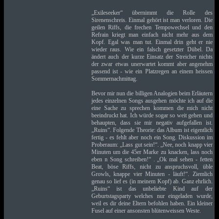
„Exileseeker“ übernimmt die Rolle des
Sirenenschreis. Einmal gehört ist man verloren. Die
geilen Riffs, die frechen Tempowechsel und den
Refrain kriegt man einfach nicht mehr aus dem
Kopf. Egal was man tut. Einmal drin geht er nie
wieder raus. Wie ein falsch gesetzter Dübel. Da
ändert auch der kurze Einsatz der Streicher nichts
der zwar etwas unerwartet kommt aber angenehm
passend ist - wie ein Platzregen an einem heissen
Sommernachmittag.
Bevor mir nun die billigen Analogien beim Erläutern
jedes einzelnen Songs ausgehen möchte ich auf die
eine Sache zu sprechen kommen die mich nicht
beeindruckt hat. Ich würde sogar so weit gehen und
behaupten, dass sie mir negativ aufgefallen ist.
„Ruins“. Folgende Theorie: das Album ist eigentlich
fertig - es fehlt aber noch ein Song. Diskussion im
Proberaum: „Lass gut sein!“. „Nee, noch knapp vier
Minuten um die 45er Marke zu knacken, lass noch
eben n Song schreiben!“ . „Ok mal sehen - fetten
Beat, böse Riffs, nicht zu anspruchsvoll, üble
Growls, knappe vier Minuten - läuft!“. Ziemlich
genau so lief es (in meinem Kopf) ab. Ganz ehrlich.
„Ruins“ ist das unbeliebte Kind auf der
Geburtstagsparty welches nur eingeladen wurde,
weil es dir deine Eltern befohlen haben. Ein kleiner
Fusel auf einer ansonsten blütenweissen Weste.