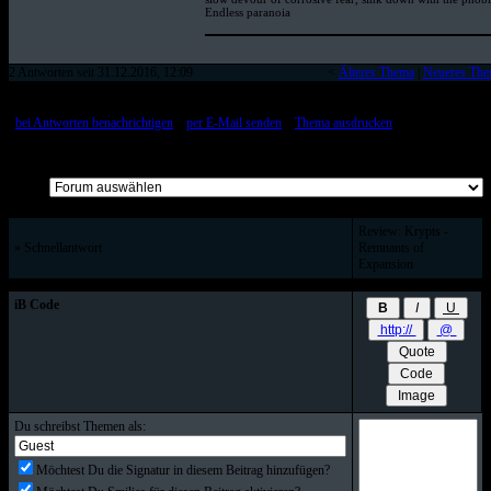
Endless paranoia
2 Antworten seit 31.12.2016, 12:09
<
Älteres Thema
|
Neueres Th
[
bei Antworten benachrichtigen
::
per E-Mail senden
::
Thema ausdrucken
]
Alle Beiträge auf einer Seite
Review: Krypts -
» Schnellantwort
Remnants of
Expansion
iB Code
Du schreibst Themen als:
Möchtest Du die Signatur in diesem Beitrag hinzufügen?