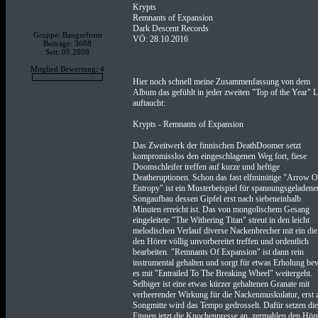
Krypts
Remnants of Expansion
Dark Descent Records
Gruppe: Bangerfront
VÖ: 28.10.2016
Beiträge: 3688
Seit: 09.2008
Mitglied Bewertung: 4
Hier noch schnell meine Zusammenfassung von dem
Album das gefühlt in jeder zweiten "Top of the Year" L
auftaucht:
Krypts - Remnants of Expansion
Das Zweitwerk der finnischen DeathDoomer setzt
kompromisslos den eingeschlagenen Weg fort, fiese
Doomschleifer treffen auf kurze und heftige
Deatheruptionen. Schon das fast elfminütige "Arrow O
Entropy" ist ein Musterbeispiel für spannungsgeladene
Songaufbau dessen Gipfel erst nach siebeneinhalb
Minuten erreicht ist. Das von mongolischem Gesang
eingeleitete "The Withering Titan" streut in den leicht
melodischen Verlauf diverse Nackenbrecher mit ein die
den Hörer völlig unvorbereitet treffen und ordentlich
bearbeiten. "Remnants Of Expansion" ist dann rein
instrumental gehalten und sorgt für etwas Erholung be
es mit "Entrailed To The Breaking Wheel" weitergeht.
Selbiger ist eine etwas kürzer gehaltenen Granate mit
verheerender Wirkung für die Nackenmuskulatur, erst 
Songmitte wird das Tempo gedrosselt. Dafür setzen die
Finnen jetzt die Knochenpresse an, zermahlen den Hör