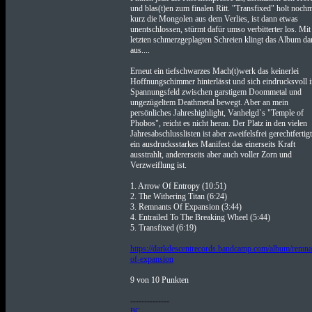
und blas(t)en zum finalen Ritt. "Transfixed" holt noch
kurz die Mongolen aus dem Verlies, ist dann etwas
unentschlossen, stürmt dafür umso verbitterter los. Mit
letzten schmerzgeplagten Schreien klingt das Album da
aus....
Erneut ein tiefschwarzes Mach(t)werk das keinerlei
Hoffnungschimmer hinterlässt und sich eindrucksvoll 
Spannungsfeld zwischen garstigem Doommetal und
ungezügeltem Deathmetal bewegt. Aber an mein
persönliches Jahreshighlight, Vanhelgd`s "Temple of
Phobos", reicht es nicht heran. Der Platz in den vielen
Jahresabschlusslisten ist aber zweifelsfrei gerechtfertigt
ein ausdrucksstarkes Manifest das einerseits Kraft
ausstrahlt, andererseits aber auch voller Zorn und
Verzweiflung ist.
1. Arrow Of Entropy (10:51)
2. The Withering Titan (6:24)
3. Remnants Of Expansion (3:44)
4. Entrailed To The Breaking Wheel (5:44)
5. Transfixed (6:19)
https://darkdescentrecords.bandcamp.com/album/remna
of-expansion
9 von 10 Punkten
--------------
BC