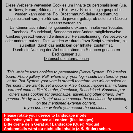
Diese Webseite verwendet Cookies um Inhalte zu personalisieren (u.a.
in News, Forum, Bildergalerie, Poll, wo z.B. dein Login gespeichert
werden kann oder bei Poll (Abstimmung) deine Abstimmung
abgespeichert wird) hierfür wirst du jeweils gefragt ob solch ein Cookie
gesetzt werden soll.
Es können auch durch eingebundene externe Inhalte wie Youtube,
Facebook, Soundcloud, Bandcamp oder Andere möglicherweise
Cookies gesetzt werden die diese zur Personalisierung, Werbezwecke
oder anderes nutzen. Dies werden wir durch Java-Script verhindern, bis
zu selbst, durch das anklicken der Inhalte, zustimmst.
Durch die Nutzung der Webseite stimmen Sie oben genannten
Bedingungen zu.
Datenschutzinformationen
This website uses cookies to personalize (News-System, Diskussion
board, Photo gallery, Poll, where e.g. your login could be stored or your
at the Poll-System your vote is stored) therefore you will be asked at
this point if we want to set a cookie. Also it could happen that included
external content like Youtube, Facebook, Soundcloud, Bandcamp or
others uses cookies for personalize, advertising other others. We'll
pervent this by Java-Script until you accept the conditions by clicking
on the mentioned external content.
If you use our website you accept the conditions.
X
Please rotate your device to landscape mode!
Otherwise you'll not see all content (like images).
Bitte drehe dein Gerät auf Landscape (Quer) Modus!
Anderenfalls wirst du nicht alle Inhalte (z.B. Bilder) sehen.