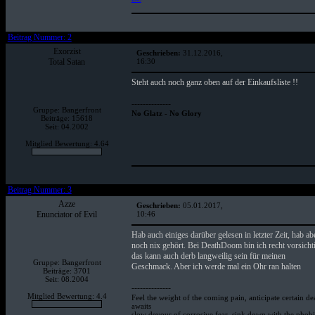
Beitrag Nummer: 2
Exorzist
Geschrieben:
31.12.2016,
Total Satan
16:30
Steht auch noch ganz oben auf der Einkaufsliste !!
--------------
Gruppe: Bangerfront
No Glatz - No Glory
Beiträge: 15618
Seit: 04.2002
Mitglied Bewertung: 4.64
Beitrag Nummer: 3
Azze
Geschrieben:
05.01.2017,
Enunciator of Evil
10:46
Hab auch einiges darüber gelesen in letzter Zeit, hab ab
noch nix gehört. Bei DeathDoom bin ich recht vorsicht
das kann auch derb langweilig sein für meinen
Gruppe: Bangerfront
Geschmack. Aber ich werde mal ein Ohr ran halten
Beiträge: 3701
Seit: 08.2004
--------------
Mitglied Bewertung: 4.4
Feel the weight of the coming pain, anticipate certain de
awaits
slow devour of corrosive fear, sink down with the phobi