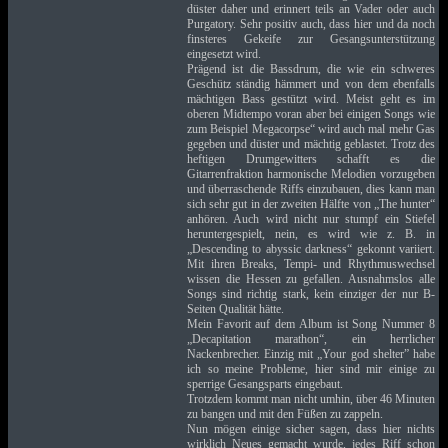
düster daher und erinnert teils an Vader oder auch
Purgatory. Sehr positiv auch, dass hier und da noch
finsteres Gekeife zur Gesangsunterstützung
eingesetzt wird.
Prägend ist die Bassdrum, die wie ein schweres
Geschütz ständig hämmert und von dem ebenfalls
mächtigen Bass gestützt wird. Meist geht es im
oberen Midtempo voran aber bei einigen Songs wie
zum Beispiel Megacorpse“ wird auch mal mehr Gas
gegeben und düster und mächtig geblastet. Trotz des
heftigen Drumgewitters schafft es die
Gitarrenfraktion harmonische Melodien vorzugeben
und überraschende Riffs einzubauen, dies kann man
sich sehr gut in der zweiten Hälfte von „The hunter“
anhören. Auch wird nicht nur stumpf ein Stiefel
heruntergespielt, nein, es wird wie z. B. in
„Descending to abyssic darkness“ gekonnt variiert.
Mit ihren Breaks, Tempi- und Rhythmuswechsel
wissen die Hessen zu gefallen. Ausnahmslos alle
Songs sind richtig stark, kein einziger der nur B-
Seiten Qualität hätte.
Mein Favorit auf dem Album ist Song Nummer 8
„Decapitation marathon“, ein herrlicher
Nackenbrecher. Einzig mit „Your god shelter” habe
ich so meine Probleme, hier sind mir einige zu
sperrige Gesangsparts eingebaut.
Trotzdem kommt man nicht umhin, über 46 Minuten
zu bangen und mit den Füßen zu zappeln.
Nun mögen einige sicher sagen, dass hier nichts
wirklich Neues gemacht wurde, jedes Riff schon