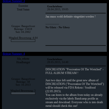
Beitrag Nummer: 3
Exorzist
Geschrieben:
Total Satan
26.04.2015, 19:05
Jau muss wohl definitiv eingetütet werden !
--------------
Gruppe: Bangerfront
No Glatz - No Glory
Beiträge: 15618
Seit: 04.2002
Mitglied Bewertung: 4.64
Beitrag Nummer: 4
fda_rekotz
Geschrieben:
Headbanger
20.05.2015, 14:40
DISCREATION "Procreation Of The Wretched" -
FULL ALBUM STREAM !
Gruppe: Bangerfront
Just two days left until the great new album of
Beiträge: 58
DISCREATION ("Procreation Of The Wretched")
Seit: 10.2013
will be released via FDA Rekotz / Soulfood
Mitglied Bewertung: 5
(22.05.2015).
You can listen to the album from today on already
exclusively via the labels Bandcamp profile as
stream and download. Everyone who is into death
metal should check this out!