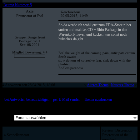
Beitrag Nummer: 5
Azze
Geschrieben:
Enunciator of Evil
29.05.2015, 11:49
So da werde ich wohl jetzt zum FDA-Store rüber
surfen und mal das CD + Shirt Package in den
Warenkorb hieven und kucken was sonst noch
Gruppe: Bangerfront
hübsches da gibt
Beiträge: 3701
Seit: 08.2004
--------------
Mitglied Bewertung: 4.4
Feel the weight of the coming pain, anticipate certain
death awaits
slow devour of corrosive fear, sink down with the
phobia
Endless paranoia
4 Antworten seit 26.04.2015, 18:06
<
Älteres Thema
|
Neueres Thema
>
[
bei Antworten benachrichtigen
::
per E-Mail senden
::
Thema ausdrucken
]
Alle Beiträge auf einer Seite
Review: Discreation -
» Schnellantwort
Procreation of the
wretched