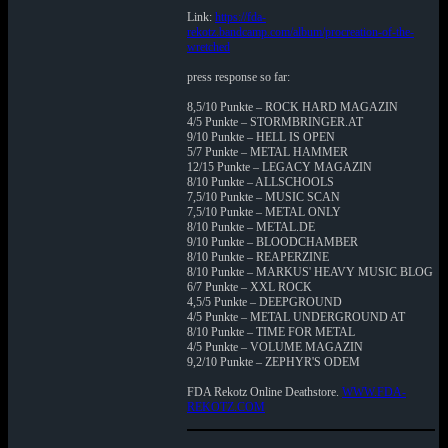
Link:
https://fda-
rekotz.bandcamp.com/album/procreation-of-the-
wretched
press response so far:
8,5/10 Punkte – ROCK HARD MAGAZIN
4/5 Punkte – STORMBRINGER.AT
9/10 Punkte – HELL IS OPEN
5/7 Punkte – METAL HAMMER
12/15 Punkte – LEGACY MAGAZIN
8/10 Punkte – ALLSCHOOLS
7,5/10 Punkte – MUSIC SCAN
7,5/10 Punkte – METAL ONLY
8/10 Punkte – METAL.DE
9/10 Punkte – BLOODCHAMBER
8/10 Punkte – REAPERZINE
8/10 Punkte – MARKUS' HEAVY MUSIC BLOG
6/7 Punkte – XXL ROCK
4,5/5 Punkte – DEEPGROUND
4/5 Punkte – METAL UNDERGROUND AT
8/10 Punkte – TIME FOR METAL
4/5 Punkte – VOLUME MAGAZIN
9,2/10 Punkte – ZEPHYR'S ODEM
FDA Rekotz Online Deathstore.
WWW.FDA-
REKOTZ.COM