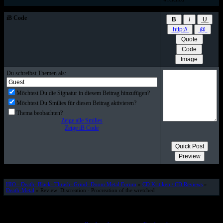
iB Code
Du schreibst Themen als:
Möchtest Du die Signatur in diesem Beitrag hinzufügen?
Möchtest Du Smilies für diesen Beitrag aktivieren?
Thema beobachten?
Zeige alle Smilies
Zeige iB Code
HIO - Death- Black- Thrash- Grind- Doom Metal Forum
»
CD Kritiken / CD Reviews
»
Death-Metal
» Review: Discreation - Procreation of the wretched
© www.HELL-IS-OPEN.de