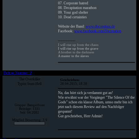
07. Corporate hatred
08. Decapitation marathon
09. Your god shelter
10. Dead certainties
Website der Band:
www.discreation.de
Facebook:
www.facebook.com/Discreation
--------------
I will rise up from the chaos
I will rise up from the grave
A brother to the darkness
A master to the slaves
Beitrag Nummer: 2
The Overkiller
Geschrieben:
Typist from Hell
26.04.2015, 18:38
Na, das hört sich ja verdammt gut an!
Wie erwähnt war der Vorgänger "The Silence Of the
Gods" schon ein klasse Album, umso mehr bin ich
Gruppe: Bangerfront
jetzt nach diesem Review auf den Nachfolger
Beiträge: 1331
gespannt!
Seit: 04.2002
Gut geschrieben, Herr Admin!
Mitglied Bewertung: 3.9