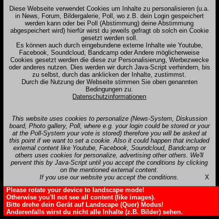
Diese Webseite verwendet Cookies um Inhalte zu personalisieren (u.a.
in News, Forum, Bildergalerie, Poll, wo z.B. dein Login gespeichert
werden kann oder bei Poll (Abstimmung) deine Abstimmung
abgespeichert wird) hierfür wirst du jeweils gefragt ob solch ein Cookie
gesetzt werden soll.
Es können auch durch eingebundene externe Inhalte wie Youtube,
Facebook, Soundcloud, Bandcamp oder Andere möglicherweise
Cookies gesetzt werden die diese zur Personalisierung, Werbezwecke
oder anderes nutzen. Dies werden wir durch Java-Script verhindern, bis
zu selbst, durch das anklicken der Inhalte, zustimmst.
Durch die Nutzung der Webseite stimmen Sie oben genannten
Bedingungen zu.
Datenschutzinformationen
This website uses cookies to personalize (News-System, Diskussion
board, Photo gallery, Poll, where e.g. your login could be stored or your
at the Poll-System your vote is stored) therefore you will be asked at
this point if we want to set a cookie. Also it could happen that included
external content like Youtube, Facebook, Soundcloud, Bandcamp or
others uses cookies for personalize, advertising other others. We'll
pervent this by Java-Script until you accept the conditions by clicking
on the mentioned external content.
If you use our website you accept the conditions.
X
Please rotate your device to landscape mode!
Otherwise you'll not see all content (like images).
Bitte drehe dein Gerät auf Landscape (Quer) Modus!
Anderenfalls wirst du nicht alle Inhalte (z.B. Bilder) sehen.