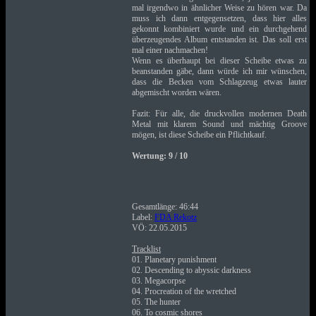
mal irgendwo in ähnlicher Weise zu hören war. Da
muss ich dann entgegensetzen, dass hier alles
gekonnt kombiniert wurde und ein durchgehend
überzeugendes Album entstanden ist. Das soll erst
mal einer nachmachen!
Wenn es überhaupt bei dieser Scheibe etwas zu
beanstanden gäbe, dann würde ich mir wünschen,
dass die Becken vom Schlagzeug etwas lauter
abgemischt worden wären.
Fazit: Für alle, die druckvollen modernen Death
Metal mit klarem Sound und mächtig Groove
mögen, ist diese Scheibe ein Pflichtkauf.
Wertung: 9 / 10
Gesamtlänge: 46:44
Label:
FDA Rekotz
VÖ: 22.05.2015
Tracklist
01. Planetary punishment
02. Descending to abyssic darkness
03. Megacorpse
04. Procreation of the wretched
05. The hunter
06. To cosmic shores