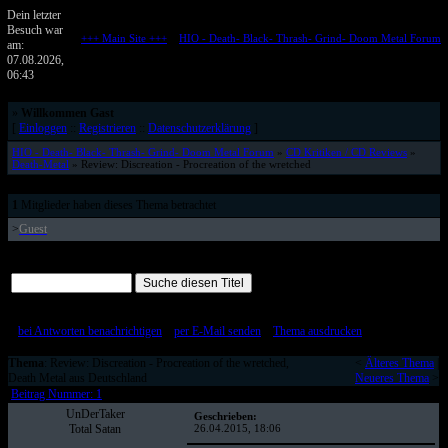
Dein letzter
Besuch war
+++ Main Site +++
::
HIO - Death- Black- Thrash- Grind- Doom Metal Forum
am:
Metalforum von HELL IS OPEN
07.08.2026,
06:43
»
Willkommen Gast
[
Einloggen
::
Registrieren
::
Datenschutzerklärung
]
HIO - Death- Black- Thrash- Grind- Doom Metal Forum
»
CD Kritiken / CD Reviews
»
Death-Metal
» Review: Discreation - Procreation of the wretched
1
Mitglieder haben dieses Thema betrachtet
>
Guest
Alle Beiträge auf einer Seite
[
bei Antworten benachrichtigen
::
per E-Mail senden
::
Thema ausdrucken
]
Thema
: Review: Discreation - Procreation of the wretched,
<
Älteres Thema
|
Death Metal aus Deutschland
Neueres Thema
>
Beitrag Nummer: 1
UnDerTaker
Geschrieben:
Total Satan
26.04.2015, 18:06