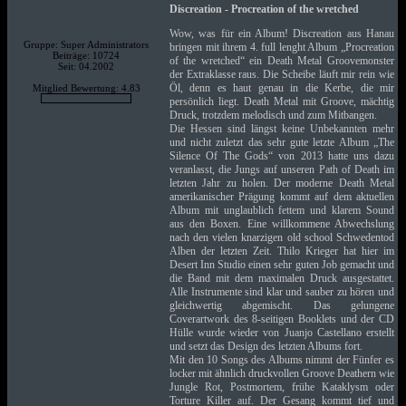
Discreation - Procreation of the wretched
Wow, was für ein Album! Discreation aus Hanau
Gruppe: Super Administrators
bringen mit ihrem 4. full lenght Album „Procreation
Beiträge: 10724
of the wretched“ ein Death Metal Groovemonster
Seit: 04.2002
der Extraklasse raus. Die Scheibe läuft mir rein wie
Öl, denn es haut genau in die Kerbe, die mir
Mitglied Bewertung: 4.83
persönlich liegt. Death Metal mit Groove, mächtig
Druck, trotzdem melodisch und zum Mitbangen.
Die Hessen sind längst keine Unbekannten mehr
und nicht zuletzt das sehr gute letzte Album „The
Silence Of The Gods“ von 2013 hatte uns dazu
veranlasst, die Jungs auf unseren Path of Death im
letzten Jahr zu holen. Der moderne Death Metal
amerikanischer Prägung kommt auf dem aktuellen
Album mit unglaublich fettem und klarem Sound
aus den Boxen. Eine willkommene Abwechslung
nach den vielen knarzigen old school Schwedentod
Alben der letzten Zeit. Thilo Krieger hat hier im
Desert Inn Studio einen sehr guten Job gemacht und
die Band mit dem maximalen Druck ausgestattet.
Alle Instrumente sind klar und sauber zu hören und
gleichwertig abgemischt. Das gelungene
Coverartwork des 8-seitigen Booklets und der CD
Hülle wurde wieder von Juanjo Castellano erstellt
und setzt das Design des letzten Albums fort.
Mit den 10 Songs des Albums nimmt der Fünfer es
locker mit ähnlich druckvollen Groove Deathern wie
Jungle Rot, Postmortem, frühe Kataklysm oder
Torture Killer auf. Der Gesang kommt tief und