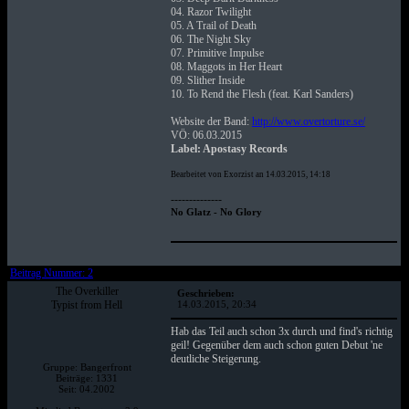
04. Razor Twilight
05. A Trail of Death
06. The Night Sky
07. Primitive Impulse
08. Maggots in Her Heart
09. Slither Inside
10. To Rend the Flesh (feat. Karl Sanders)
Website der Band:
http://www.overtorture.se/
VÖ: 06.03.2015
Label: Apostasy Records
Bearbeitet von Exorzist an 14.03.2015, 14:18
--------------
No Glatz - No Glory
Beitrag Nummer: 2
The Overkiller
Geschrieben:
Typist from Hell
14.03.2015, 20:34
Hab das Teil auch schon 3x durch und find's richtig
geil! Gegenüber dem auch schon guten Debut 'ne
deutliche Steigerung.
Gruppe: Bangerfront
Beiträge: 1331
Seit: 04.2002