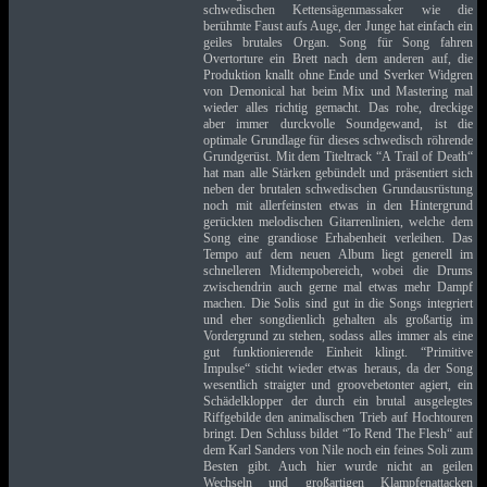
schwedischen Kettensägenmassaker wie die
berühmte Faust aufs Auge, der Junge hat einfach ein
geiles brutales Organ. Song für Song fahren
Overtorture ein Brett nach dem anderen auf, die
Produktion knallt ohne Ende und Sverker Widgren
von Demonical hat beim Mix und Mastering mal
wieder alles richtig gemacht. Das rohe, dreckige
aber immer durckvolle Soundgewand, ist die
optimale Grundlage für dieses schwedisch röhrende
Grundgerüst. Mit dem Titeltrack “A Trail of Death“
hat man alle Stärken gebündelt und präsentiert sich
neben der brutalen schwedischen Grundausrüstung
noch mit allerfeinsten etwas in den Hintergrund
gerückten melodischen Gitarrenlinien, welche dem
Song eine grandiose Erhabenheit verleihen. Das
Tempo auf dem neuen Album liegt generell im
schnelleren Midtempobereich, wobei die Drums
zwischendrin auch gerne mal etwas mehr Dampf
machen. Die Solis sind gut in die Songs integriert
und eher songdienlich gehalten als großartig im
Vordergrund zu stehen, sodass alles immer als eine
gut funktionierende Einheit klingt. “Primitive
Impulse“ sticht wieder etwas heraus, da der Song
wesentlich straigter und groovebetonter agiert, ein
Schädelklopper der durch ein brutal ausgelegtes
Riffgebilde den animalischen Trieb auf Hochtouren
bringt. Den Schluss bildet “To Rend The Flesh“ auf
dem Karl Sanders von Nile noch ein feines Soli zum
Besten gibt. Auch hier wurde nicht an geilen
Wechseln und großartigen Klampfenattacken