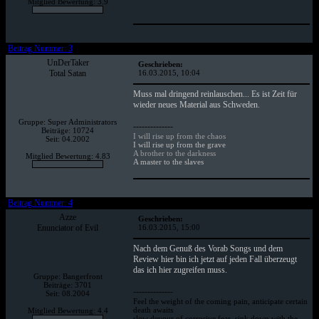
Mitglied Bewertung: 3.9
Beitrag Nummer: 3
UnDerTaker
Geschrieben:
Total Satan
16.03.2015, 10:04
Muss mal dringend reinlauschen... Es ist Zeit für
wieder neues Material aus Schweden.
Gruppe: Super Administrators
--------------
Beiträge: 10724
I will rise up from the chaos
Seit: 04.2002
I will rise up from the grave
A brother to the darkness
Mitglied Bewertung: 4.83
A master to the slaves
Beitrag Nummer: 4
Azze
Geschrieben:
Enunciator of Evil
16.03.2015, 15:00
Nach dem Genuß des Vorab Songs und dem
Review hier bin ich jetzt auf jeden Fall überzeugt
das ich hier zugreifen muss.
Gruppe: Bangerfront
Beiträge: 3701
--------------
Seit: 08.2004
Feel the weight of the coming pain, anticipate certain
death awaits
Mitglied Bewertung: 4.4
slow devour of corrosive fear, sink down with the