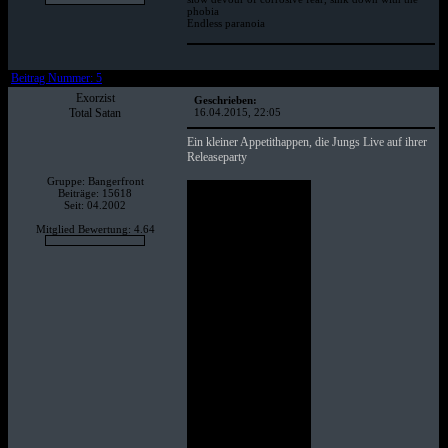
phobia
Endless paranoia
Beitrag Nummer: 5
Exorzist
Geschrieben:
Total Satan
16.04.2015, 22:05
Ein kleiner Appetithappen, die Jungs Live auf ihrer
Releaseparty
Gruppe: Bangerfront
Beiträge: 15618
Seit: 04.2002
Mitglied Bewertung: 4.64