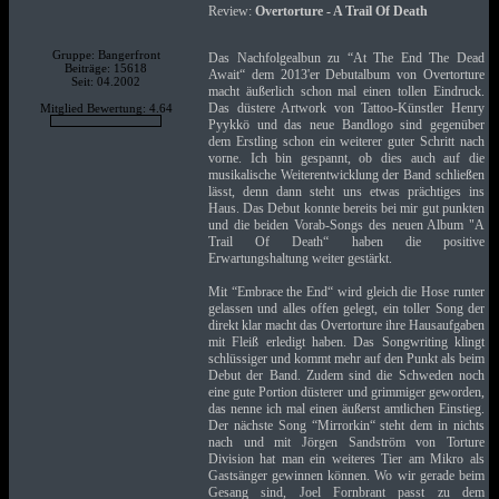
Review:
Overtorture - A Trail Of Death
Gruppe: Bangerfront
Das Nachfolgealbun zu “At The End The Dead
Beiträge: 15618
Await“ dem 2013'er Debutalbum von Overtorture
Seit: 04.2002
macht äußerlich schon mal einen tollen Eindruck.
Das düstere Artwork von Tattoo-Künstler Henry
Mitglied Bewertung: 4.64
Pyykkö und das neue Bandlogo sind gegenüber
dem Erstling schon ein weiterer guter Schritt nach
vorne. Ich bin gespannt, ob dies auch auf die
musikalische Weiterentwicklung der Band schließen
lässt, denn dann steht uns etwas prächtiges ins
Haus. Das Debut konnte bereits bei mir gut punkten
und die beiden Vorab-Songs des neuen Album "A
Trail Of Death“ haben die positive
Erwartungshaltung weiter gestärkt.
Mit “Embrace the End“ wird gleich die Hose runter
gelassen und alles offen gelegt, ein toller Song der
direkt klar macht das Overtorture ihre Hausaufgaben
mit Fleiß erledigt haben. Das Songwriting klingt
schlüssiger und kommt mehr auf den Punkt als beim
Debut der Band. Zudem sind die Schweden noch
eine gute Portion düsterer und grimmiger geworden,
das nenne ich mal einen äußerst amtlichen Einstieg.
Der nächste Song “Mirrorkin“ steht dem in nichts
nach und mit Jörgen Sandström von Torture
Division hat man ein weiteres Tier am Mikro als
Gastsänger gewinnen können. Wo wir gerade beim
Gesang sind, Joel Fornbrant passt zu dem