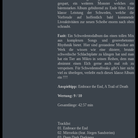
gespart, ein weiteres Monster welches ein
bärenstarkes Album gebührend zu Ende führt. Eine
klasse Leistung der Schweden, welche die
Vorfreude auf hoffentlich bald kommende
Liveaktivitäten zur neuen Scheibe enorm nach oben
schraubt.
Fazit:
Ein Schwedentodalbum das einen tollen Mix
aus komplexen Songs und groovebetonter
Rhythmik bietet. Hier sind gestandene Musiker am
Werk die wissen wie eine düstere, brutale
schwedische Schlachtplatte zu klingen hat und man
hat ein Tier am Mikro in seinen Reihen, dem man
abnimmt einen Elch gerne auch mal roh zu
verspeisen. Für Schwedentodfreaks gibt’s hier nicht
viel zu überlegen, verleibt euch dieses klasse Album
ein !!!!
Anspieltipp:
Embrace the End, A Trail of Death
Wertung: 9 / 10
Gesamtlänge: 42:57 min
Tracklist
01. Embrace the End
02. Mirrorkin (feat. Jörgen Sandström)
03. Deep Dark Darkness