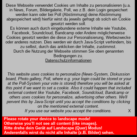
Diese Webseite verwendet Cookies um Inhalte zu personalisieren (u.a.
in News, Forum, Bildergalerie, Poll, wo z.B. dein Login gespeichert
werden kann oder bei Poll (Abstimmung) deine Abstimmung
abgespeichert wird) hierfür wirst du jeweils gefragt ob solch ein Cookie
gesetzt werden soll.
Es können auch durch eingebundene externe Inhalte wie Youtube,
Facebook, Soundcloud, Bandcamp oder Andere möglicherweise
Cookies gesetzt werden die diese zur Personalisierung, Werbezwecke
oder anderes nutzen. Dies werden wir durch Java-Script verhindern, bis
zu selbst, durch das anklicken der Inhalte, zustimmst.
Durch die Nutzung der Webseite stimmen Sie oben genannten
Bedingungen zu.
Datenschutzinformationen
This website uses cookies to personalize (News-System, Diskussion
board, Photo gallery, Poll, where e.g. your login could be stored or your
at the Poll-System your vote is stored) therefore you will be asked at
this point if we want to set a cookie. Also it could happen that included
external content like Youtube, Facebook, Soundcloud, Bandcamp or
others uses cookies for personalize, advertising other others. We'll
pervent this by Java-Script until you accept the conditions by clicking
on the mentioned external content.
If you use our website you accept the conditions.
X
Please rotate your device to landscape mode!
Otherwise you'll not see all content (like images).
Bitte drehe dein Gerät auf Landscape (Quer) Modus!
Anderenfalls wirst du nicht alle Inhalte (z.B. Bilder) sehen.