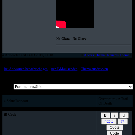
--------------
No Glatz - No Glory
4 Antworten seit 14.03.2015, 11:18
<
Älteres Thema
|
Neueres Thema
>
[
bei Antworten benachrichtigen
::
per E-Mail senden
::
Thema ausdrucken
]
Alle Beiträge auf einer Seite
Overtorture - A Trail
» Schnellantwort
Of Death
iB Code