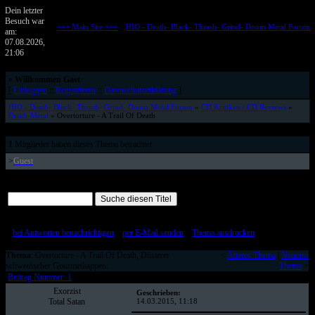
Dein letzter
Besuch war
+++ Main Site +++
::
HIO - Death- Black- Thrash- Grind- Doom Metal Forum
am:
Metalforum von HELL IS OPEN
07.08.2026,
21:06
»
Willkommen Gast
[
Einloggen
::
Registrieren
::
Datenschutzerklärung
]
HIO - Death- Black- Thrash- Grind- Doom Metal Forum
»
CD Kritiken / CD Reviews
»
Death-Metal
» Overtorture - A Trail Of Death
1
Mitglieder haben dieses Thema betrachtet
>
Guest
Alle Beiträge auf einer Seite
[
bei Antworten benachrichtigen
::
per E-Mail senden
::
Thema ausdrucken
]
Thema
: Overtorture - A Trail Of Death, Düsterer
<
Älteres Thema
|
Neueres
schwedischer Gourmethappen.
Thema
>
Beitrag Nummer: 1
Exorzist
Geschrieben:
Total Satan
14.03.2015, 11:18