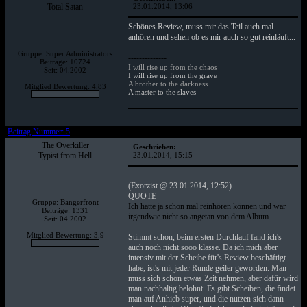
Total Satan
23.01.2014, 13:06
Schönes Review, muss mir das Teil auch mal
anhören und sehen ob es mir auch so gut reinläuft...
Gruppe: Super Administrators
--------------
Beiträge: 10724
I will rise up from the chaos
Seit: 04.2002
I will rise up from the grave
A brother to the darkness
Mitglied Bewertung: 4.83
A master to the slaves
Beitrag Nummer: 5
The Overkiller
Geschrieben:
Typist from Hell
23.01.2014, 15:15
(Exorzist @ 23.01.2014, 12:52)
QUOTE
Gruppe: Bangerfront
Ich hatte ja schon mal reinhören können und war
Beiträge: 1331
irgendwie nicht so angetan von dem Album.
Seit: 04.2002
Mitglied Bewertung: 3.9
Stimmt schon, beim ersten Durchlauf fand ich's
auch noch nicht sooo klasse. Da ich mich aber
intensiv mit der Scheibe für's Review beschäftigt
habe, ist's mit jeder Runde geiler geworden. Man
muss sich schon etwas Zeit nehmen, aber dafür wird
man nachhaltig belohnt. Es gibt Scheiben, die findet
man auf Anhieb super, und die nutzen sich dann