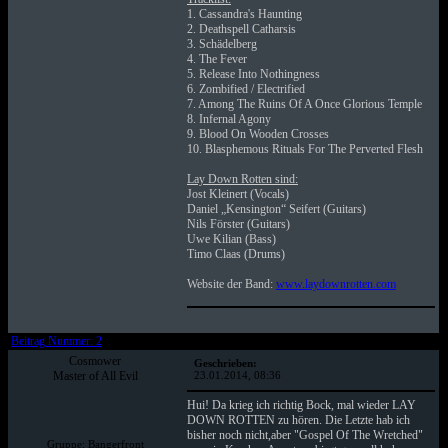
1. Cassandra's Haunting
2. Deathspell Catharsis
3. Schädelberg
4. The Fever
5. Release Into Nothingness
6. Zombified / Electrified
7. Among The Ruins Of A Once Glorious Temple
8. Infernal Agony
9. Blood On Wooden Crosses
10. Blasphemous Rituals For The Perverted Flesh
Lay Down Rotten sind:
Jost Kleinert (Vocals)
Daniel „Kensington“ Seifert (Guitars)
Nils Förster (Guitars)
Uwe Kilian (Bass)
Timo Claas (Drums)
Website der Band:
www.laydownrotten.com
Beitrag Nummer: 2
Cosmower
Geschrieben:
Master of All Evil
23.01.2014, 08:36
Hui! Da krieg ich richtig Bock, mal wieder LAY
DOWN ROTTEN zu hören. Die Letzte hab ich
bisher noch nicht,aber "Gospel Of The Wretched"
Gruppe: Bangerfront