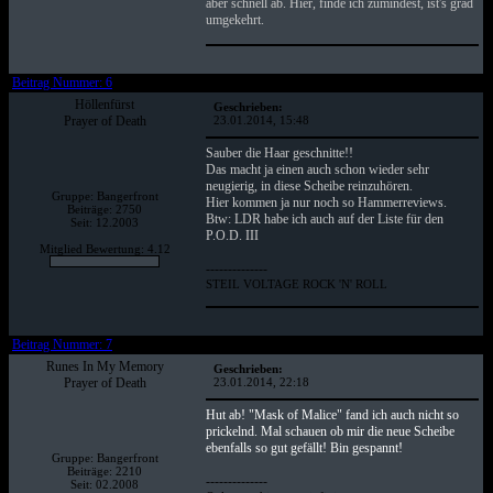
aber schnell ab. Hier, finde ich zumindest, ist's grad
umgekehrt.
Beitrag Nummer: 6
Höllenfürst
Geschrieben:
Prayer of Death
23.01.2014, 15:48
Sauber die Haar geschnitte!!
Das macht ja einen auch schon wieder sehr
neugierig, in diese Scheibe reinzuhören.
Gruppe: Bangerfront
Hier kommen ja nur noch so Hammerreviews.
Beiträge: 2750
Btw: LDR habe ich auch auf der Liste für den
Seit: 12.2003
P.O.D. III
Mitglied Bewertung: 4.12
--------------
STEIL VOLTAGE ROCK 'N' ROLL
Beitrag Nummer: 7
Runes In My Memory
Geschrieben:
Prayer of Death
23.01.2014, 22:18
Hut ab! "Mask of Malice" fand ich auch nicht so
prickelnd. Mal schauen ob mir die neue Scheibe
ebenfalls so gut gefällt! Bin gespannt!
Gruppe: Bangerfront
Beiträge: 2210
--------------
Seit: 02.2008