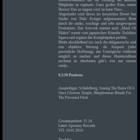
selbstverständlich um die Leistung der anderen
Mitglieder zu ergänzen. Ganz großes Kino, meine
Herren! Das zu toppen wird 'ne harte Nuss…
Abgerundet wird dieses im hessischen Desert Inn
Studio von Thilo Krieger aufgenommene Brett
durch die starke, wuchtige und sehr ausgewogene
Produktion. Das Artwork stammt nach „Mask Of
Malice“ erneut vom japanischen Künstler Toshihiro
Egawa und ergänzt das Komplettpaket perfekt.
Bleibt abschließend nur noch die obligatorische und
rein objektive Wertung: als Ansporn (oder
persönliche Hoffnung), das Unmögliche vielleicht
möglich zu machen und dieses Hammeralbum
nochmal zu überbieten gibt’s von mir extrem
starke...
9,5/10 Punkten.
Anspieltipps: Schädelberg, Among The Ruins Of A
Once Glorious Temple, Blasphemous Rituals For
The Perverted Flesh
Gesamtspielzeit: 51:14
Label: Apostasy Records
VÖ: 24.01.2014
Tracklist: