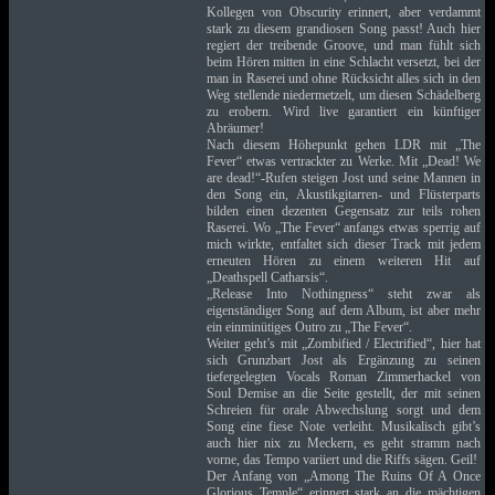
Kollegen von Obscurity erinnert, aber verdammt
stark zu diesem grandiosen Song passt! Auch hier
regiert der treibende Groove, und man fühlt sich
beim Hören mitten in eine Schlacht versetzt, bei der
man in Raserei und ohne Rücksicht alles sich in den
Weg stellende niedermetzelt, um diesen Schädelberg
zu erobern. Wird live garantiert ein künftiger
Abräumer!
Nach diesem Höhepunkt gehen LDR mit „The
Fever“ etwas vertrackter zu Werke. Mit „Dead! We
are dead!“-Rufen steigen Jost und seine Mannen in
den Song ein, Akustikgitarren- und Flüsterparts
bilden einen dezenten Gegensatz zur teils rohen
Raserei. Wo „The Fever“ anfangs etwas sperrig auf
mich wirkte, entfaltet sich dieser Track mit jedem
erneuten Hören zu einem weiteren Hit auf
„Deathspell Catharsis“.
„Release Into Nothingness“ steht zwar als
eigenständiger Song auf dem Album, ist aber mehr
ein einminütiges Outro zu „The Fever“.
Weiter geht’s mit „Zombified / Electrified“, hier hat
sich Grunzbart Jost als Ergänzung zu seinen
tiefergelegten Vocals Roman Zimmerhackel von
Soul Demise an die Seite gestellt, der mit seinen
Schreien für orale Abwechslung sorgt und dem
Song eine fiese Note verleiht. Musikalisch gibt’s
auch hier nix zu Meckern, es geht stramm nach
vorne, das Tempo variiert und die Riffs sägen. Geil!
Der Anfang von „Among The Ruins Of A Once
Glorious Temple“ erinnert stark an die mächtigen