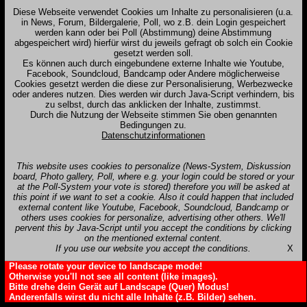
Diese Webseite verwendet Cookies um Inhalte zu personalisieren (u.a.
in News, Forum, Bildergalerie, Poll, wo z.B. dein Login gespeichert
werden kann oder bei Poll (Abstimmung) deine Abstimmung
abgespeichert wird) hierfür wirst du jeweils gefragt ob solch ein Cookie
gesetzt werden soll.
Es können auch durch eingebundene externe Inhalte wie Youtube,
Facebook, Soundcloud, Bandcamp oder Andere möglicherweise
Cookies gesetzt werden die diese zur Personalisierung, Werbezwecke
oder anderes nutzen. Dies werden wir durch Java-Script verhindern, bis
zu selbst, durch das anklicken der Inhalte, zustimmst.
Durch die Nutzung der Webseite stimmen Sie oben genannten
Bedingungen zu.
Datenschutzinformationen
This website uses cookies to personalize (News-System, Diskussion
board, Photo gallery, Poll, where e.g. your login could be stored or your
at the Poll-System your vote is stored) therefore you will be asked at
this point if we want to set a cookie. Also it could happen that included
external content like Youtube, Facebook, Soundcloud, Bandcamp or
others uses cookies for personalize, advertising other others. We'll
pervent this by Java-Script until you accept the conditions by clicking
on the mentioned external content.
If you use our website you accept the conditions.
X
Please rotate your device to landscape mode!
Otherwise you'll not see all content (like images).
Bitte drehe dein Gerät auf Landscape (Quer) Modus!
Anderenfalls wirst du nicht alle Inhalte (z.B. Bilder) sehen.