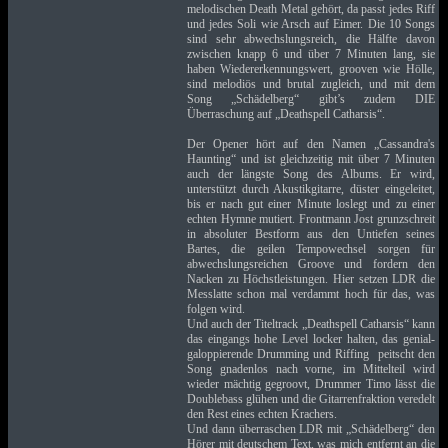
melodischen Death Metal gehört, da passt jedes Riff
und jedes Soli wie Arsch auf Eimer. Die 10 Songs
sind sehr abwechslungsreich, die Hälfte davon
zwischen knapp 6 und über 7 Minuten lang, sie
haben Wiedererkennungswert, grooven wie Hölle,
sind melodiös und brutal zugleich, und mit dem
Song „Schädelberg“ gibt’s zudem DIE
Überraschung auf „Deathspell Catharsis“.
Der Opener hört auf den Namen „Cassandra's
Haunting“ und ist gleichzeitig mit über 7 Minuten
auch der längste Song des Albums. Er wird,
unterstützt durch Akustikgitarre, düster eingeleitet,
bis er nach gut einer Minute loslegt und zu einer
echten Hymne mutiert. Frontmann Jost grunzschreit
in absoluter Bestform aus den Untiefen seines
Bartes, die geilen Tempowechsel sorgen für
abwechslungsreichen Groove und fordern den
Nacken zu Höchstleistungen. Hier setzen LDR die
Messlatte schon mal verdammt hoch für das, was
folgen wird.
Und auch der Titeltrack „Deathspell Catharsis“ kann
das eingangs hohe Level locker halten, das genial-
galoppierende Drumming und Riffing peitscht den
Song gnadenlos nach vorne, im Mittelteil wird
wieder mächtig gegroovt, Drummer Timo lässt die
Doublebass glühen und die Gitarrenfraktion veredelt
den Rest eines echten Krachers.
Und dann überraschen LDR mit „Schädelberg“ den
Hörer mit deutschem Text, was mich entfernt an die