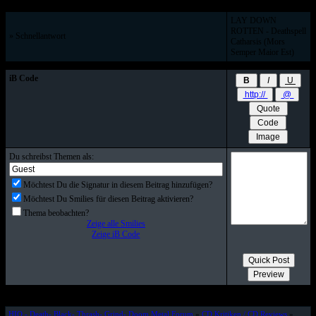
LAY DOWN
ROTTEN - Deathspell
» Schnellantwort
Catharsis (Mors
Semper Maior Est)
iB Code
Du schreibst Themen als:
Möchtest Du die Signatur in diesem Beitrag hinzufügen?
Möchtest Du Smilies für diesen Beitrag aktivieren?
Thema beobachten?
Zeige alle Smilies
Zeige iB Code
HIO - Death- Black- Thrash- Grind- Doom Metal Forum
»
CD Kritiken / CD Reviews
»