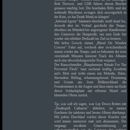
Bolt Thrower, und LDR führen diesen Brecher
genauso mächtig fort. Die brachialen Riffs und der
treibende Rhythmus zwingen dich unweigerlich in
die Knie, so hat Death Metal zu klingen!
„Infernal Agony“ hämmert ebenfalls straff drauf los,
drosselt aber im Verlauf geschickt das Tempo,
überlässt im Mittelteil bei angezogener Handbremse
den Gitarreros die Hauptrolle, um zum Ende hin
wieder mit erhöhter Drehzahl ins Ziel zu brettern.
Mit tiefen Growls nimmt „Blood On Wooden
Crosses“ Fahrt auf, wechselt aber zwischendurch
immer wieder das Tempo, und so bekommt der trotz
viereinhalb Minuten kürzeste Track des Albums
auch eine abwechslungsreiche Note verpasst.
Der Rausschmeißer „Blasphemous Rituals For The
Perverted Flesh“ haut nochmal kräftig Zwiebeln
auf's Mett und treibt einem mit Melodie, Härte,
flirrendem Riffing, erbarmungslosem Drumming
und Grunts aus Josts Höllenschlund die
Freudentränen in die Augen und lässt einen am Ende
dieser Schlachtplatte mit offenem Mund und
blutenden Ohren zurück.
Tja, was soll ich sagen, was Lay Down Rotten mit
„Deathspell Catharsis“ abliefern, ist meines
Erachtens ihr stärkstes und bestes Album überhaupt.
Mit jedem Durchlauf wächst dieser Kracher und
wird immer intensiver statt sich abzunutzen. Die
eingangs erwähnte Gitarrenleistung ist