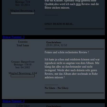
war ein Kracher. Apostasy birgt generell hohe
Beiträge: 724
Qualität,also werd ich nach
dem
Review mal die
Seit: 10.2011
Börse zücken müssen.
Mitglied Bewertung: 4
--------------
ONLY DEATH IS REAL.
Beitrag Nummer: 3
Exorzist
Geschrieben:
Total Satan
23.01.2014, 12:52
Feines und schön recheriertes Review !
Ich hatte ja schon mal reinhören können und war
Gruppe: Bangerfront
irgendwie nicht so angetan von dem Album. Mir
Beiträge: 15618
klang das alles zu durcheinander und nicht
Seit: 04.2002
zwingend. Werde aber nach deinem sehr guten
Mitglied Bewertung: 4.64
Review, mir das Album aber nochmals in Ruhe
anhören müssen !
--------------
No Glatz - No Glory
Beitrag Nummer: 4
UnDerTaker
Geschrieben: