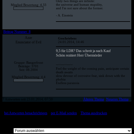
Only two things are infinite:
the universe and human stupidity,
Mitglied Bewertung: 4.33
and I'm not sure about the former.
- A. Einstein
Beitrag Nummer: 8
Azze
Geschrieben:
Enunciator of Evil
24.01.2014, 14:46
9,5 für LDR? Das schreit ja nach Kauf
Schön rezitiert Herr Übermörder
Gruppe: Bangerfront
--------------
Beiträge: 3701
Feel the weight of the coming pain, anticipate certain
Seit: 08.2004
death awaits
slow devour of corrosive fear, sink down with the
Mitglied Bewertung: 4.4
phobia
Endless paranoia
7 Antworten seit 23.01.2014, 07:59
<
Älteres Thema
|
Neueres Thema
>
[
bei Antworten benachrichtigen
::
per E-Mail senden
::
Thema ausdrucken
]
Alle Beiträge auf einer Seite