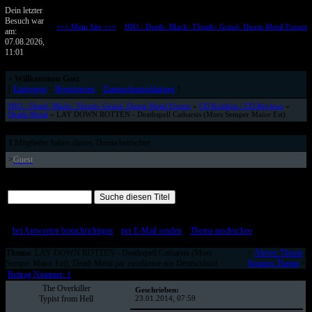
Dein letzter
Besuch war
+++ Main Site +++
::
HIO - Death- Black- Thrash- Grind- Doom Metal Forum
am:
Metalforum von HELL IS OPEN
07.08.2026,
11:01
»
Willkommen Gast
[
Einloggen
::
Registrieren
::
Datenschutzerklärung
]
HIO - Death- Black- Thrash- Grind- Doom Metal Forum
»
CD Kritiken / CD Reviews
»
Death-Metal
» LAY DOWN ROTTEN - Deathspell Catharsis (Mors Semper Maior Est)
1
Mitglieder haben dieses Thema betrachtet
>
Guest
Alle Beiträge auf einer Seite
[
bei Antworten benachrichtigen
::
per E-Mail senden
::
Thema ausdrucken
]
Thema
: LAY DOWN ROTTEN - Deathspell Catharsis (Mors
<
Älteres Thema
|
Semper Maior Est), Death Metal par excellence aus Deutschland
Neueres Thema
>
Beitrag Nummer: 1
The Overkiller
Geschrieben:
Typist from Hell
23.01.2014, 07:59