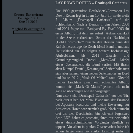
LAY DOWN ROTTEN – Deathspell Catharsis
Die 1999 gegründete Death-Metal-Formation Lay
Gruppe: Bangerfront
Down Rotten legt in ihrem 15. Jahr ihr mittlerweile
Beiträge: 1331
7. Album „Deathspell Catharsis“ auf die
Seit: 04.2002
Schlachtbank. Nach 2 Demos in den Jahren 2000
und 2001 folgte mit „Paralyzed By Fear“ 2003 ihr
Mitglied Bewertung: 3.9
erstes Album, mit dem sie sofort Aufmerksamkeit
in der Szene verbreiteten. Schon der Nachfolger
„Cold Constructed“ brachte den Hessen dann den
Ruf als herausragende Death-Metal Band in und aus
Deutschland ein. Es folgten weitere hochklassige
Abrissbirnen, bis 2011 Gitarrist und
Gründungsmitglied Daniel „Mett-God“ Jakobi
etwas überraschend die Band verließ. Mit ihrem
alten Kumpel Daniel „Kensington“ Seifert holte man
sich aber schnell einen neuen Saitenzupfer an Bord
und haute 2012 „Mask Of Malice“ raus. Obwohl
meines Erachtens zwar kein schlechtes Album,
konnte mich „Mask Of Malice“ jedoch nicht mehr
ganz so überzeugen wie die Vorgänger.
Nun also steht „Deathspell Catharsis“ vor der Tür,
nach drei Alben bei Metal Blade nun der Einstand
bei Apostasy Records, und meine Erwartung vor
dem ersten Hören war ziemlich groß. Nach nunmehr
drei bis vier Durchläufen bin ich echt begeistert,
denn LDR haben es geschafft, ihren mir persönlich
etwas durchschnittlichen Vorgänger deutlich zu
toppen. Vor allem in punkto Gitarrenarbeit habe ich
schon lange keine so starke Leistung mehr im