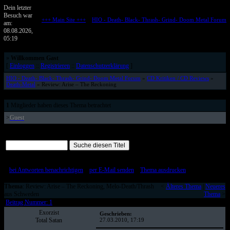
Dein letzter
Besuch war
+++ Main Site +++
::
HIO - Death- Black- Thrash- Grind- Doom Metal Forum
am:
Metalforum von HELL IS OPEN
08.08.2026,
05:19
»
Willkommen Gast
[
Einloggen
::
Registrieren
::
Datenschutzerklärung
]
HIO - Death- Black- Thrash- Grind- Doom Metal Forum
»
CD Kritiken / CD Reviews
»
Death-Metal
» Review: Arise – The Reckoning
1
Mitglieder haben dieses Thema betrachtet
>
Guest
Alle Beiträge auf einer Seite
[
bei Antworten benachrichtigen
::
per E-Mail senden
::
Thema ausdrucken
]
Thema
: Review: Arise – The Reckoning, Melo-Death/Thrash
<
Älteres Thema
|
Neueres
aus Schweden
Thema
>
Beitrag Nummer: 1
Exorzist
Geschrieben:
Total Satan
27.03.2010, 17:19