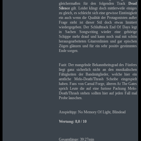
gleichermaßen für den folgenden Track
Dead
Silence
gilt. Leider klingt doch mittlerweile einiges
zu gleich, es schleicht sich eine gewisse Eintönigkeit
ein auch wenn die Qualität der Protagonisten außer
Frage steht ist dieser Stil doch etwas limitiert
wiedergegeben. Der Schlußtrack End Of Days legt
in Sachen Songwriting wieder eine gehörige
Schippe mehr drauf und kann noch mal mit schön
herausgearbeiteten Gitarrenlinien und gar epischen
Zügen glänzen und für ein sehr positiv gestimmtes
Ende sorgen.
Fazit: Der mangelnde Bekanntheitsgrad des Fünfers
liegt ganz sicherlich nicht an den musikalischen
Fähigkeiten der Bandmitglieder, welche hier ein
amtliche Melo-Death/Thrash Scheibe eingespielt
haben. Fans von Carnal Forge, älteren At The Gates
sprich Leute die auf eine furiose Packung Melo-
Death/Thrash stehen sollten hier auf jeden Fall mal
Probe lauschen.
Anspieltipp: No Memory Of Light, Blindead
Wertung: 8,0 / 10
Gesamtlänge: 39:27min