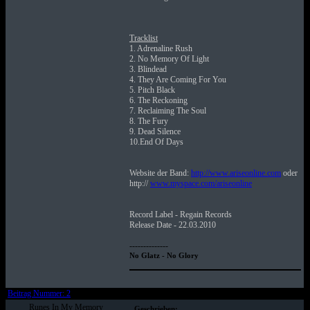
Tracklist
1. Adrenaline Rush
2. No Memory Of Light
3. Blindead
4. They Are Coming For You
5. Pitch Black
6. The Reckoning
7. Reclaiming The Soul
8. The Fury
9. Dead Silence
10.End Of Days
Website der Band:
http://www.ariseonline.com
oder
http://
www.myspace.com/ariseonline
Record Label - Regain Records
Release Date - 22.03.2010
--------------
No Glatz - No Glory
Beitrag Nummer: 2
Runes In My Memory
Geschrieben: