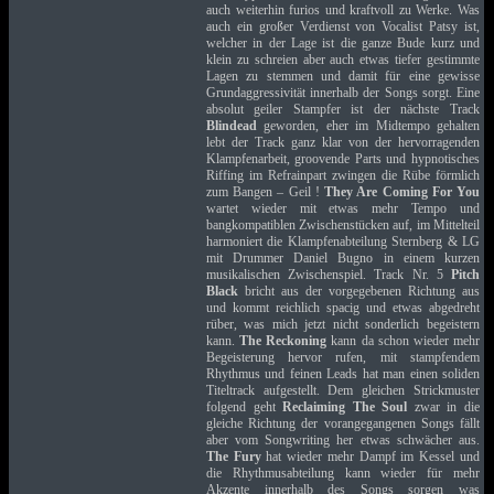
auch weiterhin furios und kraftvoll zu Werke. Was
auch ein großer Verdienst von Vocalist Patsy ist,
welcher in der Lage ist die ganze Bude kurz und
klein zu schreien aber auch etwas tiefer gestimmte
Lagen zu stemmen und damit für eine gewisse
Grundaggressivität innerhalb der Songs sorgt. Eine
absolut geiler Stampfer ist der nächste Track
Blindead
geworden, eher im Midtempo gehalten
lebt der Track ganz klar von der hervorragenden
Klampfenarbeit, groovende Parts und hypnotisches
Riffing im Refrainpart zwingen die Rübe förmlich
zum Bangen – Geil !
They Are Coming For You
wartet wieder mit etwas mehr Tempo und
bangkompatiblen Zwischenstücken auf, im Mittelteil
harmoniert die Klampfenabteilung Sternberg & LG
mit Drummer Daniel Bugno in einem kurzen
musikalischen Zwischenspiel. Track Nr. 5
Pitch
Black
bricht aus der vorgegebenen Richtung aus
und kommt reichlich spacig und etwas abgedreht
rüber, was mich jetzt nicht sonderlich begeistern
kann.
The Reckoning
kann da schon wieder mehr
Begeisterung hervor rufen, mit stampfendem
Rhythmus und feinen Leads hat man einen soliden
Titeltrack aufgestellt. Dem gleichen Strickmuster
folgend geht
Reclaiming The Soul
zwar in die
gleiche Richtung der vorangegangenen Songs fällt
aber vom Songwriting her etwas schwächer aus.
The Fury
hat wieder mehr Dampf im Kessel und
die Rhythmusabteilung kann wieder für mehr
Akzente innerhalb des Songs sorgen was