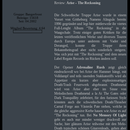
Review:
Arise – The Reckoning
Gruppe: Bangerfront
Die Schwedische Truppe Arise wurde in einem
Beiträge: 15618
Vorort von Götheburg Namens Alingsås bereits
Seit: 04.2002
1996 gegründet und legt hier mittlerweile ihr viertes
Full-Lenght Album “The Reckoning“ in die
Mitglied Bewertung: 4.64
Waagschale. Trotz einiger guten Kritiken für die
letzten veröffentlichten Werke und diversen Touren
durch Europa unter anderem mit Vader und
Deranged, konnte die Truppe ihren
Bekanntheitsgrad aber nicht sonderlich steigern.
Was sich jetzt mit “The Reckoning“ und dem neuen
Label Regain Records im Rücken ändern soll.
Der Opener
Adrenaline Rush
zeigt gleich
eindrucksvoll wo bei Arise der Hammer hängt, mit
Volldampf und teils rasenden Stakkatoriffs wird als
Appetizer ein kurzes aber explosionsartiges
Death/Trash Feuerwerk abgebrannt. Deathmetal
wird von Arise aber eher im Sinne von
Melodischem Deathmetal a la At The Gates oder
Dark Tranquillity zelebriert, für den furiosen Style
könnten auch die schwedischen Death/Thrasher
Carnal Forge aus Västerås Pate stehen, welche in
die gleiche aggressive Kerbe hauen wie Arise es auf
“The Reckoning“ tun. Bei
No Memory Of Light
geht es auch nur minder weniger druckvoll zur
Sache, hier glänzen Arise teilweise mit den Melo-
Death typischen schönen Gitarrenleads, gehen aber