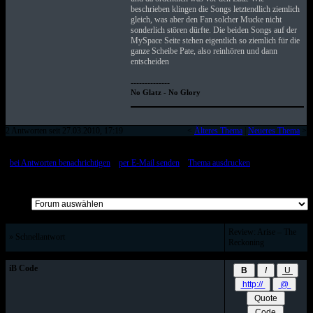
beschrieben klingen die Songs letztendlich ziemlich
gleich, was aber den Fan solcher Mucke nicht
sonderlich stören dürfte. Die beiden Songs auf der
MySpace Seite stehen eigentlich so ziemlich für die
ganze Scheibe Pate, also reinhören und dann
entscheiden
--------------
No Glatz - No Glory
2 Antworten seit 27.03.2010, 17:19
<
Älteres Thema
|
Neueres Thema
>
[
bei Antworten benachrichtigen
::
per E-Mail senden
::
Thema ausdrucken
]
Alle Beiträge auf einer Seite
Review: Arise – The
» Schnellantwort
Reckoning
iB Code