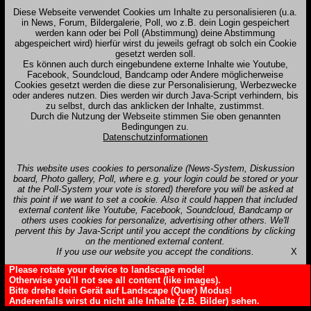
Diese Webseite verwendet Cookies um Inhalte zu personalisieren (u.a.
in News, Forum, Bildergalerie, Poll, wo z.B. dein Login gespeichert
werden kann oder bei Poll (Abstimmung) deine Abstimmung
abgespeichert wird) hierfür wirst du jeweils gefragt ob solch ein Cookie
gesetzt werden soll.
Es können auch durch eingebundene externe Inhalte wie Youtube,
Facebook, Soundcloud, Bandcamp oder Andere möglicherweise
Cookies gesetzt werden die diese zur Personalisierung, Werbezwecke
oder anderes nutzen. Dies werden wir durch Java-Script verhindern, bis
zu selbst, durch das anklicken der Inhalte, zustimmst.
Durch die Nutzung der Webseite stimmen Sie oben genannten
Bedingungen zu.
Datenschutzinformationen
This website uses cookies to personalize (News-System, Diskussion
board, Photo gallery, Poll, where e.g. your login could be stored or your
at the Poll-System your vote is stored) therefore you will be asked at
this point if we want to set a cookie. Also it could happen that included
external content like Youtube, Facebook, Soundcloud, Bandcamp or
others uses cookies for personalize, advertising other others. We'll
pervent this by Java-Script until you accept the conditions by clicking
on the mentioned external content.
If you use our website you accept the conditions.
X
Please rotate your device to landscape mode!
Otherwise you'll not see all content (like images).
Bitte drehe dein Gerät auf Landscape (Quer) Modus!
Anderenfalls wirst du nicht alle Inhalte (z.B. Bilder) sehen.