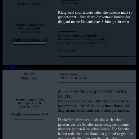
Prayer of Death
29.03.2010, 00:02
Klingt echt cool, andere haben die Scheibe nicht so
gut bewertet... aber da ich dir vertraue kommt das
ding auf meine Einkaufsliste. Schön geschrieben
Gruppe: Bangerfront
Beiträge: 2210
--------------
Seit: 02.2008
Only two things are infinite:
the universe and human stupidity,
Mitglied Bewertung: 4.33
and I'm not sure about the former.
- A. Einstein
Beitrag Nummer: 3
Exorzist
Geschrieben:
Total Satan
29.03.2010, 21:44
(Runes In My Memory @ 29.03.2010, 00:02)
QUOTE
Gruppe: Bangerfront
Klingt echt cool, andere haben die Scheibe nicht so
Beiträge: 15618
gut bewertet... aber da ich dir vertraue kommt das
Seit: 04.2002
ding auf meine Einkaufsliste. Schön geschrieben
Mitglied Bewertung: 4.64
Danke fürs Vertrauen
habe das auch schon
gelesen, das die Scheibe anderweitig nicht immer
über den grünen Klee gelobt wurde. Die Scheibe
ballert ordentlich, der Sound ist gut und es gibt hier
und da ordentlich was vor den Latz. Wie