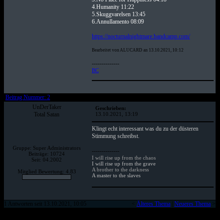
4.Humanity 11:22
5.Skuggvarelsen 13:45
6.Annullamento 08:09
https://nocturnalnightmare.bandcamp.com/
Bearbeitet von ALUCARD an 13.10.2021, 10:12
--------------
BC
Beitrag Nummer: 2
UnDerTaker
Geschrieben:
Total Satan
13.10.2021, 13:19
Klingt echt interessant was du zu der düsteren
Stimmung schreibst.
Gruppe: Super Administrators
--------------
Beiträge: 10724
I will rise up from the chaos
Seit: 04.2002
I will rise up from the grave
A brother to the darkness
Mitglied Bewertung: 4.83
A master to the slaves
1 Antworten seit 13.10.2021, 10:05
<
Älteres Thema
|
Neueres Thema
>