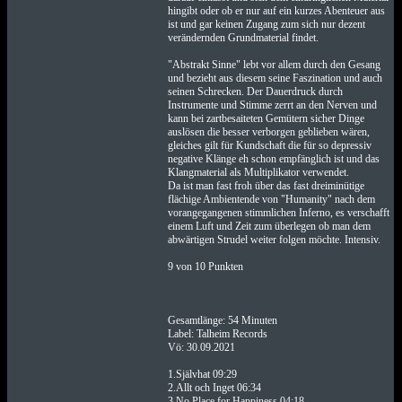
hingibt oder ob er nur auf ein kurzes Abenteuer aus
ist und gar keinen Zugang zum sich nur dezent
verändernden Grundmaterial findet.
"Abstrakt Sinne" lebt vor allem durch den Gesang
und bezieht aus diesem seine Faszination und auch
seinen Schrecken. Der Dauerdruck durch
Instrumente und Stimme zerrt an den Nerven und
kann bei zartbesaiteten Gemütern sicher Dinge
auslösen die besser verborgen geblieben wären,
gleiches gilt für Kundschaft die für so depressiv
negative Klänge eh schon empfänglich ist und das
Klangmaterial als Multiplikator verwendet.
Da ist man fast froh über das fast dreiminütige
flächige Ambientende von "Humanity" nach dem
vorangegangenen stimmlichen Inferno, es verschafft
einem Luft und Zeit zum überlegen ob man dem
abwärtigen Strudel weiter folgen möchte. Intensiv.
9 von 10 Punkten
Gesamtlänge: 54 Minuten
Label: Talheim Records
Vö: 30.09.2021
1.Självhat 09:29
2.Allt och Inget 06:34
3.No Place for Happiness 04:18