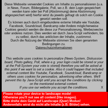
Diese Webseite verwendet Cookies um Inhalte zu personalisieren (u.a.
in News, Forum, Bildergalerie, Poll, wo z.B. dein Login gespeichert
werden kann oder bei Poll (Abstimmung) deine Abstimmung
abgespeichert wird) hierfür wirst du jeweils gefragt ob solch ein Cookie
gesetzt werden soll.
Es können auch durch eingebundene externe Inhalte wie Youtube,
Facebook, Soundcloud, Bandcamp oder Andere möglicherweise
Cookies gesetzt werden die diese zur Personalisierung, Werbezwecke
oder anderes nutzen. Dies werden wir durch Java-Script verhindern, bis
zu selbst, durch das anklicken der Inhalte, zustimmst.
Durch die Nutzung der Webseite stimmen Sie oben genannten
Bedingungen zu.
Datenschutzinformationen
This website uses cookies to personalize (News-System, Diskussion
board, Photo gallery, Poll, where e.g. your login could be stored or your
at the Poll-System your vote is stored) therefore you will be asked at
this point if we want to set a cookie. Also it could happen that included
external content like Youtube, Facebook, Soundcloud, Bandcamp or
others uses cookies for personalize, advertising other others. We'll
pervent this by Java-Script until you accept the conditions by clicking
on the mentioned external content.
If you use our website you accept the conditions.
X
Please rotate your device to landscape mode!
Otherwise you'll not see all content (like images).
Bitte drehe dein Gerät auf Landscape (Quer) Modus!
Anderenfalls wirst du nicht alle Inhalte (z.B. Bilder) sehen.