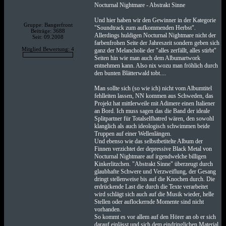
Nocturnal Nightmare - Abstrakt Sinne
Und hier haben wir den Gewinner in der Kategorie
Gruppe: Bangerfront
"Soundtrack zum aufkommenden Herbst".
Beiträge: 3688
Allerdings huldigen Nocturnal Nightmare nicht der
Seit: 09.2008
farbenfrohen Seite der Jahreszeit sondern geben sich
Mitglied Bewertung: 4
ganz der Melancholie der "alles zerfällt, alles stirbt"
Seiten hin wie man auch dem Albumartwork
entnehmen kann. Also nix wozu man fröhlich durch
den bunten Blätterwald tobt....
Man sollte sich (so wie ich) nicht vom Albumtitel
fehlleiten lassen, NN kommen aus Schweden, das
Projekt hat mittlerweile mit Adimere einen Italiener
an Bord. Ich muss sagen das die Band der ideale
Splitpartner für Totalselfhatred wären, den sowohl
klanglich als auch ideologisch schwimmen beide
Truppen auf einer Wellenlängen.
Und ebenso wie das selbstbetitelte Album der
Finnen verzichtet der depressive Black Metal von
Nocturnal Nightmare auf irgendwelche billigen
Kinkerlitzchen. "Abstrakt Sinne" überzeugt durch
glaubhafte Schwere und Verzweiflung, der Gesang
dringt stellenweise bis auf die Knochen durch. Die
erdrückende Last die durch die Texte verarbeitet
wird schlägt sich auch auf die Musik wieder, helle
Stellen oder auflockernde Momente sind nicht
vorhanden.
So kommt es vor allem auf den Hörer an ob er sich
darauf einlässt und sich dem eindringlichen Material