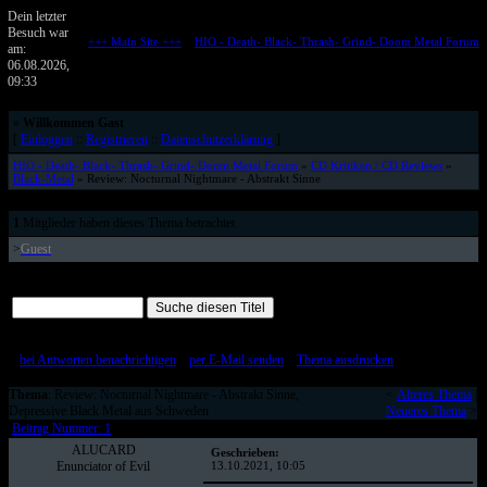
Dein letzter
Besuch war
+++ Main Site +++
::
HIO - Death- Black- Thrash- Grind- Doom Metal Forum
am:
Metalforum von HELL IS OPEN
06.08.2026,
09:33
»
Willkommen Gast
[
Einloggen
::
Registrieren
::
Datenschutzerklärung
]
HIO - Death- Black- Thrash- Grind- Doom Metal Forum
»
CD Kritiken / CD Reviews
»
Black-Metal
» Review: Nocturnal Nightmare - Abstrakt Sinne
1
Mitglieder haben dieses Thema betrachtet
>
Guest
Alle Beiträge auf einer Seite
[
bei Antworten benachrichtigen
::
per E-Mail senden
::
Thema ausdrucken
]
Thema
: Review: Nocturnal Nightmare - Abstrakt Sinne,
<
Älteres Thema
|
Depressive Black Metal aus Schweden
Neueres Thema
>
Beitrag Nummer: 1
ALUCARD
Geschrieben:
Enunciator of Evil
13.10.2021, 10:05