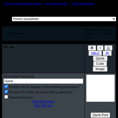
[
bei Antworten benachrichtigen
::
per E-Mail senden
::
Thema ausdrucken
]
Alle Beiträge auf einer Seite
Review: Nocturnal
» Schnellantwort
Nightmare - Abstrakt
Sinne
iB Code
Du schreibst Themen als:
Möchtest Du die Signatur in diesem Beitrag hinzufügen?
Möchtest Du Smilies für diesen Beitrag aktivieren?
Thema beobachten?
Zeige alle Smilies
Zeige iB Code