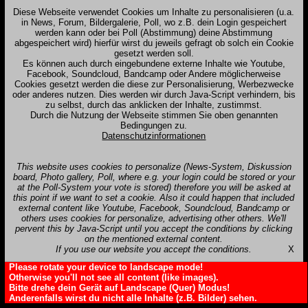
Diese Webseite verwendet Cookies um Inhalte zu personalisieren (u.a.
in News, Forum, Bildergalerie, Poll, wo z.B. dein Login gespeichert
werden kann oder bei Poll (Abstimmung) deine Abstimmung
abgespeichert wird) hierfür wirst du jeweils gefragt ob solch ein Cookie
gesetzt werden soll.
Es können auch durch eingebundene externe Inhalte wie Youtube,
Facebook, Soundcloud, Bandcamp oder Andere möglicherweise
Cookies gesetzt werden die diese zur Personalisierung, Werbezwecke
oder anderes nutzen. Dies werden wir durch Java-Script verhindern, bis
zu selbst, durch das anklicken der Inhalte, zustimmst.
Durch die Nutzung der Webseite stimmen Sie oben genannten
Bedingungen zu.
Datenschutzinformationen
This website uses cookies to personalize (News-System, Diskussion
board, Photo gallery, Poll, where e.g. your login could be stored or your
at the Poll-System your vote is stored) therefore you will be asked at
this point if we want to set a cookie. Also it could happen that included
external content like Youtube, Facebook, Soundcloud, Bandcamp or
others uses cookies for personalize, advertising other others. We'll
pervent this by Java-Script until you accept the conditions by clicking
on the mentioned external content.
If you use our website you accept the conditions.
X
Please rotate your device to landscape mode!
Otherwise you'll not see all content (like images).
Bitte drehe dein Gerät auf Landscape (Quer) Modus!
Anderenfalls wirst du nicht alle Inhalte (z.B. Bilder) sehen.