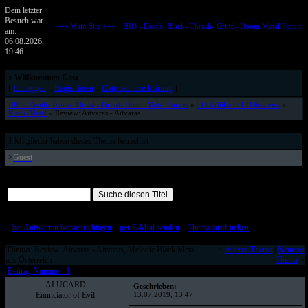
Dein letzter
Besuch war
+++ Main Site +++
::
HIO - Death- Black- Thrash- Grind- Doom Metal Forum
am:
Metalforum von HELL IS OPEN
06.08.2026,
19:46
»
Willkommen Gast
[
Einloggen
::
Registrieren
::
Datenschutzerklärung
]
HIO - Death- Black- Thrash- Grind- Doom Metal Forum
»
CD Kritiken / CD Reviews
»
Black-Metal
» Review: Aitvaras - Aitvaras
1
Mitglieder haben dieses Thema betrachtet
>
Guest
Alle Beiträge auf einer Seite
[
bei Antworten benachrichtigen
::
per E-Mail senden
::
Thema ausdrucken
]
Thema
: Review: Aitvaras - Aitvaras, Melodic Black Metal
<
Älteres Thema
|
Neueres
aus Österreich
Thema
>
Beitrag Nummer: 1
ALUCARD
Geschrieben:
Enunciator of Evil
13.07.2019, 13:47