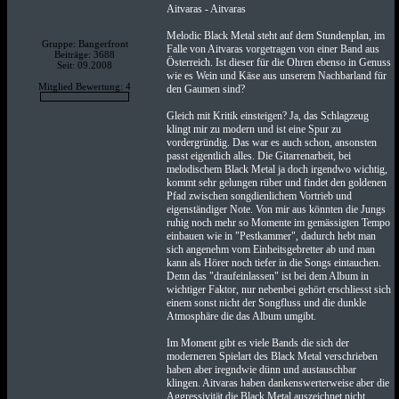
Aitvaras - Aitvaras
Melodic Black Metal steht auf dem Stundenplan, im
Gruppe: Bangerfront
Falle von Aitvaras vorgetragen von einer Band aus
Beiträge: 3688
Österreich. Ist dieser für die Ohren ebenso in Genuss
Seit: 09.2008
wie es Wein und Käse aus unserem Nachbarland für
Mitglied Bewertung: 4
den Gaumen sind?
Gleich mit Kritik einsteigen? Ja, das Schlagzeug
klingt mir zu modern und ist eine Spur zu
vordergründig. Das war es auch schon, ansonsten
passt eigentlich alles. Die Gitarrenarbeit, bei
melodischem Black Metal ja doch irgendwo wichtig,
kommt sehr gelungen rüber und findet den goldenen
Pfad zwischen songdienlichem Vortrieb und
eigenständiger Note. Von mir aus könnten die Jungs
ruhig noch mehr so Momente im gemässigten Tempo
einbauen wie in "Pestkammer", dadurch hebt man
sich angenehm vom Einheitsgebretter ab und man
kann als Hörer noch tiefer in die Songs eintauchen.
Denn das "draufeinlassen" ist bei dem Album in
wichtiger Faktor, nur nebenbei gehört erschliesst sich
einem sonst nicht der Songfluss und die dunkle
Atmosphäre die das Album umgibt.
Im Moment gibt es viele Bands die sich der
moderneren Spielart des Black Metal verschrieben
haben aber iregndwie dünn und austauschbar
klingen. Aitvaras haben dankenswerterweise aber die
Aggressivität die Black Metal auszeichnet nicht