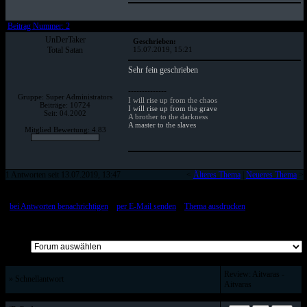
Beitrag Nummer: 2
UnDerTaker
Geschrieben:
Total Satan
15.07.2019, 15:21
Sehr fein geschrieben
--------------
Gruppe: Super Administrators
I will rise up from the chaos
Beiträge: 10724
I will rise up from the grave
Seit: 04.2002
A brother to the darkness
A master to the slaves
Mitglied Bewertung: 4.83
1 Antworten seit 13.07.2019, 13:47
<
Älteres Thema
|
Neueres Thema
>
[
bei Antworten benachrichtigen
::
per E-Mail senden
::
Thema ausdrucken
]
Alle Beiträge auf einer Seite
Review: Aitvaras -
» Schnellantwort
Aitvaras