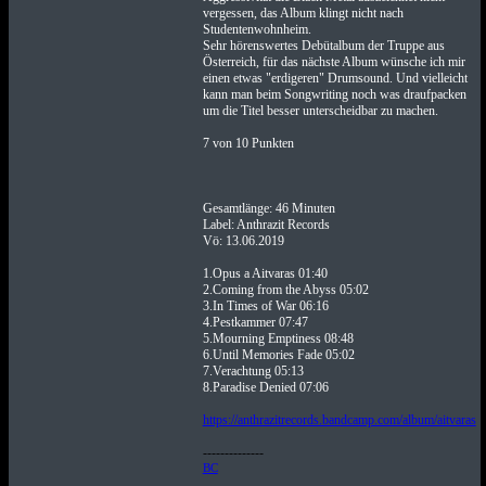
vergessen, das Album klingt nicht nach
Studentenwohnheim.
Sehr hörenswertes Debütalbum der Truppe aus
Österreich, für das nächste Album wünsche ich mir
einen etwas "erdigeren" Drumsound. Und vielleicht
kann man beim Songwriting noch was draufpacken
um die Titel besser unterscheidbar zu machen.
7 von 10 Punkten
Gesamtlänge: 46 Minuten
Label: Anthrazit Records
Vö: 13.06.2019
1.Opus a Aitvaras 01:40
2.Coming from the Abyss 05:02
3.In Times of War 06:16
4.Pestkammer 07:47
5.Mourning Emptiness 08:48
6.Until Memories Fade 05:02
7.Verachtung 05:13
8.Paradise Denied 07:06
https://anthrazitrecords.bandcamp.com/album/aitvaras
--------------
BC