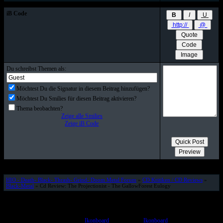
iB Code
Du schreibst Themen als:
Möchtest Du die Signatur in diesem Beitrag hinzufügen?
Möchtest Du Smilies für diesen Beitrag aktivieren?
Thema beobachten?
Zeige alle Smilies
Zeige iB Code
HIO - Death- Black- Thrash- Grind- Doom Metal Forum
»
CD Kritiken / CD Reviews
»
Black-Metal
» Cd Review: The Projectionist - The GallowForest Eulogy
© www.HELL-IS-OPEN.de
Powered by
Ikonboard
3.1.5 © 2006
Ikonboard