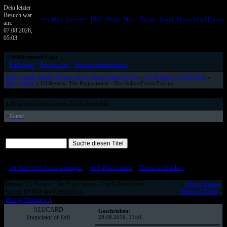
Dein letzter
Besuch war
+++ Main Site +++
::
HIO - Death- Black- Thrash- Grind- Doom Metal Forum
am:
Metalforum von HELL IS OPEN
07.08.2026,
05:03
»
Willkommen Gast
[
Einloggen
::
Registrieren
::
Datenschutzerklärung
]
HIO - Death- Black- Thrash- Grind- Doom Metal Forum
»
CD Kritiken / CD Reviews
»
Black-Metal
» Cd Review: The Projectionist - The GallowForest Eulogy
1
Mitglieder haben dieses Thema betrachtet
>
Guest
Alle Beiträge auf einer Seite
[
bei Antworten benachrichtigen
::
per E-Mail senden
::
Thema ausdrucken
]
Thema
: Cd Review: The Projectionist - The GallowForest
<
Älteres Thema
|
Eulogy, DSBM aus Kanada/Usa
Neueres Thema
>
Beitrag Nummer: 1
ALUCARD
Geschrieben:
Enunciator of Evil
29.08.2016, 11:51