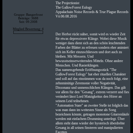
The Projectionist
The GallowForest Eulogy
Appalachain Noise Records & True Plague Records
Gruppe: Bangerfront
Vö:06.08.2016
Beiträge: 3688
Seit: 09.2008
Mitglied Bewertung: 4
Der Herbst rückt näher, somit wird es wieder Zeit
für etwas depressivere Klänge. Wobei diese Musik
weniger dazu dient sich an den schön leuchtenden
Farben der Blätter zu erfreuen sondern eher animiert
sich im Keller einzuschliessen und dort auch zu
bleiben. Mit Messern. Und
bewusstseinserweiternden Mitteln. Ohne andere
Menschen. Und Rasierklingen.
Das namensgebende Eröffnungsstück "The
GallowForest Eulogy" hat eher rituellen Charakter
und soll auf das einstimmen was da noch folgt, eine
zehnminütige Zeremonie voller Negativität,
Dissonanz und unmenschlichen Klängen. Das gilt
vor allem für den "Gesang", extrem verzerrt und fies
verändert lässt Lord Matzigkeitus den Hörer an
seinem Leid teilnehmen.
"Automation Stare" an zweiter Stelle ist folglich das
was man dann im weitesten Sinne als Song
bezeichnen könnte, getragen monotone Gitarrenläufe
werden mit einfachem Drumming unterlegt. Über
allem steht dann wieder der hysterisch überdrehte
Gesang in all seinen finsteren und manipulierten
Facetten.