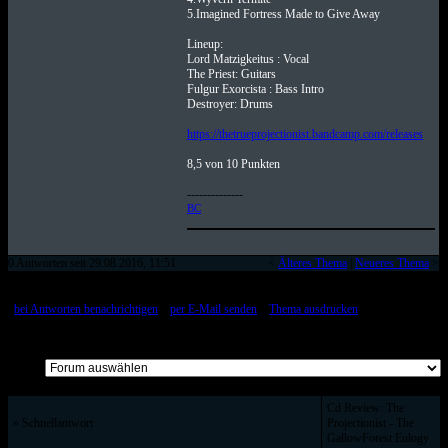
5.Imagined Fortress Made to Give Away
Lineup:
Lord Matzigkeitus : Vocal
The Priest: Guitars
Fulgur Exorcista : Bass Intro
Destroyer: Drums
https://thetrueprojectionist.bandcamp.com/releases
8,5 von 10 Punkten
--------------
BC
0 Antworten seit 29.08.2016, 11:51
<
Älteres Thema
|
Neueres Thema
>
[
bei Antworten benachrichtigen
::
per E-Mail senden
::
Thema ausdrucken
]
Alle Beiträge auf einer Seite
Cd Review: The
» Schnellantwort
Projectionist - The
GallowForest Eulogy