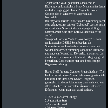
"Apex of the Void" geht musikalisch eher in
Richtung von klassischem Black Metal und ist damit
noch der eingängigste Track. Abgesehen vom
Gesang, der ist wieder weit weg von aller
Normalität.
Bei "Wyvern Termite" finde ich das Drumming nicht
sehr gelungen, mit seinem "Gehoppel" passt es nicht
zum restlichen Song mit der leicht pagan/folkigen
Gitarrenarbeit. Und auch Lord M. hält sich etwas
zurück.
"Imagined Fortress Made to Give Away" ist dann
ein klassischer DSBM Song bei dem die
Stimmbänder nochmal aufs extremste strapaziert
werden und dessen Stimmung absolut beklemmend
und angsteinflössend ist. Körperlich macht sich das
durch ein sehr ungutes Gefühl in der Magengegend
bemerkbar, Gänsehaut ist hier eine beabsichtigte
Begleiterscheinung.
Harter Stoff für zarte Gemüter. Musikalisch ist "The
GallowForest Eulogy" zwar nicht aussergewöhnlich
und erfüllt die klassische DSBM Vorgaben,
gesanglich ist dieses Album aber ganz weit weg von
allem irdischen und normalen. Äusserst intensive
Erfahrung - wenn man sich drauf einlässt.
1.The GallowForest Eulogy
2.Automation Stare
3.Apex of the Void
4.Wyvern Termite