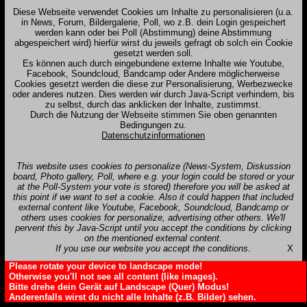
Diese Webseite verwendet Cookies um Inhalte zu personalisieren (u.a.
in News, Forum, Bildergalerie, Poll, wo z.B. dein Login gespeichert
werden kann oder bei Poll (Abstimmung) deine Abstimmung
abgespeichert wird) hierfür wirst du jeweils gefragt ob solch ein Cookie
gesetzt werden soll.
Es können auch durch eingebundene externe Inhalte wie Youtube,
Facebook, Soundcloud, Bandcamp oder Andere möglicherweise
Cookies gesetzt werden die diese zur Personalisierung, Werbezwecke
oder anderes nutzen. Dies werden wir durch Java-Script verhindern, bis
zu selbst, durch das anklicken der Inhalte, zustimmst.
Durch die Nutzung der Webseite stimmen Sie oben genannten
Bedingungen zu.
Datenschutzinformationen
This website uses cookies to personalize (News-System, Diskussion
board, Photo gallery, Poll, where e.g. your login could be stored or your
at the Poll-System your vote is stored) therefore you will be asked at
this point if we want to set a cookie. Also it could happen that included
external content like Youtube, Facebook, Soundcloud, Bandcamp or
others uses cookies for personalize, advertising other others. We'll
pervent this by Java-Script until you accept the conditions by clicking
on the mentioned external content.
If you use our website you accept the conditions.
X
Please rotate your device to landscape mode!
Otherwise you'll not see all content (like images).
Bitte drehe dein Gerät auf Landscape (Quer) Modus!
Anderenfalls wirst du nicht alle Inhalte (z.B. Bilder) sehen.