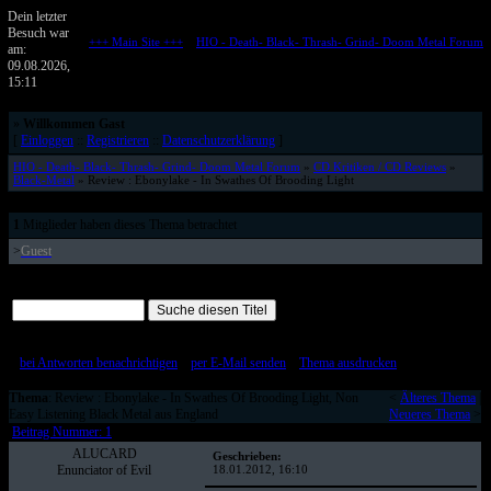
Dein letzter
Besuch war
+++ Main Site +++
::
HIO - Death- Black- Thrash- Grind- Doom Metal Forum
am:
Metalforum von HELL IS OPEN
09.08.2026,
15:11
»
Willkommen Gast
[
Einloggen
::
Registrieren
::
Datenschutzerklärung
]
HIO - Death- Black- Thrash- Grind- Doom Metal Forum
»
CD Kritiken / CD Reviews
»
Black-Metal
» Review : Ebonylake - In Swathes Of Brooding Light
1
Mitglieder haben dieses Thema betrachtet
>
Guest
Alle Beiträge auf einer Seite
[
bei Antworten benachrichtigen
::
per E-Mail senden
::
Thema ausdrucken
]
Thema
: Review : Ebonylake - In Swathes Of Brooding Light, Non
<
Älteres Thema
|
Easy Listening Black Metal aus England
Neueres Thema
>
Beitrag Nummer: 1
ALUCARD
Geschrieben:
Enunciator of Evil
18.01.2012, 16:10