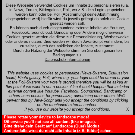
Diese Webseite verwendet Cookies um Inhalte zu personalisieren (u.a.
in News, Forum, Bildergalerie, Poll, wo z.B. dein Login gespeichert
werden kann oder bei Poll (Abstimmung) deine Abstimmung
abgespeichert wird) hierfür wirst du jeweils gefragt ob solch ein Cookie
gesetzt werden soll.
Es können auch durch eingebundene externe Inhalte wie Youtube,
Facebook, Soundcloud, Bandcamp oder Andere möglicherweise
Cookies gesetzt werden die diese zur Personalisierung, Werbezwecke
oder anderes nutzen. Dies werden wir durch Java-Script verhindern, bis
zu selbst, durch das anklicken der Inhalte, zustimmst.
Durch die Nutzung der Webseite stimmen Sie oben genannten
Bedingungen zu.
Datenschutzinformationen
This website uses cookies to personalize (News-System, Diskussion
board, Photo gallery, Poll, where e.g. your login could be stored or your
at the Poll-System your vote is stored) therefore you will be asked at
this point if we want to set a cookie. Also it could happen that included
external content like Youtube, Facebook, Soundcloud, Bandcamp or
others uses cookies for personalize, advertising other others. We'll
pervent this by Java-Script until you accept the conditions by clicking
on the mentioned external content.
If you use our website you accept the conditions.
X
Please rotate your device to landscape mode!
Otherwise you'll not see all content (like images).
Bitte drehe dein Gerät auf Landscape (Quer) Modus!
Anderenfalls wirst du nicht alle Inhalte (z.B. Bilder) sehen.