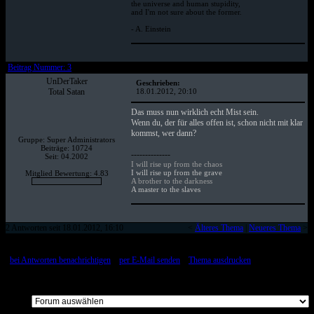
the universe and human stupidity,
and I'm not sure about the former.
- A. Einstein
Beitrag Nummer: 3
UnDerTaker
Geschrieben:
Total Satan
18.01.2012, 20:10
Das muss nun wirklich echt Mist sein.
Wenn du, der für alles offen ist, schon nicht mit klar
kommst, wer dann?
Gruppe: Super Administrators
Beiträge: 10724
--------------
Seit: 04.2002
I will rise up from the chaos
I will rise up from the grave
Mitglied Bewertung: 4.83
A brother to the darkness
A master to the slaves
2 Antworten seit 18.01.2012, 16:10
<
Älteres Thema
|
Neueres Thema
>
[
bei Antworten benachrichtigen
::
per E-Mail senden
::
Thema ausdrucken
]
Alle Beiträge auf einer Seite