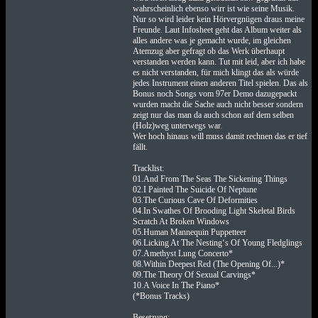
wahrscheinlich ebenso wirr ist wie seine Musik.
Nur so wird leider kein Hörvergnügen draus meine
Freunde. Laut Infosheet geht das Album weiter als
alles andere was je gemacht wurde, im gleichen
Atemzug aber gefragt ob das Werk überhaupt
verstanden werden kann. Tut mit leid, aber ich habe
es nicht verstanden, für mich klingt das als würde
jedes Instrument einen anderen Titel spielen. Das als
Bonus noch Songs vom 97er Demo dazugepackt
wurden macht die Sache auch nicht besser sondern
zeigt nur das man da auch schon auf dem selben
(Holz)weg unterwegs war.
Wer hoch hinaus will muss damit rechnen das er tief
fällt.
Tracklist:
01.And From The Seas The Sickening Things
02.I Painted The Suicide Of Neptune
03.The Curious Cave Of Deformities
04.In Swathes Of Brooding Light Skeletal Birds
Scratch At Broken Windows
05.Human Mannequin Puppetteer
06.Licking At The Nesting‘s Of Young Fledglings
07.Amethyst Lung Concerto*
08.Within Deepest Red (The Opening Of...)*
09.The Theory Of Sexual Carvings*
10.A Voice In The Piano*
(*Bonus Tracks)
Besetzung: