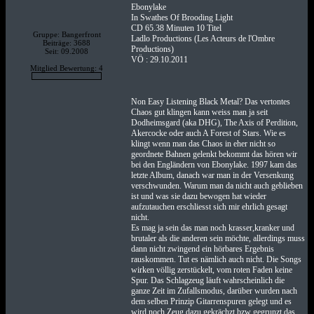
Ebonylake
In Swathes Of Brooding Light
CD 65.38 Minuten 10 Titel
Gruppe: Bangerfront
Ladlo Productions (Les Acteurs de l'Ombre
Beiträge: 3688
Productions)
Seit: 09.2008
VÖ : 29.10.2011
Mitglied Bewertung: 4
Non Easy Listening Black Metal? Das vertontes
Chaos gut klingen kann weiss man ja seit
Dodheimsgard (aka DHG), The Axis of Perdition,
Akercocke oder auch A Forest of Stars. Wie es
klingt wenn man das Chaos in eher nicht so
geordnete Bahnen gelenkt bekommt das hören wir
bei den Engländern von Ebonylake. 1997 kam das
letzte Album, danach war man in der Versenkung
verschwunden. Warum man da nicht auch geblieben
ist und was sie dazu bewogen hat wieder
aufzutauchen erschliesst sich mir ehrlich gesagt
nicht.
Es mag ja sein das man noch krasser,kranker und
brutaler als die anderen sein möchte, allerdings muss
dann nicht zwingend ein hörbares Ergebnis
rauskommen. Tut es nämlich auch nicht. Die Songs
wirken völlig zerstückelt, vom roten Faden keine
Spur. Das Schlagzeug läuft wahrscheinlich die
ganze Zeit im Zufallsmodus, darüber wurden nach
dem selben Prinzip Gitarrenspuren gelegt und es
wird noch Zeug dazu gekrächzt bzw gegrunzt das