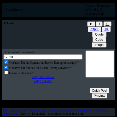
Review : Ebonylake -
» Schnellantwort
In Swathes Of
Brooding Light
iB Code
Du schreibst Themen als:
Möchtest Du die Signatur in diesem Beitrag hinzufügen?
Möchtest Du Smilies für diesen Beitrag aktivieren?
Thema beobachten?
Zeige alle Smilies
Zeige iB Code
HIO - Death- Black- Thrash- Grind- Doom Metal Forum
»
CD Kritiken / CD Reviews
»
Black-Metal
» Review : Ebonylake - In Swathes Of Brooding Light