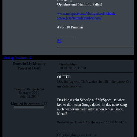
Ophelius und Matt Firth (alles)
www.myspace.com/ebonylakeofficialuk
www.lesacteursdelombre.com/
4 von 10 Punkten
--------------
BC
Beitrag Nummer: 2
Runes In My Memory
Geschrieben:
Prayer of Death
18.01.2012, 19:10
QUOTE
Das Schlagzeug läuft wahrscheinlich die ganze Zeit
im Zufallsmodus..
Gruppe: Bangerfront
Beiträge: 2210
Seit: 02.2008
Das klingt echt Scheiße auf MySpace.. ist aber
Mitglied Bewertung: 4.33
keiner der neuen Songs dabei. Ist das neue Zeug
auch "experimentell" oder schon Noise Black
Metal?
Bearbeitet von Runes In My Memory an 18.01.2012, 20:31
--------------
Only two things are infinite: