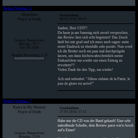
Beitrag Nummer: 6
Slaypultura
Geschrieben:
Prayer of Death
08.03.2010, 09:47
Sauber, Herr UDT!!
Da haste ja am Samstag nich zuviel versprochen,
das Review liest sich echt begeistert! Das Zeuch
Gruppe: Bangerfront
läuft bei mir grad und ich muss auch sagen: mein
Beiträge: 2677
erster Eindruck ist ebenfalls sehr positiv. Nun werd
Seit: 09.2006
ich die Bretter noch ein paar mal durchprügeln
Mitglied Bewertung: 4.12
lassen, um dann höchstwahrscheinlich meine
Einkaufsliste ma wieder um einen Eintrag zu
erweitern!!!
Vielen Dank für den Tipp, ma wieder!
Ach und nebenbei: "Allons enfants de la Patrie, le
jour de gloire est arrivé!"
Beitrag Nummer: 7
Runes In My Memory
Geschrieben:
Prayer of Death
27.03.2010, 17:11
Habe mir die CD von der Band gekauft! Eine sehr
mitreißende Scheibe, dein Review passt wie'n Arsch
auf'n Eimer!
Gruppe: Bangerfront
Beiträge: 2210