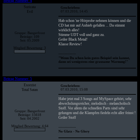
Beitrag Nummer: 4
Suricata
Geschrieben:
Evil
07.03.2010, 14:45
Hab schon 'ne Hörprobe nehmen können und die
CD hat mir auf Anhieb gefallen ... Da stimmt
wirklich alles!
Gruppe: Bangerfront
Stimme UDT voll und ganz zu.
Beiträge: 109
Geiler Black Metal!
Seit: 05.2009
Klasse Review!
Mitglied Bewertung: 3
--------------
"Wenn Du schon kein gutes Beispiel sein kannst,
dann sei wenigstens eine grausame Warnung!"
Beitrag Nummer: 5
Exorzist
Geschrieben:
Total Satan
07.03.2010, 15:08
Habe jetzt mal 3 Songs auf MySpace gehört, sehr
abwechslungsreicher, melodisch - melancholisch
Stoff. Vor allem die schnellen Parts sind sehr
Gruppe: Bangerfront
gelungen und die Klampfen fiedeln echt aller feinst !
Beiträge: 15618
Geiler Stoff
Seit: 04.2002
Mitglied Bewertung: 4.64
--------------
No Glatz - No Glory