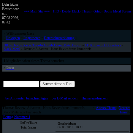
Dein letzter
Besuch war
+++ Main Site +++
::
HIO - Death- Black- Thrash- Grind- Doom Metal Forum
am:
Metalforum von HELL IS OPEN
07.08.2026,
07:42
»
Willkommen Gast
[
Einloggen
::
Registrieren
::
Datenschutzerklärung
]
HIO - Death- Black- Thrash- Grind- Doom Metal Forum
»
CD Kritiken / CD Reviews
»
Black-Metal
» Review: Aldaaron - Nous Reviendrons Immortels
1
Mitglieder haben dieses Thema betrachtet
>
Guest
Alle Beiträge auf einer Seite
[
bei Antworten benachrichtigen
::
per E-Mail senden
::
Thema ausdrucken
]
Thema
: Review: Aldaaron - Nous Reviendrons Immortels,
<
Älteres Thema
|
Neueres
Black Metal aus Frankreich
Thema
>
Beitrag Nummer: 1
UnDerTaker
Geschrieben:
Total Satan
06.03.2010, 18:19