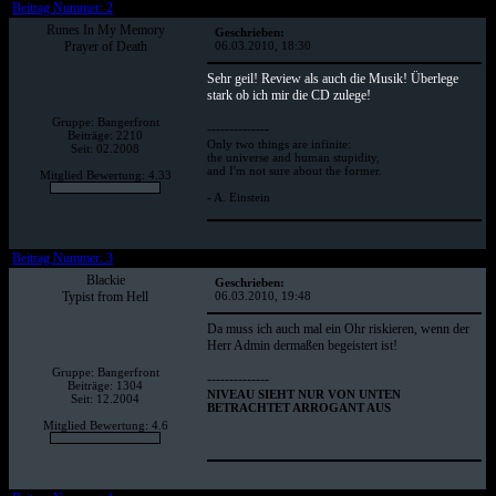
Beitrag Nummer: 2
Runes In My Memory
Geschrieben:
Prayer of Death
06.03.2010, 18:30
Sehr geil! Review als auch die Musik! Überlege
stark ob ich mir die CD zulege!
Gruppe: Bangerfront
--------------
Beiträge: 2210
Only two things are infinite:
Seit: 02.2008
the universe and human stupidity,
and I'm not sure about the former.
Mitglied Bewertung: 4.33
- A. Einstein
Beitrag Nummer: 3
Blackie
Geschrieben:
Typist from Hell
06.03.2010, 19:48
Da muss ich auch mal ein Ohr riskieren, wenn der
Herr Admin dermaßen begeistert ist!
Gruppe: Bangerfront
--------------
Beiträge: 1304
NIVEAU SIEHT NUR VON UNTEN
Seit: 12.2004
BETRACHTET ARROGANT AUS
Mitglied Bewertung: 4.6