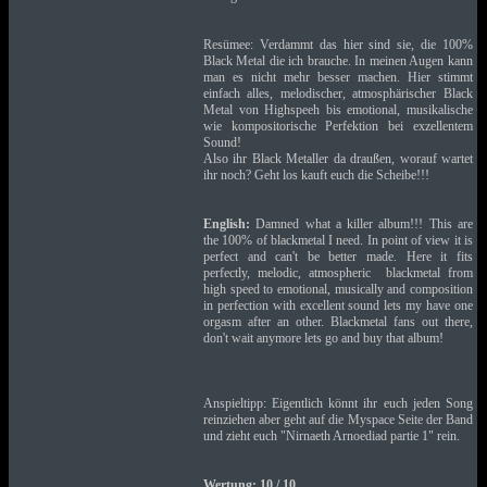
Resümee: Verdammt das hier sind sie, die 100%
Black Metal die ich brauche. In meinen Augen kann
man es nicht mehr besser machen. Hier stimmt
einfach alles, melodischer, atmosphärischer Black
Metal von Highspeeh bis emotional, musikalische
wie kompositorische Perfektion bei exzellentem
Sound!
Also ihr Black Metaller da draußen, worauf wartet
ihr noch? Geht los kauft euch die Scheibe!!!
English:
Damned what a killer album!!! This are
the 100% of blackmetal I need. In point of view it is
perfect and can't be better made. Here it fits
perfectly, melodic, atmospheric blackmetal from
high speed to emotional, musically and composition
in perfection with excellent sound lets my have one
orgasm after an other. Blackmetal fans out there,
don't wait anymore lets go and buy that album!
Anspieltipp: Eigentlich könnt ihr euch jeden Song
reinziehen aber geht auf die Myspace Seite der Band
und zieht euch "Nirnaeth Arnoediad partie 1" rein.
Wertung: 10 / 10