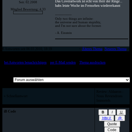
Das Coverartwork ist echt von Herr der Ringe...
Seit: 02.2008
habs letzte Woche im Fernsehen wiedererkannt
Mitglied Bewertung: 4.33
--------------
Only two things are infinite:
the universe and human stupidity,
and I'm not sure about the former.
- A. Einstein
6 Antworten seit 06.03.2010, 18:19
<
Älteres Thema
|
Neueres Thema
>
[
bei Antworten benachrichtigen
::
per E-Mail senden
::
Thema ausdrucken
]
Alle Beiträge auf einer Seite
Review: Aldaaron -
» Schnellantwort
Nous Reviendrons
Immortels
iB Code