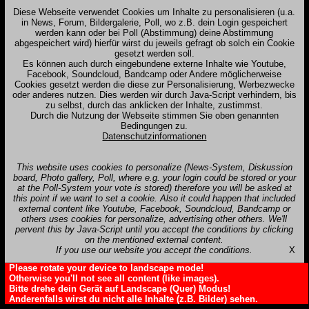
Diese Webseite verwendet Cookies um Inhalte zu personalisieren (u.a.
in News, Forum, Bildergalerie, Poll, wo z.B. dein Login gespeichert
werden kann oder bei Poll (Abstimmung) deine Abstimmung
abgespeichert wird) hierfür wirst du jeweils gefragt ob solch ein Cookie
gesetzt werden soll.
Es können auch durch eingebundene externe Inhalte wie Youtube,
Facebook, Soundcloud, Bandcamp oder Andere möglicherweise
Cookies gesetzt werden die diese zur Personalisierung, Werbezwecke
oder anderes nutzen. Dies werden wir durch Java-Script verhindern, bis
zu selbst, durch das anklicken der Inhalte, zustimmst.
Durch die Nutzung der Webseite stimmen Sie oben genannten
Bedingungen zu.
Datenschutzinformationen
This website uses cookies to personalize (News-System, Diskussion
board, Photo gallery, Poll, where e.g. your login could be stored or your
at the Poll-System your vote is stored) therefore you will be asked at
this point if we want to set a cookie. Also it could happen that included
external content like Youtube, Facebook, Soundcloud, Bandcamp or
others uses cookies for personalize, advertising other others. We'll
pervent this by Java-Script until you accept the conditions by clicking
on the mentioned external content.
If you use our website you accept the conditions.
X
Please rotate your device to landscape mode!
Otherwise you'll not see all content (like images).
Bitte drehe dein Gerät auf Landscape (Quer) Modus!
Anderenfalls wirst du nicht alle Inhalte (z.B. Bilder) sehen.