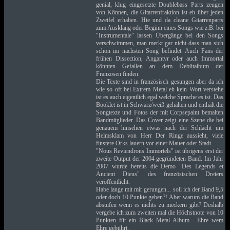
genial, klug eingesetzte Doublebass Parts zeugen
von Können, die Gitarrenfraktion ist eh über jeden
Zweifel erhaben. Hie und da cleane Gitarrenparts
zum Ausklang oder Beginn eines Songs wie z.B. bei
"Instrumentale" lassen Übergänge bei den Songs
verschwimmen, man merkt gar nicht dass man sich
schon im nächsten Song befindet. Auch Fans der
frühen Dissection, Angantyr oder auch Immortal
könnten Gefallen an dem Debütalbum der
Franzosen finden.
Die Texte sind in französisch gesungen aber da ich
wie so oft bei Extrem Metal eh kein Wort verstehe
ist es auch eigentlich egal welche Sprache es ist. Das
Booklet ist in Schwarz/weiß gehalten und enthält die
Songtexte und Fotos der mit Corpsepaint bemalten
Bandmitglieder. Das Cover zeigt eine Szene die bei
genauem hinsehen etwas nach der Schlacht um
Helmsklam von Herr Der Ringe aussieht, viele
finstere Orks lauern vor einer Mauer oder Stadt...
"Nous Reviendrons Immortels" ist übrigens erst der
zweite Output der 2004 gegründeten Band. Im Jahr
2007 wurde bereits die Demo "Des Legends et
Ancient Dieus" des französischen Dreiers
veröffentlicht.
Habe lange mit mir gerungen... soll ich der Band 9,5
oder doch 10 Punkte geben?! Aber warum die Band
abstufen wenn es nichts zu meckern gibt? Deshalb
vergebe ich zum zweiten mal die Höchstnote von 10
Punkten für ein Black Metal Album - Ehre wem
Ehre gebührt.