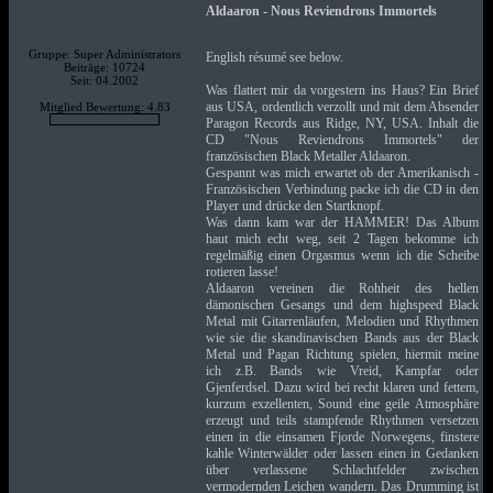
Aldaaron - Nous Reviendrons Immortels
Gruppe: Super Administrators
English résumé see below.
Beiträge: 10724
Seit: 04.2002
Was flattert mir da vorgestern ins Haus? Ein Brief
aus USA, ordentlich verzollt und mit dem Absender
Mitglied Bewertung: 4.83
Paragon Records aus Ridge, NY, USA. Inhalt die
CD "Nous Reviendrons Immortels" der
französischen Black Metaller Aldaaron.
Gespannt was mich erwartet ob der Amerikanisch -
Französischen Verbindung packe ich die CD in den
Player und drücke den Startknopf.
Was dann kam war der HAMMER! Das Album
haut mich echt weg, seit 2 Tagen bekomme ich
regelmäßig einen Orgasmus wenn ich die Scheibe
rotieren lasse!
Aldaaron vereinen die Rohheit des hellen
dämonischen Gesangs und dem highspeed Black
Metal mit Gitarrenläufen, Melodien und Rhythmen
wie sie die skandinavischen Bands aus der Black
Metal und Pagan Richtung spielen, hiermit meine
ich z.B. Bands wie Vreid, Kampfar oder
Gjenferdsel. Dazu wird bei recht klaren und fettem,
kurzum exzellenten, Sound eine geile Atmosphäre
erzeugt und teils stampfende Rhythmen versetzen
einen in die einsamen Fjorde Norwegens, finstere
kahle Winterwälder oder lassen einen in Gedanken
über verlassene Schlachtfelder zwischen
vermodernden Leichen wandern. Das Drumming ist