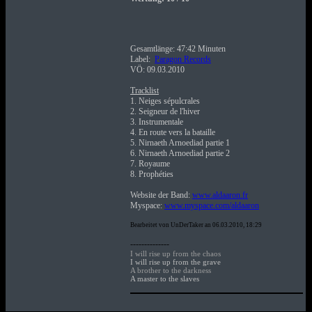
Gesamtlänge: 47:42 Minuten
Label:
Paragon Records
VÖ: 09.03.2010
Tracklist
1. Neiges sépulcrales
2. Seigneur de l'hiver
3. Instrumentale
4. En route vers la bataille
5. Nirnaeth Arnoediad partie 1
6. Nirnaeth Arnoediad partie 2
7. Royaume
8. Prophéties
Website der Band:
www.aldaaron.fr
Myspace:
www.myspace.com/aldaaron
Bearbeitet von UnDerTaker an 06.03.2010, 18:29
--------------
I will rise up from the chaos
I will rise up from the grave
A brother to the darkness
A master to the slaves