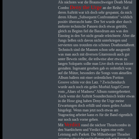
Als nächstes war die Braunschweiger Death Metal
Deny the Urge
Combo
an der Reihe. Auf
deren Auftritt war ich doch sehr gespannt, da mich
deren Album „Subsequent Confrontation“ wirklich
positiv überrascht hatte. Der Set wurde aber durch
mehrere technische Pannen doch etwas getrübt,
gleich zu Beginn fiel die Bassdrum aus was den
Einstieg in den Set nicht gerade erleichterte. Aber die
Jungs ließen sich davon nicht unterkriegen und
servierten uns trotzdem ein schönes Deathmetalbrett.
Technisch sind die Mannen schon sehr ausgereift
was man auch mit diversen Gitarrensoli auch gut
unter Beweis stellte, die teilweise aber etwas zu
langen Soloparts sollte man Live doch etwas kürzer
gestalten. Ingesamt gesehen gab es ordentlich was
auf die Mütze, besonders die Songs vom aktuellen
Album ballern mit einer ordentlichen Portion
Groove schön vor den Latz. ?
Zwischendurch
wurde auch noch ein geiles Morbid Angel Cover
vom „Altars of Madness“ Album runtergebrettert.
Auch wenn der Auftritt Soundtechnisch leider etwas
in die Hose ging haben Deny the Urge meine
Erwartungen doch erfüllt und einen geilen Auftritt
hingelegt. Wenn man jetzt noch etwas am
Stageacting arbeitet kann es für die Band eigentlich
nur noch nach vorne gehen.
Verdict
Mit
stand die nächste Thrashcombo in
den Startlöchern und Verdict legten eine reife
Leistung aufs Parkett. Die Miltenberger Thrasher