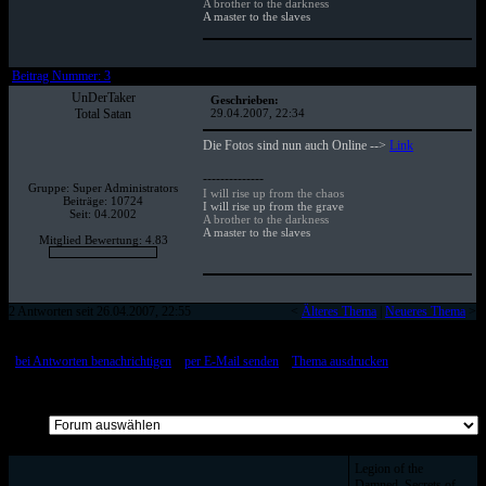
A brother to the darkness
A master to the slaves
Beitrag Nummer: 3
UnDerTaker
Geschrieben:
Total Satan
29.04.2007, 22:34
Die Fotos sind nun auch Online -->
Link
--------------
Gruppe: Super Administrators
I will rise up from the chaos
Beiträge: 10724
I will rise up from the grave
Seit: 04.2002
A brother to the darkness
A master to the slaves
Mitglied Bewertung: 4.83
2 Antworten seit 26.04.2007, 22:55
<
Älteres Thema
|
Neueres Thema
>
[
bei Antworten benachrichtigen
::
per E-Mail senden
::
Thema ausdrucken
]
Alle Beiträge auf einer Seite
Legion of the
Damned, Secrets of