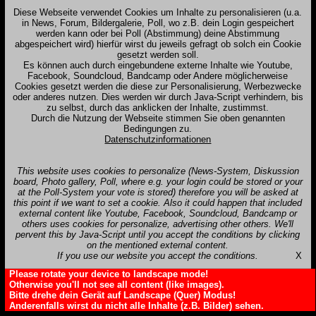
Diese Webseite verwendet Cookies um Inhalte zu personalisieren (u.a.
in News, Forum, Bildergalerie, Poll, wo z.B. dein Login gespeichert
werden kann oder bei Poll (Abstimmung) deine Abstimmung
abgespeichert wird) hierfür wirst du jeweils gefragt ob solch ein Cookie
gesetzt werden soll.
Es können auch durch eingebundene externe Inhalte wie Youtube,
Facebook, Soundcloud, Bandcamp oder Andere möglicherweise
Cookies gesetzt werden die diese zur Personalisierung, Werbezwecke
oder anderes nutzen. Dies werden wir durch Java-Script verhindern, bis
zu selbst, durch das anklicken der Inhalte, zustimmst.
Durch die Nutzung der Webseite stimmen Sie oben genannten
Bedingungen zu.
Datenschutzinformationen
This website uses cookies to personalize (News-System, Diskussion
board, Photo gallery, Poll, where e.g. your login could be stored or your
at the Poll-System your vote is stored) therefore you will be asked at
this point if we want to set a cookie. Also it could happen that included
external content like Youtube, Facebook, Soundcloud, Bandcamp or
others uses cookies for personalize, advertising other others. We'll
pervent this by Java-Script until you accept the conditions by clicking
on the mentioned external content.
If you use our website you accept the conditions.
X
Please rotate your device to landscape mode!
Otherwise you'll not see all content (like images).
Bitte drehe dein Gerät auf Landscape (Quer) Modus!
Anderenfalls wirst du nicht alle Inhalte (z.B. Bilder) sehen.