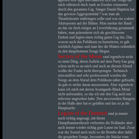
agierten sehr tight und ballerten sich mit Songs die
mich stilistisch doch stark an Exodus erinnerten
durch den gesamten Gig. Sänger Daniel Baptista hat
das gewisse Aggropotential ? was man als
Thrashshouter mitbringen sollte und war ein wahrer
Aktivposten auf der Bühne. Man merkte der Band
an das sie doch einiges an Liveerfahrung gesammelt
haben, man präsentierte sich als geschlossene
Einheit und legten einen richtig guten Gig hin. Das
wusste auch das Publikum zu honorieren, es gab
reichlich Applaus und man lies die Matten ordentlich
zu den dargebotenen Songs fliegen.
Secrets of the Moon
sind irgendwie nicht
so mein Ding, deren Auftritt auf dem Party.San ging
schon nicht so an mich und auch an diesem Abend
wollte der Funke nicht überspringen. Technisch
einwandfrei und sehr professionell wurden die
Songs an dem Abend dem Publikum näher gebracht,
da gab es nichts daran auszusetzen. Aber irgendwie
kann ich mich mit derem Avantgarde Black Metal
nicht anfreunden, so das ich mir den Gig auch nur
teilweise angesehen habe. Den anwesenden Bangern
in der Halle aber hat es gefallen und das ist ja die
Hauptsache.
Legion of the Damned
sind ja immer
noch richtig angesagt, mit ihrem
Dampfhammerthrash verbreiten die Holländer aber
auch immer wieder richtig gute Laune im Saal. Zwar
war der Sound auch nicht so die Bombe aber dafür
die gespielten Songs, besonders die Stücke vom