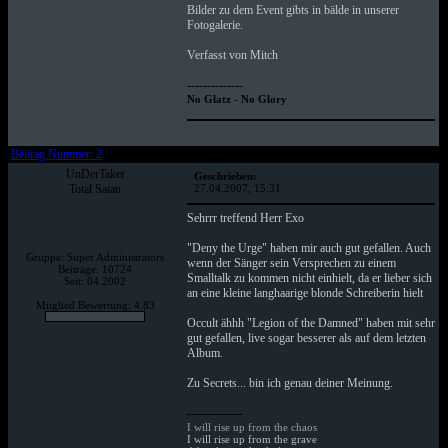
Bilder zu dem Event gibts in bälde in unserer
Fotogalerie.
Verfasst von Mitch
--------------
No Glatz - No Glory
Beitrag Nummer: 2
UnDerTaker
Geschrieben:
Total Satan
27.04.2007, 15:31
Sehrrr treffend Herr Exo
"Deny the Urge" haben mir auch gut gefallen. Auch
Gruppe: Super Administrators
wenn der Sänger sein Versprechen zu einem
Beiträge: 10724
Smalltalk zu kommen nicht einhielt, da er lieber sich
Seit: 04.2002
an eine kleine langhaarige blonde Schreiberin hielt
Mitglied Bewertung: 4.83
Occult ähhh "Legion of the Damned" haben mit sehr
gut gefallen, live sogar besserer als auf dem letzten
Album.
Zu Secrets... bin ich genau deiner Meinung.
--------------
I will rise up from the chaos
I will rise up from the grave