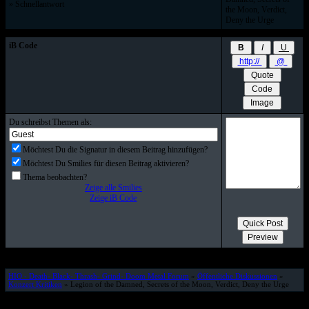
» Schnellantwort
the Moon, Verdict,
Deny the Urge
iB Code
Du schreibst Themen als:
Möchtest Du die Signatur in diesem Beitrag hinzufügen?
Möchtest Du Smilies für diesen Beitrag aktivieren?
Thema beobachten?
Zeige alle Smilies
Zeige iB Code
HIO - Death- Black- Thrash- Grind- Doom Metal Forum
»
Öffentliche Diskussionen
»
Konzert Kritiken
» Legion of the Damned, Secrets of the Moon, Verdict, Deny the Urge