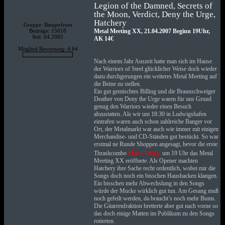
Legion of the Damned, Secrets of
the Moon, Verdict, Deny the Urge,
Hatchery
Gruppe: Bangerfront
Beiträge: 15618
Metal Meeting XX, 21.04.2007 Beginn 19Uhr,
Seit: 04.2002
AK 14€
Mitglied Bewertung: 4.64
Nach einem Jahr Auszeit hatte man sich im Hause
der Warriors of Steel glücklicher Weise doch wieder
dazu durchgerungen ein weiteres Metal Meeting auf
die Beine zu stellen.
Ein gut gemischtes Billing und die Braunschweiger
Deather von Deny the Urge waren für uns Grund
genug den Warriors wieder einen Besuch
abzustatten. Als wir um 18:30 in Ludwigshafen
eintrafen waren auch schon zahlreiche Banger vor
Ort, der Metalmarkt war auch wie immer mit einigen
Merchandise- und CD-Ständen gut bestückt. So war
erstmal ne Runde Shoppen angesagt, bevor die erste
Hatchery
Thrashcombo
um 19 Uhr das Metal
Meeting XX eröffnete. Als Opener machten
Hatchery ihre Sache recht ordentlich, wobei mir die
Songs doch noch ein bisschen Hausbacken klangen.
Ein bisschen mehr Abwechslung in den Songs
würde der Mucke wirklich gut tun. Am Gesang muß
noch gefeilt werden, da braucht’s noch mehr Bums.
Die Gitarrenfraktion bretterte aber gut nach vorne so
das doch einige Matten im Publikum zu den Songs
rotierten.