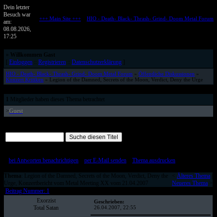
Dein letzter
Besuch war
+++ Main Site +++
::
HIO - Death- Black- Thrash- Grind- Doom Metal Forum
am:
Metalforum von HELL IS OPEN
08.08.2026,
17:25
»
Willkommen Gast
[
Einloggen
::
Registrieren
::
Datenschutzerklärung
]
HIO - Death- Black- Thrash- Grind- Doom Metal Forum
»
Öffentliche Diskussionen
»
Konzert Kritiken
» Legion of the Damned, Secrets of the Moon, Verdict, Deny the Urge
1
Mitglieder haben dieses Thema betrachtet
>
Guest
Alle Beiträge auf einer Seite
[
bei Antworten benachrichtigen
::
per E-Mail senden
::
Thema ausdrucken
]
Thema
: Legion of the Damned, Secrets of the Moon, Verdict, Deny the
<
Älteres Thema
|
Urge, Konzertbericht vom Metal Meeting XX vom 21.04.2007
Neueres Thema
>
Beitrag Nummer: 1
Exorzist
Geschrieben:
Total Satan
26.04.2007, 22:55