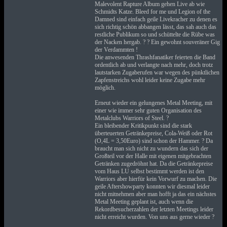
Malevolent Rapture Album gehen Live ab wie
Schmidts Katze. Bleed for me und Legion of the
Damned sind einfach geile Livekracher zu denen es
sich richtig schön abbangen lässt, das sah auch das
restliche Publikum so und schüttelte die Rübe was
der Nacken hergab. ?
? Ein gewohnt souveräner Gig
der Verdammten !
Die anwesenden Thrashfanatiker feierten die Band
ordentlich ab und verlangte nach mehr, doch trotz
lautstarken Zugaberufen war wegen des pünktlichen
Zapfenstreichs wohl leider keine Zugabe mehr
möglich.
Erneut wieder ein gelungenes Metal Meeting, mit
einer wie immer sehr guten Organisation des
Metalclubs Warriors of Steel. ?
Ein bleibender Kritikpunkt sind die stark
überteuerten Getränkepreise, Cola-Weiß oder Rot
(O,4L = 3,50Euro) sind schon der Hammer. ?
Da
braucht man sich nicht zu wundern das sich der
Großteil vor der Halle mit eigenen mitgebrachten
Getränken zugedröhnt hat. Da die Getränkepreise
vom Haus LU selbst bestimmt werden ist den
Warriors aber hierfür kein Vorwurf zu machen. Die
geile Aftershowparty konnten wir diesmal leider
nicht mitnehmen aber man hofft ja das ein nächstes
Metal Meeting geplant ist, auch wenn die
Rekordbesucherzahlen der letzten Meetings leider
nicht erreicht wurden. Von uns aus gerne wieder ?