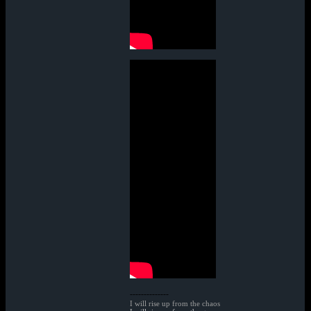
--------------
I will rise up from the chaos