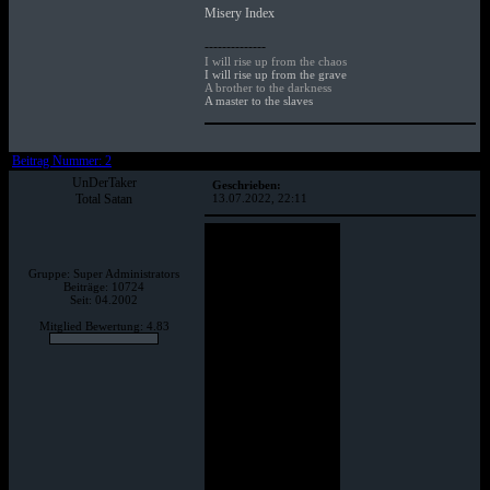
Misery Index
--------------
I will rise up from the chaos
I will rise up from the grave
A brother to the darkness
A master to the slaves
Beitrag Nummer: 2
UnDerTaker
Geschrieben:
Total Satan
13.07.2022, 22:11
Gruppe: Super Administrators
Beiträge: 10724
Seit: 04.2002
Mitglied Bewertung: 4.83