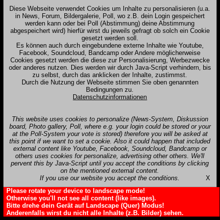
Diese Webseite verwendet Cookies um Inhalte zu personalisieren (u.a.
in News, Forum, Bildergalerie, Poll, wo z.B. dein Login gespeichert
werden kann oder bei Poll (Abstimmung) deine Abstimmung
abgespeichert wird) hierfür wirst du jeweils gefragt ob solch ein Cookie
gesetzt werden soll.
Es können auch durch eingebundene externe Inhalte wie Youtube,
Facebook, Soundcloud, Bandcamp oder Andere möglicherweise
Cookies gesetzt werden die diese zur Personalisierung, Werbezwecke
oder anderes nutzen. Dies werden wir durch Java-Script verhindern, bis
zu selbst, durch das anklicken der Inhalte, zustimmst.
Durch die Nutzung der Webseite stimmen Sie oben genannten
Bedingungen zu.
Datenschutzinformationen
This website uses cookies to personalize (News-System, Diskussion
board, Photo gallery, Poll, where e.g. your login could be stored or your
at the Poll-System your vote is stored) therefore you will be asked at
this point if we want to set a cookie. Also it could happen that included
external content like Youtube, Facebook, Soundcloud, Bandcamp or
others uses cookies for personalize, advertising other others. We'll
pervent this by Java-Script until you accept the conditions by clicking
on the mentioned external content.
If you use our website you accept the conditions.
X
Please rotate your device to landscape mode!
Otherwise you'll not see all content (like images).
Bitte drehe dein Gerät auf Landscape (Quer) Modus!
Anderenfalls wirst du nicht alle Inhalte (z.B. Bilder) sehen.