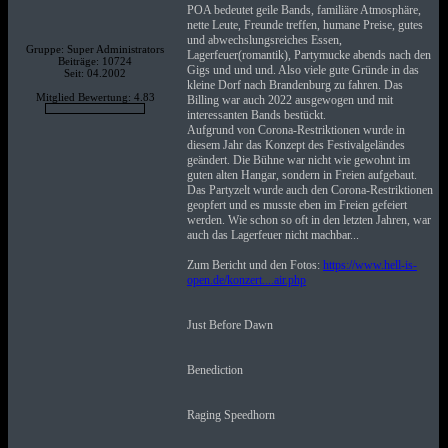
POA bedeutet geile Bands, familiäre Atmosphäre,
nette Leute, Freunde treffen, humane Preise, gutes
und abwechslungsreiches Essen,
Gruppe: Super Administrators
Lagerfeuer(romantik), Partymucke abends nach den
Beiträge: 10724
Gigs und und und. Also viele gute Gründe in das
Seit: 04.2002
kleine Dorf nach Brandenburg zu fahren. Das
Mitglied Bewertung: 4.83
Billing war auch 2022 ausgewogen und mit
interessanten Bands bestückt.
Aufgrund von Corona-Restriktionen wurde in
diesem Jahr das Konzept des Festivalgeländes
geändert. Die Bühne war nicht wie gewohnt im
guten alten Hangar, sondern in Freien aufgebaut.
Das Partyzelt wurde auch den Corona-Restriktionen
geopfert und es musste eben im Freien gefeiert
werden. Wie schon so oft in den letzten Jahren, war
auch das Lagerfeuer nicht machbar...
Zum Bericht und den Fotos:
https://www.hell-is-
open.de/konzert....air.php
Just Before Dawn
Benediction
Raging Speedhorn