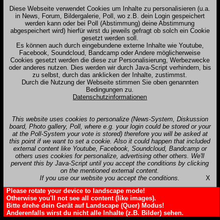
Diese Webseite verwendet Cookies um Inhalte zu personalisieren (u.a.
in News, Forum, Bildergalerie, Poll, wo z.B. dein Login gespeichert
werden kann oder bei Poll (Abstimmung) deine Abstimmung
abgespeichert wird) hierfür wirst du jeweils gefragt ob solch ein Cookie
gesetzt werden soll.
Es können auch durch eingebundene externe Inhalte wie Youtube,
Facebook, Soundcloud, Bandcamp oder Andere möglicherweise
Cookies gesetzt werden die diese zur Personalisierung, Werbezwecke
oder anderes nutzen. Dies werden wir durch Java-Script verhindern, bis
zu selbst, durch das anklicken der Inhalte, zustimmst.
Durch die Nutzung der Webseite stimmen Sie oben genannten
Bedingungen zu.
Datenschutzinformationen
This website uses cookies to personalize (News-System, Diskussion
board, Photo gallery, Poll, where e.g. your login could be stored or your
at the Poll-System your vote is stored) therefore you will be asked at
this point if we want to set a cookie. Also it could happen that included
external content like Youtube, Facebook, Soundcloud, Bandcamp or
others uses cookies for personalize, advertising other others. We'll
pervent this by Java-Script until you accept the conditions by clicking
on the mentioned external content.
If you use our website you accept the conditions.
X
Please rotate your device to landscape mode!
Otherwise you'll not see all content (like images).
Bitte drehe dein Gerät auf Landscape (Quer) Modus!
Anderenfalls wirst du nicht alle Inhalte (z.B. Bilder) sehen.