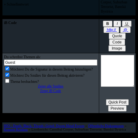
Corpse, Suburban
» Schnellantwort
Terrorist, Banská
Bystrica
iB Code
Du schreibst Themen als:
Möchtest Du die Signatur in diesem Beitrag hinzufügen?
Möchtest Du Smilies für diesen Beitrag aktivieren?
Thema beobachten?
Zeige alle Smilies
Zeige iB Code
HIO - Death- Black- Thrash- Grind- Doom Metal Forum
»
Öffentliche Diskussionen
»
Konzert Kritiken
» Livebericht: Cannibal Corpse, Suburban Terrorist, Banská Bystrica