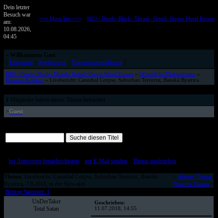
Dein letzter
Besuch war
+++ Main Site +++
::
HIO - Death- Black- Thrash- Grind- Doom Metal Forum
am:
Metalforum von HELL IS OPEN
10.08.2026,
04:45
»
Willkommen Gast
[
Einloggen
::
Registrieren
::
Datenschutzerklärung
]
HIO - Death- Black- Thrash- Grind- Doom Metal Forum
»
Öffentliche Diskussionen
»
Konzert Kritiken
» Livebericht: Cannibal Corpse, Suburban Terrorist, Banská Bystrica
1
Mitglieder haben dieses Thema betrachtet
>
Guest
Alle Beiträge auf einer Seite
[
bei Antworten benachrichtigen
::
per E-Mail senden
::
Thema ausdrucken
]
Thema
: Livebericht: Cannibal Corpse, Suburban Terrorist, Banská
<
Älteres Thema
|
Bystrica, 7.9.2018, in der Slowakei
Neueres Thema
>
Beitrag Nummer: 1
UnDerTaker
Geschrieben:
Total Satan
11.07.2018, 14:55