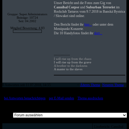
Unser Bericht und die Fotos zum Gig von
Cannibal Corpse
und
Suburban Terrorist
im
Rockclub Tartaros vom 9.7.2018 in Banská Bystrica
Gruppe: Super Administrators
/ Slowakei sind online.
Beiträge: 10724
Seit: 04.2002
Den Bericht findet ihr
hier...
oder unter dem
Mitglied Bewertung: 4.83
Menüpunkt Konzerte.
Die 10 Handyfotos findet ihr
dort...
--------------
I will rise up from the chaos
I will rise up from the grave
A brother to the darkness
A master to the slaves
0 Antworten seit 11.07.2018, 14:55
<
Älteres Thema
|
Neueres Thema
>
[
bei Antworten benachrichtigen
::
per E-Mail senden
::
Thema ausdrucken
]
Alle Beiträge auf einer Seite
Livebericht: Cannibal