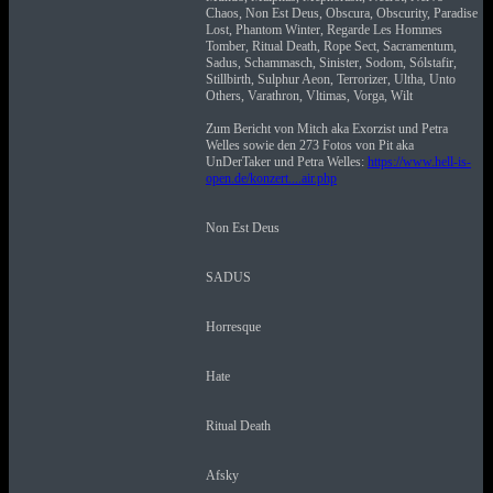
Chaos, Non Est Deus, Obscura, Obscurity, Paradise
Lost, Phantom Winter, Regarde Les Hommes
Tomber, Ritual Death, Rope Sect, Sacramentum,
Sadus, Schammasch, Sinister, Sodom, Sólstafir,
Stillbirth, Sulphur Aeon, Terrorizer, Ultha, Unto
Others, Varathron, Vltimas, Vorga, Wilt
Zum Bericht von Mitch aka Exorzist und Petra
Welles sowie den 273 Fotos von Pit aka
UnDerTaker und Petra Welles:
https://www.hell-is-
open.de/konzert....air.php
Non Est Deus
SADUS
Horresque
Hate
Ritual Death
Afsky