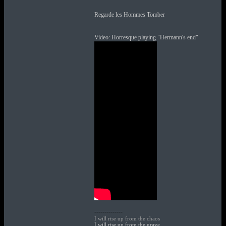
Regarde les Hommes Tomber
Video: Horresque playing "Hermann's end"
--------------
I will rise up from the chaos
I will rise up from the grave