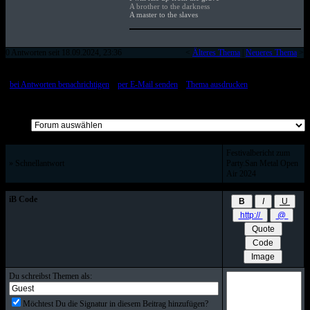
A brother to the darkness
A master to the slaves
0 Antworten seit 18.09.2024, 23:36
<
Älteres Thema
|
Neueres Thema
>
[
bei Antworten benachrichtigen
::
per E-Mail senden
::
Thema ausdrucken
]
Alle Beiträge auf einer Seite
Festivalbericht zum
» Schnellantwort
Party.San Metal Open
Air 2024
iB Code
Du schreibst Themen als:
Möchtest Du die Signatur in diesem Beitrag hinzufügen?