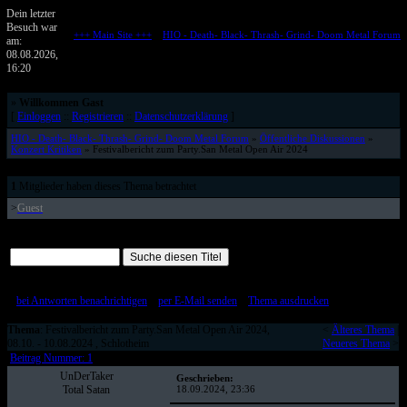
Dein letzter
Besuch war
+++ Main Site +++
::
HIO - Death- Black- Thrash- Grind- Doom Metal Forum
am:
Metalforum von HELL IS OPEN
08.08.2026,
16:20
»
Willkommen Gast
[
Einloggen
::
Registrieren
::
Datenschutzerklärung
]
HIO - Death- Black- Thrash- Grind- Doom Metal Forum
»
Öffentliche Diskussionen
»
Konzert Kritiken
» Festivalbericht zum Party.San Metal Open Air 2024
1
Mitglieder haben dieses Thema betrachtet
>
Guest
Alle Beiträge auf einer Seite
[
bei Antworten benachrichtigen
::
per E-Mail senden
::
Thema ausdrucken
]
Thema
: Festivalbericht zum Party.San Metal Open Air 2024,
<
Älteres Thema
|
08.10. - 10.08.2024 , Schlotheim
Neueres Thema
>
Beitrag Nummer: 1
UnDerTaker
Geschrieben:
Total Satan
18.09.2024, 23:36