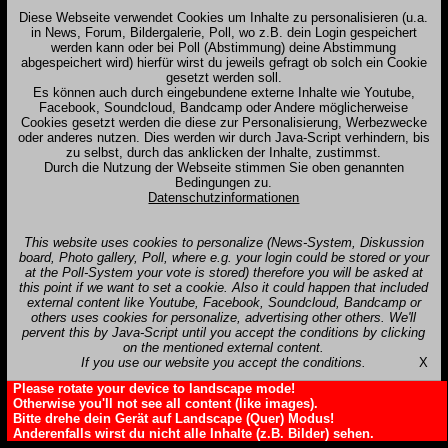
Diese Webseite verwendet Cookies um Inhalte zu personalisieren (u.a.
in News, Forum, Bildergalerie, Poll, wo z.B. dein Login gespeichert
werden kann oder bei Poll (Abstimmung) deine Abstimmung
abgespeichert wird) hierfür wirst du jeweils gefragt ob solch ein Cookie
gesetzt werden soll.
Es können auch durch eingebundene externe Inhalte wie Youtube,
Facebook, Soundcloud, Bandcamp oder Andere möglicherweise
Cookies gesetzt werden die diese zur Personalisierung, Werbezwecke
oder anderes nutzen. Dies werden wir durch Java-Script verhindern, bis
zu selbst, durch das anklicken der Inhalte, zustimmst.
Durch die Nutzung der Webseite stimmen Sie oben genannten
Bedingungen zu.
Datenschutzinformationen
This website uses cookies to personalize (News-System, Diskussion
board, Photo gallery, Poll, where e.g. your login could be stored or your
at the Poll-System your vote is stored) therefore you will be asked at
this point if we want to set a cookie. Also it could happen that included
external content like Youtube, Facebook, Soundcloud, Bandcamp or
others uses cookies for personalize, advertising other others. We'll
pervent this by Java-Script until you accept the conditions by clicking
on the mentioned external content.
If you use our website you accept the conditions.
X
Please rotate your device to landscape mode!
Otherwise you'll not see all content (like images).
Bitte drehe dein Gerät auf Landscape (Quer) Modus!
Anderenfalls wirst du nicht alle Inhalte (z.B. Bilder) sehen.