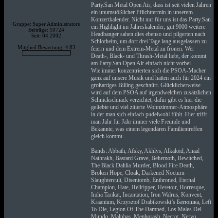
Party.San Metal Open Air, dass ist seit vielen Jahren
ein unumstößlicher Pflichttermin in unserem
Konzertkalender. Nicht nur für uns ist das Party.San
Gruppe: Super Administrators
ein Highlight im Jahreskalender, gut 9000 weitere
Beiträge: 10724
Headbanger sahen dies ebenso und pilgerten nach
Seit: 04.2002
Schlotheim, um dort drei Tage lang ausgelassen zu
Mitglied Bewertung: 4.83
feiern und dem Extrem-Metal zu frönen. Wer
Death-, Black- und Thrash-Metal liebt, der kommt
am Party.San Open Air einfach nicht vorbei.
Wie immer konzentrierten sich die PSOA-Macher
ganz auf unsere Musik und hatten auch für 2024 ein
großartiges Billing geschnürt. Glücklicherweise
wird auf dem PSOA auf irgendwelchen zusätzlichen
Schnickschnack verzichtet, dafür gibt es hier die
geliebte und viel zitierte Wohnzimmer-Atmosphäre
in der man sich einfach pudelwohl fühlt. Hier trifft
man Jahr für Jahr immer viele Freunde und
Bekannte, was einem legendären Familientreffen
gleich kommt...
Bands: Abbath, Afsky, Akhlys, Alkaloid, Anaal
Nathrakh, Bastard Grave, Behemoth, Bewitched,
The Black Dahlia Murder, Blood Fire Death,
Broken Hope, Cloak, Darkened Nocturn
Slaughtercult, Disentomb, Enthroned, Eternal
Champion, Hate, Hellripper, Heretoir, Horresque,
Imha Tarikat, Incantation, Iron Walrus, Konvent,
Kraanium, Krzysztof Drabikowski’s Батюшка, Left
To Die, Legion Of The Damned, Los Males Del
Mundo, Malphas, Mephorash, Necrot, Nervo