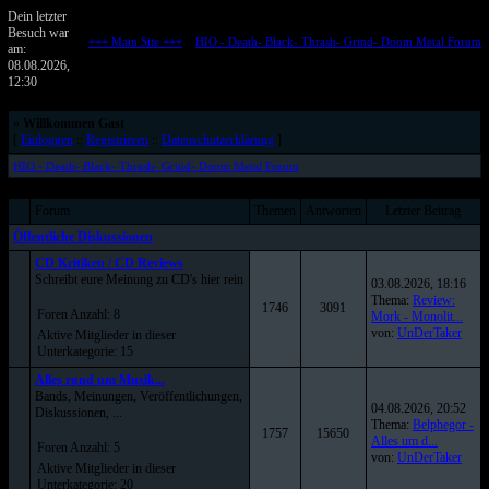
Dein letzter
Besuch war
+++ Main Site +++
::
HIO - Death- Black- Thrash- Grind- Doom Metal Forum
am:
Metalforum von HELL IS OPEN
08.08.2026,
12:30
»
Willkommen Gast
[
Einloggen
::
Registrieren
::
Datenschutzerklärung
]
HIO - Death- Black- Thrash- Grind- Doom Metal Forum
Forum
Themen
Antworten
Letzter Beitrag
Öffentliche Diskussionen
CD Kritiken / CD Reviews
Schreibt eure Meinung zu CD's hier rein
03.08.2026, 18:16
Thema:
Review:
1746
3091
Foren Anzahl: 8
Mork - Monolit...
von:
UnDerTaker
Aktive Mitglieder in dieser
Unterkategorie: 15
Alles rund um Musik...
Bands, Meinungen, Veröffentlichungen,
04.08.2026, 20:52
Diskussionen, ...
Thema:
Belphegor -
1757
15650
Alles um d...
Foren Anzahl: 5
von:
UnDerTaker
Aktive Mitglieder in dieser
Unterkategorie: 20