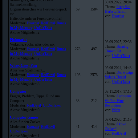
Mitfahrgelegenheiten, Ticket-
30.09.2022, 20:04
Sammelbestellung,
Thema:
Party.San
Organisatorisches wie Festival-Gepäck
59
1584
Herbstoffens...
etc.
von:
Exorzist
Haltet die anderen Foren davon frei!
Moderator:
Exorzist
,
RedDevil
,
Runes
In My Memory
,
UnDerTaker
Aktive Mitglieder: 2
Flohmarkt
03.09.2025, 22:36
Verkaufe, suche, alles oder nix
Thema:
Burning
Moderator:
Exorzist
,
RedDevil
,
Runes
278
497
Church Kit
In My Memory
,
UnDerTaker
von:
UnDerTaker
Aktive Mitglieder: 2
Witze, Gags, Fun
05.06.2024, 14:43
Alles was Spaß macht...
Thema:
Der witzige
Moderator:
Exorzist
,
RedDevil
,
Runes
193
2578
Videos Thread
In My Memory
,
UnDerTaker
von:
UnDerTaker
Aktive Mitglieder: 8
Computer
03.11.2017, 17:10
Fragen, Problem, Tipps, Rund um
Thema:
Autonome
Computer
33
212
Waffen: Eine
Moderator:
RedDevil
,
UnDerTaker
Revolution
Aktive Mitglieder: 0
von:
Nabu
Computer-Games
03.04.2020, 21:19
Alles für den Zocker
Thema:
Aktive
Moderator:
Exorzist
,
RedDevil
,
41
414
Zocker?
UnDerTaker
von:
RedDevil
Aktive Mitglieder: 1