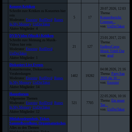
Konzert Kritiken
20.07.2026, 12:03
Schreibt eure Kritiken zu Konzerten hier
Thema:
rein
5
17
Konzertbericht:
Moderator:
Exorzist
,
RedDevil
,
Runes
Comman...
In My Memory
,
UnDerTaker
von:
UnDerTaker
Aktive Mitglieder: 4
DVD/Video (Musik) Kritiken
23.01.2017, 22:01
Schreibt eure Meinung zu Musik-
Thema:
Videos hier rein
21
127
EndlessCurse,
Moderator:
Exorzist
,
RedDevil
,
Music Vide0 Out
UnDerTaker
von:
arud
Aktive Mitglieder: 1
Diskutiert Live Events
Konzerttermine, Diskussionen,
04.08.2026, 21:16
Verabredungen
Thema:
Party.San
1402
19282
Moderator:
Exorzist
,
RedDevil
,
Runes
2026 die 30....
In My Memory
,
UnDerTaker
von:
Exorzist
Aktive Mitglieder: 14
Hauptforum
22.05.2026, 10:16
Allgemeine Themen
Thema:
Ein neuer
Moderator:
Exorzist
,
RedDevil
,
Runes
521
7705
Tag...
In My Memory
,
UnDerTaker
von:
UnDerTaker
Aktive Mitglieder: 12
Mitfahrgelegenheit, Ticket-
Sammelbestellung, Organisatorisches
Alles zu den Themen