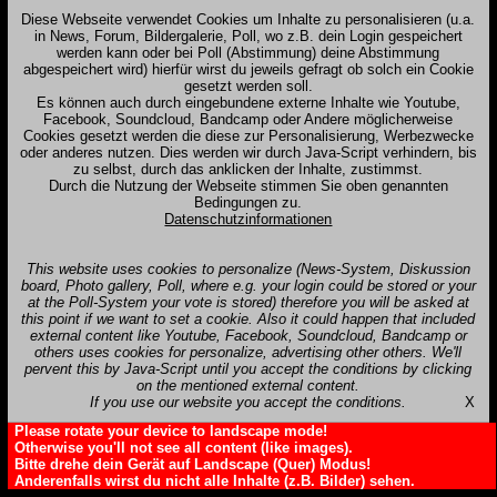
Diese Webseite verwendet Cookies um Inhalte zu personalisieren (u.a.
in News, Forum, Bildergalerie, Poll, wo z.B. dein Login gespeichert
werden kann oder bei Poll (Abstimmung) deine Abstimmung
abgespeichert wird) hierfür wirst du jeweils gefragt ob solch ein Cookie
gesetzt werden soll.
Es können auch durch eingebundene externe Inhalte wie Youtube,
Facebook, Soundcloud, Bandcamp oder Andere möglicherweise
Cookies gesetzt werden die diese zur Personalisierung, Werbezwecke
oder anderes nutzen. Dies werden wir durch Java-Script verhindern, bis
zu selbst, durch das anklicken der Inhalte, zustimmst.
Durch die Nutzung der Webseite stimmen Sie oben genannten
Bedingungen zu.
Datenschutzinformationen
This website uses cookies to personalize (News-System, Diskussion
board, Photo gallery, Poll, where e.g. your login could be stored or your
at the Poll-System your vote is stored) therefore you will be asked at
this point if we want to set a cookie. Also it could happen that included
external content like Youtube, Facebook, Soundcloud, Bandcamp or
others uses cookies for personalize, advertising other others. We'll
pervent this by Java-Script until you accept the conditions by clicking
on the mentioned external content.
If you use our website you accept the conditions.
X
Please rotate your device to landscape mode!
Otherwise you'll not see all content (like images).
Bitte drehe dein Gerät auf Landscape (Quer) Modus!
Anderenfalls wirst du nicht alle Inhalte (z.B. Bilder) sehen.